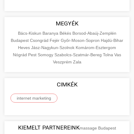
MEGYÉK
Bács-Kiskun
Baranya
Békés
Borsod-Abaúj-Zemplén
Budapest
Csongrád
Fejér
Győr-Moson-Sopron
Hajdú-Bihar
Heves
Jász-Nagykun-Szolnok
Komárom-Esztergom
Nógrád
Pest
Somogy
Szabolcs-Szatmár-Bereg
Tolna
Vas
Veszprém
Zala
CIMKÉK
internet marketing
KIEMELT PARTNEREINK
massage Budapest