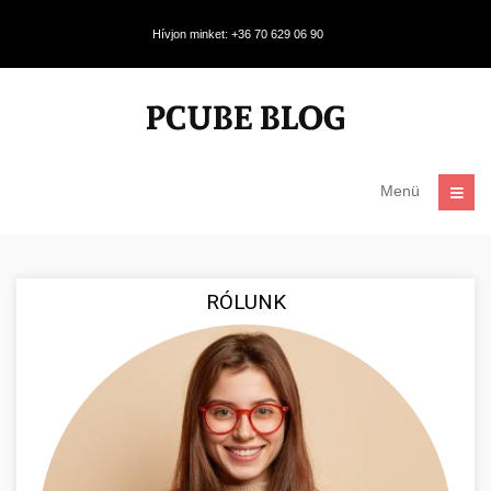
Hívjon minket: +36 70 629 06 90
Menü
RÓLUNK