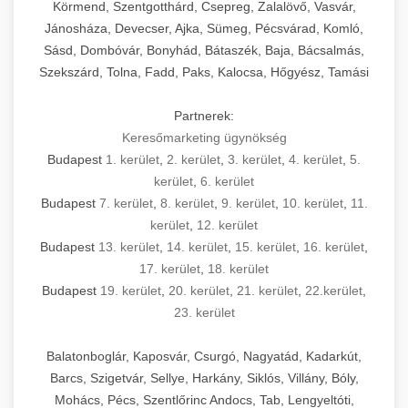
Körmend, Szentgotthárd, Csepreg, Zalalövő, Vasvár,
Jánosháza, Devecser, Ajka, Sümeg, Pécsvárad, Komló,
Sásd, Dombóvár, Bonyhád, Bátaszék, Baja, Bácsalmás,
Szekszárd, Tolna, Fadd, Paks, Kalocsa, Hőgyész, Tamási
Partnerek:
Keresőmarketing ügynökség
Budapest
1. kerület
,
2. kerület
,
3. kerület
,
4. kerület
,
5.
kerület
,
6. kerület
Budapest
7. kerület
,
8. kerület
,
9. kerület
,
10. kerület
,
11.
kerület
,
12. kerület
Budapest
13. kerület
,
14. kerület
,
15. kerület
,
16. kerület
,
17. kerület
,
18. kerület
Budapest
19. kerület
,
20. kerület
,
21. kerület
,
22.kerület
,
23. kerület
Balatonboglár, Kaposvár, Csurgó, Nagyatád, Kadarkút,
Barcs, Szigetvár, Sellye, Harkány, Siklós, Villány, Bóly,
Mohács, Pécs, Szentlőrinc Andocs, Tab, Lengyeltóti,