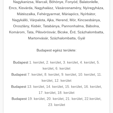
Nagykanizsa, Marcali, Böhönye, Fonyód, Balatonlelle,
Encs, Kisvárda, Nagyhalász, Vásárosnamény, Nyíregyháza,
Mátészalka, Fehérgyarmat, Máriapócs, Nyírbátor,
Nagykálló, Várpalota, Ajka, Herend, Mór, Kincsesbánya,
Oroszlány, Kisbér, Tatabánya, Pannonhalma, Bábolna,
Komárom, Tata, Pilisvörösvár, Bicske, Érd, Százhalombatta,
Martonvásár, Százhalombatta, Gyál
Budapest egész területe:
Budapest
1. kerület
,
2. kerület
,
3. kerület
,
4. kerület
,
5.
kerület
,
6. kerület
Budapest
7. kerület
,
8. kerület
,
9. kerület
,
10. kerület
,
11.
kerület
,
12. kerület
Budapest
13. kerület
,
14. kerület
,
15. kerület
,
16. kerület
,
17. kerület
,
18. kerület
Budapest
19. kerület
,
20. kerület
,
21. kerület
,
22.kerület
,
23. kerület