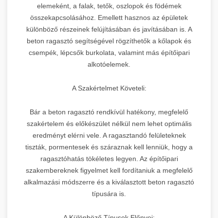
elemeként, a falak, tetők, oszlopok és födémek
összekapcsolásához. Emellett hasznos az épületek
különböző részeinek felújításában és javításában is. A
beton ragasztó segítségével rögzíthetők a kőlapok és
csempék, lépcsők burkolata, valamint más építőipari
alkotóelemek.
A Szakértelmet Követeli:
Bár a beton ragasztó rendkívül hatékony, megfelelő
szakértelem és előkészület nélkül nem lehet optimális
eredményt elérni vele. A ragasztandó felületeknek
tiszták, pormentesek és száraznak kell lenniük, hogy a
ragasztóhatás tökéletes legyen. Az építőipari
szakembereknek figyelmet kell fordítaniuk a megfelelő
alkalmazási módszerre és a kiválasztott beton ragasztó
típusára is.
A Különböző Típusok Előnyei: