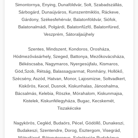
Simontornya, Enying, Dunaföldvár, Solt, Szabadszállás,
Sárbogárd, Dunaújváros, Kunszentmiklós, Ráckeve,
Gárdony, Székesfehérvár, Balatonföldvár, Siófok,
Balatonalmádi, Polgárdi, Balatonfűzfő, Balatonfüred,
Veszprém, Sátoraljaújhely
Szentes, Mindszent, Kondoros, Orosháza,
Hódmezővásárhely, Szeged, Battonya, Mezőkovácsháza,
Békéscsaba, Nagymaros, Nyergesújfalu, Kismaros,
Göd,Szob, Rétság, Balassagyarmat, Romhány, Hollókő,
Szécsény, Aszód, Hatvan, Monor, Lajosmizse, Soltvadkert,
Kiskőrös, Kecel, Dusnok, Kiskunhalas, Jánoshalma,
Bácsalmás, Kelebia, Röszke, Mórahalom, Kiskunmajsa,
Kistelek, Kiskunfélegyháza, Bugac, Kecskemét,
Tiszakécske
Nagykörös, Cegléd, Budaörs, Pécel, Gödöllő, Dunakeszi,
Budakeszi, Szentendre, Dorog, Esztergom, Visegrád,
Mátrafüred, Bátonyterenye, Salgótarján,Rudabánya,