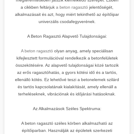
a cikkben feltárjuk
a beton ragasztó
jelentőségét,
alkalmazásait és azt, hogy miért tekinthető az építőipar
univerzális csodafegyverének.
A Beton Ragasztó Alapvető Tulajdonságai:
A beton ragasztó
olyan anyag, amely speciálisan
kifejlesztett formulációval rendelkezik a betonfelületek
összekötésére. Az alapvető tulajdonságai közé tartozik
az erős ragasztóhatás, a gyors kötési idő és a tartós,
ellenálló kötés. Ez lehetővé teszi a betonelemek szilárd
és tartós kapcsolatának kialakítását, amely ellenáll a
terheléseknek, vibrációnak és időjárási hatásoknak.
Az Alkalmazások Széles Spektruma:
A beton ragasztó széles körben alkalmazható az
építőiparban. Használják az épületek szerkezeti