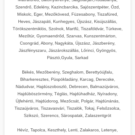
Szendrő, Edelény, Kazincbarcika, Sajószentpéter, Ózd,
Miskolc, Eger, Mezőkövesd, Füzesabony, Tiszafüred,
Heves, Jászapáti, Kunhegyes, Újszász, Kisújszállás,
Törökszentmiklós, Szolnok, Martfű, Tiszaföldvár, Túrkeve,
Mezőtúr, Gyomaendrőd, Szarvas, Kunszentmárton,
Csongrád, Abony, Nagykáta, Újszász, Jászberény,
Jászfényszaru, Jászárokszállás, Lőrinci, Gyöngyös,
Pásztó,Gyula, Sarkad
Békés, Mezőberény, Szeghalom, Berettyóújfalu,
Biharkeresztes, Püspökladány, Karcag, Derecske,
Nádudvar, Hajdúszoboszló, Debrecen, Balmazújváros,
Hajdúböszörmény, Téglás, Hajdúhadház, Nyíradony,
Újfehértó, Hajdúdorog, Mezőcsát, Polgár, Hajdúnánás,
Tiszaújváros, Tiszavasvári, Tiszalök, Tokaj, Felsőzsolca,
Szikszó, Szerencs, Sárospatak, Zalaszentgrót
Hévíz, Tapolca, Keszthely, Lenti, Zalakaros, Letenye,