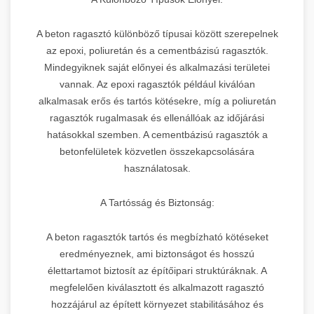
A beton ragasztó különböző típusai között szerepelnek
az epoxi, poliuretán és a cementbázisú ragasztók.
Mindegyiknek saját előnyei és alkalmazási területei
vannak. Az epoxi ragasztók például kiválóan
alkalmasak erős és tartós kötésekre, míg a poliuretán
ragasztók rugalmasak és ellenállóak az időjárási
hatásokkal szemben. A cementbázisú ragasztók a
betonfelületek közvetlen összekapcsolására
használatosak.
A Tartósság és Biztonság:
A beton ragasztók tartós és megbízható kötéseket
eredményeznek, ami biztonságot és hosszú
élettartamot biztosít az építőipari struktúráknak. A
megfelelően kiválasztott és alkalmazott ragasztó
hozzájárul az épített környezet stabilitásához és