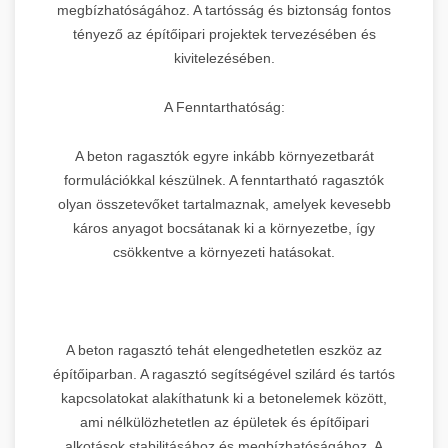
megbízhatóságához. A tartósság és biztonság fontos
tényező az építőipari projektek tervezésében és
kivitelezésében.
A Fenntarthatóság:
A beton ragasztók egyre inkább környezetbarát
formulációkkal készülnek. A fenntartható ragasztók
olyan összetevőket tartalmaznak, amelyek kevesebb
káros anyagot bocsátanak ki a környezetbe, így
csökkentve a környezeti hatásokat.
A beton ragasztó tehát elengedhetetlen eszköz az
építőiparban. A ragasztó segítségével szilárd és tartós
kapcsolatokat alakíthatunk ki a betonelemek között,
ami nélkülözhetetlen az épületek és építőipari
alkotások stabilitásához és megbízhatóságához. A