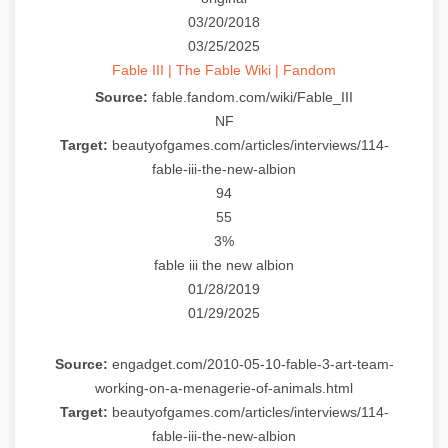
03/20/2018
03/25/2025
Fable III | The Fable Wiki | Fandom
Source:
fable.fandom.com/wiki/Fable_III
NF
Target:
beautyofgames.com/articles/interviews/114-
fable-iii-the-new-albion
94
55
3%
fable iii the new albion
01/28/2019
01/29/2025
Source:
engadget.com/2010-05-10-fable-3-art-team-
working-on-a-menagerie-of-animals.html
Target:
beautyofgames.com/articles/interviews/114-
fable-iii-the-new-albion