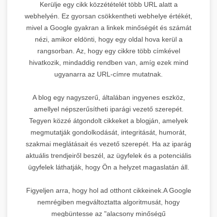
Kerülje egy cikk közzétételét több URL alatt a
webhelyén. Ez gyorsan csökkentheti webhelye értékét,
mivel a Google gyakran a linkek minőségét és számát
nézi, amikor eldönti, hogy egy oldal hova kerül a
rangsorban. Az, hogy egy cikkre több címkével
hivatkozik, mindaddig rendben van, amíg ezek mind
ugyanarra az URL-címre mutatnak.
A blog egy nagyszerű, általában ingyenes eszköz,
amellyel népszerűsítheti iparági vezető szerepét.
Tegyen közzé átgondolt cikkeket a blogján, amelyek
megmutatják gondolkodását, integritását, humorát,
szakmai meglátásait és vezető szerepét. Ha az iparág
aktuális trendjeiről beszél, az ügyfelek és a potenciális
ügyfelek láthatják, hogy Ön a helyzet magaslatán áll.
Figyeljen arra, hogy hol ad otthont cikkeinek.A Google
nemrégiben megváltoztatta algoritmusát, hogy
megbüntesse az "alacsony minőségű