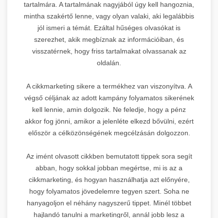
tartalmára. A tartalmának nagyjából úgy kell hangoznia,
mintha szakértő lenne, vagy olyan valaki, aki legalábbis
jól ismeri a témát. Ezáltal hűséges olvasókat is
szerezhet, akik megbíznak az információiban, és
visszatérnek, hogy friss tartalmakat olvassanak az
oldalán.
A cikkmarketing sikere a termékhez van viszonyítva. A
végső céljának az adott kampány folyamatos sikerének
kell lennie, amin dolgozik. Ne feledje, hogy a pénz
akkor fog jönni, amikor a jelenléte elkezd bővülni, ezért
először a célközönségének megcélzásán dolgozzon.
Az imént olvasott cikkben bemutatott tippek sora segít
abban, hogy sokkal jobban megértse, mi is az a
cikkmarketing, és hogyan használhatja azt előnyére,
hogy folyamatos jövedelemre tegyen szert. Soha ne
hanyagoljon el néhány nagyszerű tippet. Minél többet
hajlandó tanulni a marketingről, annál jobb lesz a