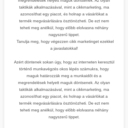
megrendelések helyett maguk döntsenek. Az olyan
taktikák alkalmazásával, mint a cikkmarketing, ma
azonosíthat egy piacot, és holnap a vásárlókat a
termék megvásárlására ösztönözheti. De ezt nem
teheti meg anélkül, hogy előbb elolvasna néhány
nagyszerű tippet.
Tanulja meg, hogy végezzen cikk marketinget ezekkel
a javaslatokkal!
Azért döntenek sokan úgy, hogy az interneten keresztül
történő munkavégzés okos lépés számukra, hogy
maguk határozzák meg a munkaidőt és a
megrendelések helyett maguk döntsenek. Az olyan
taktikák alkalmazásával, mint a cikkmarketing, ma
azonosíthat egy piacot, és holnap a vásárlókat a
termék megvásárlására ösztönözheti. De ezt nem
teheti meg anélkül, hogy előbb elolvasna néhány
nagyszerű tippet.