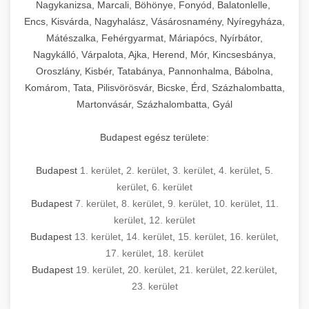
Nagykanizsa, Marcali, Böhönye, Fonyód, Balatonlelle,
Encs, Kisvárda, Nagyhalász, Vásárosnamény, Nyíregyháza,
Mátészalka, Fehérgyarmat, Máriapócs, Nyírbátor,
Nagykálló, Várpalota, Ajka, Herend, Mór, Kincsesbánya,
Oroszlány, Kisbér, Tatabánya, Pannonhalma, Bábolna,
Komárom, Tata, Pilisvörösvár, Bicske, Érd, Százhalombatta,
Martonvásár, Százhalombatta, Gyál
Budapest egész területe:
Budapest
1. kerület
,
2. kerület
,
3. kerület
,
4. kerület
,
5.
kerület
,
6. kerület
Budapest
7. kerület
,
8. kerület
,
9. kerület
,
10. kerület
,
11.
kerület
,
12. kerület
Budapest
13. kerület
,
14. kerület
,
15. kerület
,
16. kerület
,
17. kerület
,
18. kerület
Budapest
19. kerület
,
20. kerület
,
21. kerület
,
22.kerület
,
23. kerület