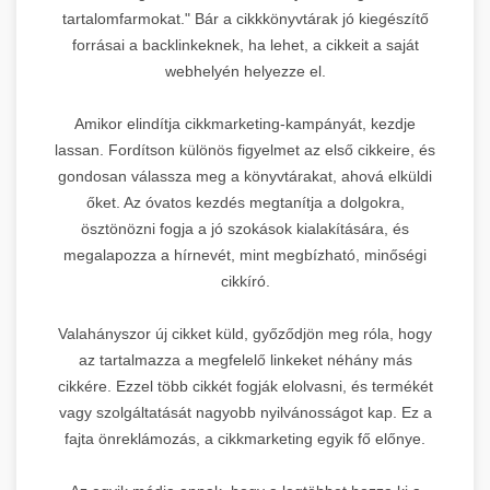
tartalomfarmokat." Bár a cikkkönyvtárak jó kiegészítő
forrásai a backlinkeknek, ha lehet, a cikkeit a saját
webhelyén helyezze el.
Amikor elindítja cikkmarketing-kampányát, kezdje
lassan. Fordítson különös figyelmet az első cikkeire, és
gondosan válassza meg a könyvtárakat, ahová elküldi
őket. Az óvatos kezdés megtanítja a dolgokra,
ösztönözni fogja a jó szokások kialakítására, és
megalapozza a hírnevét, mint megbízható, minőségi
cikkíró.
Valahányszor új cikket küld, győződjön meg róla, hogy
az tartalmazza a megfelelő linkeket néhány más
cikkére. Ezzel több cikkét fogják elolvasni, és termékét
vagy szolgáltatását nagyobb nyilvánosságot kap. Ez a
fajta önreklámozás, a cikkmarketing egyik fő előnye.