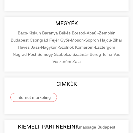
MEGYÉK
Bács-Kiskun
Baranya
Békés
Borsod-Abaúj-Zemplén
Budapest
Csongrád
Fejér
Győr-Moson-Sopron
Hajdú-Bihar
Heves
Jász-Nagykun-Szolnok
Komárom-Esztergom
Nógrád
Pest
Somogy
Szabolcs-Szatmár-Bereg
Tolna
Vas
Veszprém
Zala
CIMKÉK
internet marketing
KIEMELT PARTNEREINK
massage Budapest