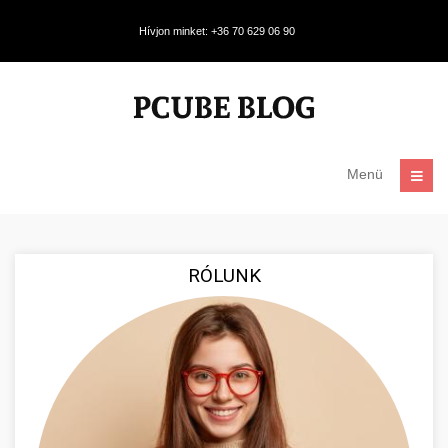
Hívjon minket: +36 70 629 06 90
Menü
RÓLUNK