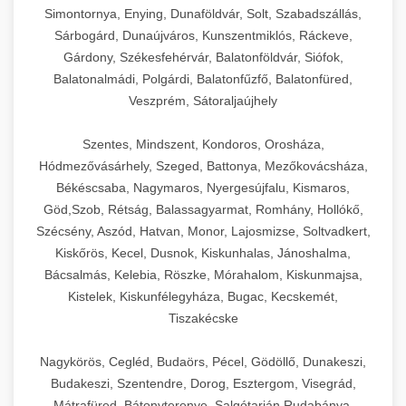
Simontornya, Enying, Dunaföldvár, Solt, Szabadszállás,
Sárbogárd, Dunaújváros, Kunszentmiklós, Ráckeve,
Gárdony, Székesfehérvár, Balatonföldvár, Siófok,
Balatonalmádi, Polgárdi, Balatonfűzfő, Balatonfüred,
Veszprém, Sátoraljaújhely
Szentes, Mindszent, Kondoros, Orosháza,
Hódmezővásárhely, Szeged, Battonya, Mezőkovácsháza,
Békéscsaba, Nagymaros, Nyergesújfalu, Kismaros,
Göd,Szob, Rétság, Balassagyarmat, Romhány, Hollókő,
Szécsény, Aszód, Hatvan, Monor, Lajosmizse, Soltvadkert,
Kiskőrös, Kecel, Dusnok, Kiskunhalas, Jánoshalma,
Bácsalmás, Kelebia, Röszke, Mórahalom, Kiskunmajsa,
Kistelek, Kiskunfélegyháza, Bugac, Kecskemét,
Tiszakécske
Nagykörös, Cegléd, Budaörs, Pécel, Gödöllő, Dunakeszi,
Budakeszi, Szentendre, Dorog, Esztergom, Visegrád,
Mátrafüred, Bátonyterenye, Salgótarján,Rudabánya,