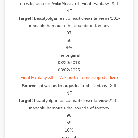
en.wikipedia.org/wiki/Music_of_Final_Fantasy_XIII
NF
Target:
beautyofgames.com/articles/interviews/131-
masashi-hamauzu-the-sounds-of-fantasy
97
66
9%
the original
03/20/2018
03/02/2025
Final Fantasy XIII – Wikipédia, a enciclopédia livre
Source:
pt.wikipedia.org/wiki/Final_Fantasy_XIII
NF
Target:
beautyofgames.com/articles/interviews/131-
masashi-hamauzu-the-sounds-of-fantasy
96
59
16%
original