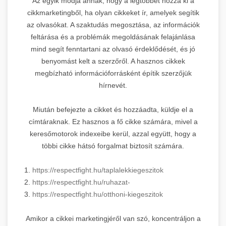
Az egyik módja annak, hogy a legtöbbet hozza ki a
cikkmarketingből, ha olyan cikkeket ír, amelyek segítik
az olvasókat. A szaktudás megosztása, az információk
feltárása és a problémák megoldásának felajánlása
mind segít fenntartani az olvasó érdeklődését, és jó
benyomást kelt a szerzőről. A hasznos cikkek
megbízható információforrásként építik szerzőjük
hírnevét.
Miután befejezte a cikket és hozzáadta, küldje el a
címtáraknak. Ez hasznos a fő cikke számára, mivel a
keresőmotorok indexeibe kerül, azzal együtt, hogy a
többi cikke hátsó forgalmat biztosít számára.
1.
https://respectfight.hu/taplalekkiegeszitok
2.
https://respectfight.hu/ruhazat-
3.
https://respectfight.hu/otthoni-kiegeszitok
Amikor a cikkei marketingjéről van szó, koncentráljon a