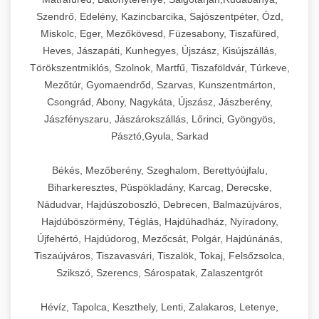
Szendrő, Edelény, Kazincbarcika, Sajószentpéter, Ózd,
Miskolc, Eger, Mezőkövesd, Füzesabony, Tiszafüred,
Heves, Jászapáti, Kunhegyes, Újszász, Kisújszállás,
Törökszentmiklós, Szolnok, Martfű, Tiszaföldvár, Túrkeve,
Mezőtúr, Gyomaendrőd, Szarvas, Kunszentmárton,
Csongrád, Abony, Nagykáta, Újszász, Jászberény,
Jászfényszaru, Jászárokszállás, Lőrinci, Gyöngyös,
Pásztó,Gyula, Sarkad
Békés, Mezőberény, Szeghalom, Berettyóújfalu,
Biharkeresztes, Püspökladány, Karcag, Derecske,
Nádudvar, Hajdúszoboszló, Debrecen, Balmazújváros,
Hajdúböszörmény, Téglás, Hajdúhadház, Nyíradony,
Újfehértó, Hajdúdorog, Mezőcsát, Polgár, Hajdúnánás,
Tiszaújváros, Tiszavasvári, Tiszalök, Tokaj, Felsőzsolca,
Szikszó, Szerencs, Sárospatak, Zalaszentgrót
Hévíz, Tapolca, Keszthely, Lenti, Zalakaros, Letenye,