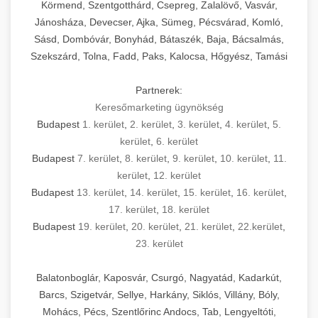
Körmend, Szentgotthárd, Csepreg, Zalalövő, Vasvár,
Jánosháza, Devecser, Ajka, Sümeg, Pécsvárad, Komló,
Sásd, Dombóvár, Bonyhád, Bátaszék, Baja, Bácsalmás,
Szekszárd, Tolna, Fadd, Paks, Kalocsa, Hőgyész, Tamási
Partnerek:
Keresőmarketing ügynökség
Budapest
1. kerület
,
2. kerület
,
3. kerület
,
4. kerület
,
5.
kerület
,
6. kerület
Budapest
7. kerület
,
8. kerület
,
9. kerület
,
10. kerület
,
11.
kerület
,
12. kerület
Budapest
13. kerület
,
14. kerület
,
15. kerület
,
16. kerület
,
17. kerület
,
18. kerület
Budapest
19. kerület
,
20. kerület
,
21. kerület
,
22.kerület
,
23. kerület
Balatonboglár, Kaposvár, Csurgó, Nagyatád, Kadarkút,
Barcs, Szigetvár, Sellye, Harkány, Siklós, Villány, Bóly,
Mohács, Pécs, Szentlőrinc Andocs, Tab, Lengyeltóti,