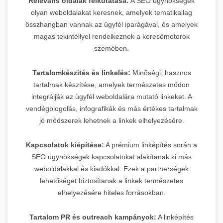
Releváns oldalak felkutatása:
A SEO ügynökségek
olyan weboldalakat keresnek, amelyek tematikailag
összhangban vannak az ügyfél iparágával, és amelyek
magas tekintéllyel rendelkeznek a keresőmotorok
szemében.
Tartalomkészítés és linkelés:
Minőségi, hasznos
tartalmak készítése, amelyek természetes módon
integrálják az ügyfél weboldalára mutató linkeket. A
vendégblogolás, infografikák és más értékes tartalmak
jó módszerek lehetnek a linkek elhelyezésére.
Kapcsolatok kiépítése:
A prémium linképítés során a
SEO ügynökségek kapcsolatokat alakítanak ki más
weboldalakkal és kiadókkal. Ezek a partnerségek
lehetőséget biztosítanak a linkek természetes
elhelyezésére hiteles forrásokban.
Tartalom PR és outreach kampányok:
A linképítés