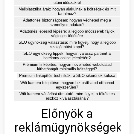
utáni időszakról
Mellplasztika árak: hogyan alakulnak a költségek és mit
tartalmaz?
Adattörlés biztonságosan: hogyan védheted meg a
személyes adataid?
Adattörlés lépésről lépésre: a legjobb módszerek fájlok
végleges törlésére
SEO ügynökség választása: mire figyelj, hogy a legjobb
szolgáltatást kapd?
SEO ügynökség tippek: hogyan válassz partnert a
hatékony online jelenlétért?
Prémium linképítés: hogyan növelheted weboldalad
láthatóságát minimális költséggel?
Prémium linképítés technikák: a SEO sikerének kulcsa
Wifi kamera telepítése: hogyan biztosíthatod otthonod
egyszerűen?
Wifi kamera vásárlási útmutató: mire figyelj a tökéletes
eszköz kiválasztásánál?
Előnyök a
reklámügynökségek