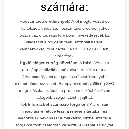
számára:
Hosszú távú eredmények:
A jól megtervezett és
kivitelezett linképítés hosszú távú eredményeket
biztosít az organikus forgalom növekedésével. Ez
kiegészíti a rövidebb távú, azonnali hatású
kampányokat, mint például a PPC (Pay Per Click)
hirdetések.
Ügyfélelégedettség növelése:
A linképítés és a
keresőoptimalizálás hatékonyan növeli a márka
láthatóságát, ami az ügyfelek részéről nagyobb
elégedettséghez vezet. Ha egy reklámügynökség SEO
megoldásokat is kínál, a prémium linképítés révén
átfogóbb szolgáltatást nyújthat.
Több forrásból származó forgalom:
A prémium
linképítés lehetővé teszi a releváns tartalom és
weboldalak bevonását a marketing mixbe, ezáltal a
forgalom több csatornán keresztül érkezhet az ügyfél