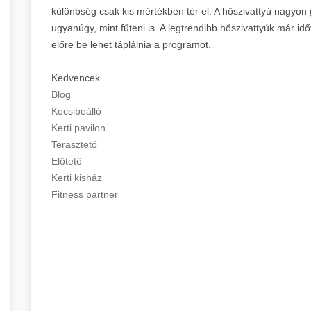
különbség csak kis mértékben tér el. A hőszivattyú nagyon g
ugyanúgy, mint fűteni is. A legtrendibb hőszivattyúk már id
előre be lehet táplálnia a programot.
Kedvencek
Blog
Kocsibeálló
Kerti pavilon
Terasztető
Előtető
Kerti kisház
Fitness partner