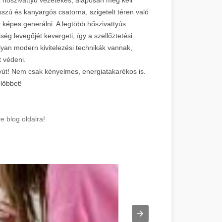
zú és kanyargós csatorna, szigetelt téren való
t képes generálni. A legtöbb hőszivattyús
ség levegőjét kevergeti, így a szellőztetési
yan modern kivitelezési technikák vannak,
t védeni.
tyút! Nem csak kényelmes, energiatakarékos is.
lőbbet!
 blog oldalra!