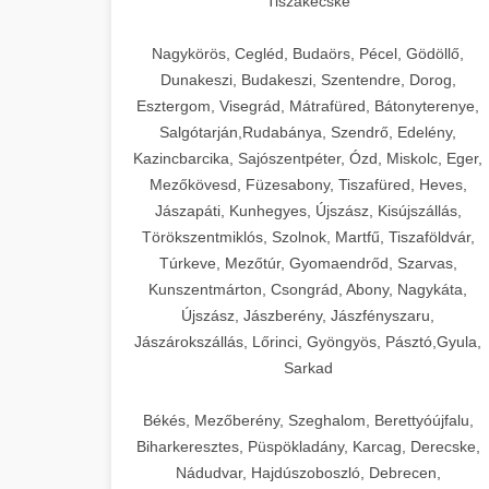
Tiszakécske
Nagykörös, Cegléd, Budaörs, Pécel, Gödöllő,
Dunakeszi, Budakeszi, Szentendre, Dorog,
Esztergom, Visegrád, Mátrafüred, Bátonyterenye,
Salgótarján,Rudabánya, Szendrő, Edelény,
Kazincbarcika, Sajószentpéter, Ózd, Miskolc, Eger,
Mezőkövesd, Füzesabony, Tiszafüred, Heves,
Jászapáti, Kunhegyes, Újszász, Kisújszállás,
Törökszentmiklós, Szolnok, Martfű, Tiszaföldvár,
Túrkeve, Mezőtúr, Gyomaendrőd, Szarvas,
Kunszentmárton, Csongrád, Abony, Nagykáta,
Újszász, Jászberény, Jászfényszaru,
Jászárokszállás, Lőrinci, Gyöngyös, Pásztó,Gyula,
Sarkad
Békés, Mezőberény, Szeghalom, Berettyóújfalu,
Biharkeresztes, Püspökladány, Karcag, Derecske,
Nádudvar, Hajdúszoboszló, Debrecen,