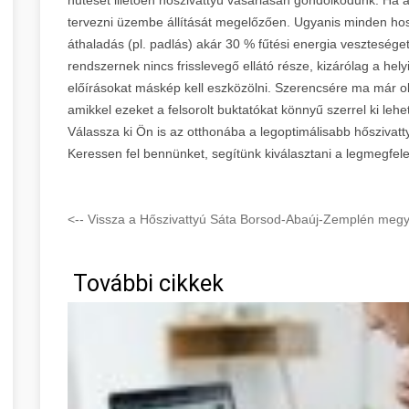
tervezni üzembe állítását megelőzően. Ugyanis minden hoss
áthaladás (pl. padlás) akár 30 % fűtési energia vesztesége
rendszernek nincs frisslevegő ellátó része, kizárólag a helyi
előírásokat máskép kell eszközölni. Szerencsére ma már ol
amikkel ezeket a felsorolt buktatókat könnyű szerrel ki lehe
Válassza ki Ön is az otthonába a legoptimálisabb hőszivat
Keressen fel bennünket, segítünk kiválasztani a legmegfele
<-- Vissza a Hőszivattyú Sáta Borsod-Abaúj-Zemplén megye
További cikkek