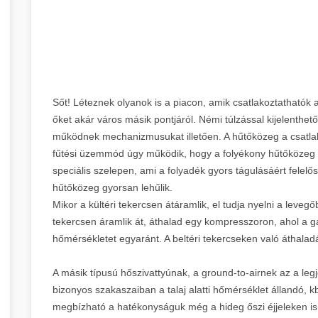
Sőt! Léteznek olyanok is a piacon, amik csatlakoztathatók a
őket akár város másik pontjáról. Némi túlzással kijelenthe
működnek mechanizmusukat illetően. A hűtőközeg a csatlakoz
fűtési üzemmód úgy működik, hogy a folyékony hűtőközeg b
speciális szelepen, ami a folyadék gyors tágulásáért felelő
hűtőközeg gyorsan lehűlik.
Mikor a kültéri tekercsen átáramlik, el tudja nyelni a levegő
tekercsen áramlik át, áthalad egy kompresszoron, ahol a g
hőmérsékletet egyaránt. A beltéri tekercseken való áthalad
A másik típusú hőszivattyúnak, a ground-to-airnek az a le
bizonyos szakaszaiban a talaj alatti hőmérséklet állandó, kb
megbízható a hatékonyságuk még a hideg őszi éjjeleken is