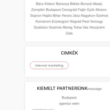
Bács-Kiskun
Baranya
Békés
Borsod-Abaúj-
Zemplén
Budapest
Csongrád
Fejér
Győr-Moson-
Sopron
Hajdú-Bihar
Heves
Jász-Nagykun-Szolnok
Komárom-Esztergom
Nógrád
Pest
Somogy
Szabolcs-Szatmár-Bereg
Tolna
Vas
Veszprém
Zala
CIMKÉK
internet marketing
KIEMELT PARTNEREINK
massage
Budapest
agentur wien