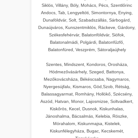
Siklós, Villány, Bóly, Mohács, Pécs, Szentlőrinc
Andocs, Tab, Lengyeltóti, Simontornya, Enying,
Dunaföldvár, Solt, Szabadszállás, Sárbogárd,
Dunaújváros, Kunszentmiklós, Ráckeve, Gárdony,
Székesfehérvár, Balatonföldvár, Siófok,
Balatonalmádi, Polgárdi, Balatonfűzfő,
Balatonfüred, Veszprém, Sátoraljaújhely
Szentes, Mindszent, Kondoros, Orosháza,
Hódmezővásárhely, Szeged, Battonya,
Mezőkovácsháza, Békéscsaba, Nagymaros,
Nyergesújfalu, Kismaros, Göd,Szob, Rétság,
Balassagyarmat, Romhány, Hollókő, Szécsény,
Aszód, Hatvan, Monor, Lajosmizse, Soltvadkert,
Kiskőrös, Kecel, Dusnok, Kiskunhalas,
Jánoshalma, Bácsalmás, Kelebia, Röszke,
Mórahalom, Kiskunmajsa, Kistelek,
Kiskunfélegyháza, Bugac, Kecskemét,