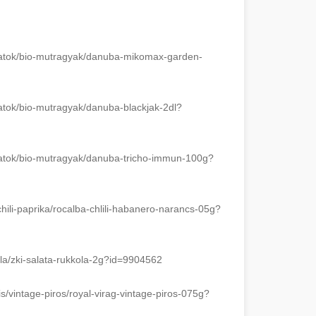
tok/
bio-mutragyak/danuba-mikomax-
garden-
tok/
bio-mutragyak/danuba-blackjak-
2dl?
tok/
bio-mutragyak/danuba-tricho-
immun-100g?
ili-
paprika/rocalba-chlili-
habanero-narancs-05g?
la/
zki-salata-rukkola-2g?id=
9904562
s/
vintage-piros/royal-virag-
vintage-piros-075g?