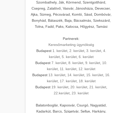
Szombathely, Ják, Körmend, Szentgotthárd,
Csepreg, Zalalövő, Vasvár, Jánosháza, Devecser,
Ajka, Sümeg, Pécsvárad, Komló, Sásd, Dombóvár,
Bonyhád, Bátaszék, Baja, Bácsalmás, Szekszárd,
Tolna, Fadd, Paks, Kalocsa, Hőgyész, Tamási
Partnerek:
Keresőmarketing ügynökség
Budapest
1. kerület
,
2. kerület
,
3. kerület
,
4.
kerület
,
5. kerület
,
6. kerület
Budapest
7. kerület
,
8. kerület
,
9. kerület
,
10.
kerület
,
11. kerület
,
12. kerület
Budapest
13. kerület
,
14. kerület
,
15. kerület
,
16.
kerület
,
17. kerület
,
18. kerület
Budapest
19. kerület
,
20. kerület
,
21. kerület
,
22.kerület
,
23. kerület
Balatonboglár, Kaposvár, Csurgó, Nagyatád,
Kadarkút, Barcs, Szigetvár, Sellye, Harkány,