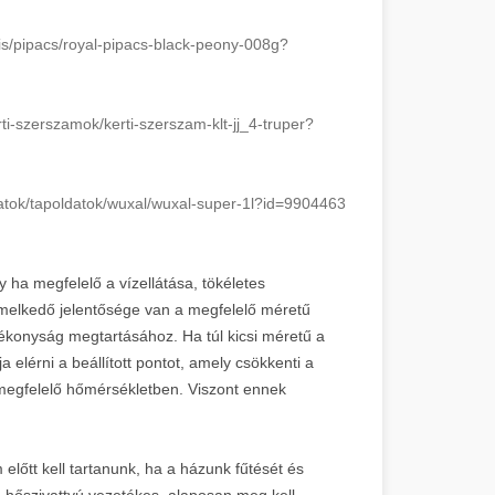
s/
pipacs/royal-pipacs-black-
peony-008g?
ti-
szerszamok/kerti-szerszam-klt-
jj_4-truper?
tok/
tapoldatok/wuxal/wuxal-super-
1l?id=9904463
y ha megfelelő a vízellátása, tökéletes
emelkedő jelentősége van a megfelelő méretű
ékonyság megtartásához. Ha túl kicsi méretű a
elérni a beállított pontot, amely csökkenti a
megfelelő hőmérsékletben. Viszont ennek
előtt kell tartanunk, ha a házunk fűtését és
a hőszivattyú vezetékes, alaposan meg kell