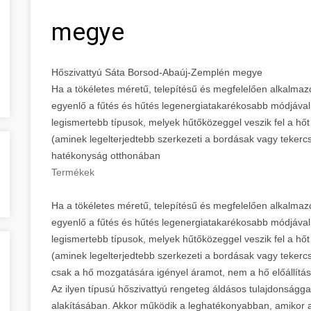
megye
Hőszivattyú Sáta Borsod-Abaúj-Zemplén megye
Ha a tökéletes méretű, telepítésű és megfelelően alkalmaz
egyenlő a fűtés és hűtés legenergiatakarékosabb módjával. T
legismertebb típusok, melyek hűtőközeggel veszik fel a hőt
(aminek legelterjedtebb szerkezeti a bordásak vagy tekercse
hatékonyság otthonában
Termékek
Ha a tökéletes méretű, telepítésű és megfelelően alkalmaz
egyenlő a fűtés és hűtés legenergiatakarékosabb módjával. T
legismertebb típusok, melyek hűtőközeggel veszik fel a hőt
(aminek legelterjedtebb szerkezeti a bordásak vagy tekercse
csak a hő mozgatására igényel áramot, nem a hő előállításá
Az ilyen típusú hőszivattyú rengeteg áldásos tulajdonságg
alakításában. Akkor működik a leghatékonyabban, amikor a 