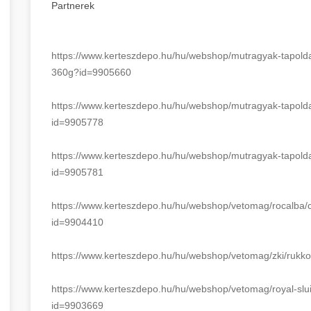
Partnerek
https://www.kerteszdepo.hu/hu/
webshop/mutragyak-tapolda
360g?id=9905660
https://www.kerteszdepo.hu/hu/
webshop/mutragyak-tapolda
id=9905778
https://www.kerteszdepo.hu/hu/
webshop/mutragyak-tapolda
id=9905781
https://www.kerteszdepo.hu/hu/
webshop/vetomag/rocalba/ch
id=
9904410
https://www.kerteszdepo.hu/hu/
webshop/vetomag/zki/rukko
https://www.kerteszdepo.hu/hu/
webshop/vetomag/royal-slui
id=9903669