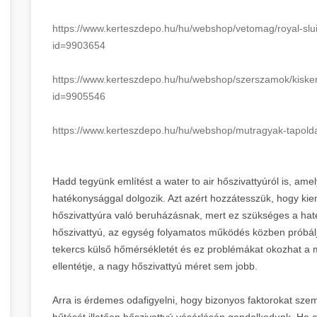
https://www.kerteszdepo.hu/hu/
webshop/vetomag/royal-slui
id=9903654
https://www.kerteszdepo.hu/hu/
webshop/szerszamok/kisker
id=9905546
https://www.kerteszdepo.hu/hu/
webshop/mutragyak-tapolda
Hadd tegyünk említést a water to air hőszivattyúról is, amel
hatékonysággal dolgozik. Azt azért hozzátesszük, hogy ki
hőszivattyúra való beruházásnak, mert ez szükséges a hat
hőszivattyú, az egység folyamatos működés közben próbálja 
tekercs külső hőmérsékletét és ez problémákat okozhat a 
ellentétje, a nagy hőszivattyú méret sem jobb.
Arra is érdemes odafigyelni, hogy bizonyos faktorokat szem 
hűtését illetően hőszivattyú vásárlásán gondolkodunk. Ha 