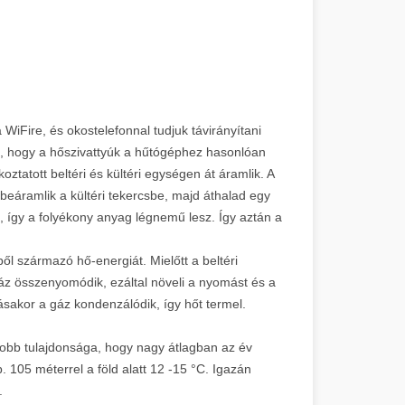
 WiFire, és okostelefonnal tudjuk távirányítani
tő, hogy a hőszivattyúk a hűtógéphez hasonlóan
tatott beltéri és kültéri egységen át áramlik. A
eáramlik a kültéri tekercsbe, majd áthalad egy
s, így a folyékony anyag légnemű lesz. Így aztán a
ből származó hő-energiát. Mielőtt a beltéri
áz összenyomódik, ezáltal növeli a nyomást és a
ásakor a gáz kondenzálódik, így hőt termel.
gjobb tulajdonsága, hogy nagy átlagban az év
. 105 méterrel a föld alatt 12 -15 °C. Igazán
.