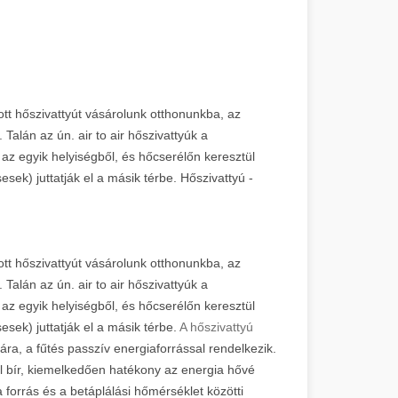
ott hőszivattyút vásárolunk otthonunkba, az
alán az ún. air to air hőszivattyúk a
 az egyik helyiségből, és hőcserélőn keresztül
sek) juttatják el a másik térbe. Hőszivattyú -
ott hőszivattyút vásárolunk otthonunkba, az
alán az ún. air to air hőszivattyúk a
 az egyik helyiségből, és hőcserélőn keresztül
sek) juttatják el a másik térbe.
A hőszivattyú
ra, a fűtés passzív energiaforrással rendelkezik.
al bír, kiemelkedően hatékony az energia hővé
forrás és a betáplálási hőmérséklet közötti