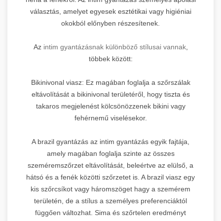
választás, amelyet egyesek esztétikai vagy higiéniai
okokból előnyben részesítenek.
Az
intim gyantázásnak különböző stílusai vannak
,
többek között:
Bikinivonal viasz: Ez magában foglalja a szőrszálak
eltávolítását a bikinivonal területéről, hogy tiszta és
takaros megjelenést kölcsönözzenek bikini vagy
fehérnemű viselésekor.
A brazil gyantázás az intim gyantázás egyik fajtája,
amely magában foglalja szinte az összes
szeméremszőrzet eltávolítását, beleértve az elülső, a
hátsó és a fenék közötti szőrzetet is. A brazil viasz egy
kis szőrcsíkot vagy háromszöget hagy a szemérem
területén, de a stílus a személyes preferenciáktól
függően változhat. Sima és szőrtelen eredményt