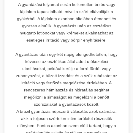
A gyantázási folyamat során kellemetlen érzés vagy
fájdalom tapasztalható, mivel a szőrt eltávolítják a
gyökérből. A fájdalom azonban általában átmeneti és
gyorsan elmúlik. A gyantázás után az esztétikus
nyugtató lotionokat vagy krémeket alkalmazhat az
esetleges irritáció vagy bőrpír enyhítésére.
A gyantázás után egy-két napig elengedhetetlen, hogy
kövesse az esztétikus által adott utókezelési
utasításokat, például kerülje a forró fürdőt vagy
zuhanyozást, a túlzott izzadást és a szűk ruházatot az
irritáció vagy fertőzés megelőzése érdekében. A
rendszeres hámlasztás és hidratálás segíthet
megőrizni a simaságot és megelőzni a benőtt
szőrszálakat a gyantázások között.
A brazil gyantázás népszerű választás azok számára,
akik a teljesen szőrtelen intim területet részesítik
előnyben. Fontos azonban szem előtt tartani, hogy a
szőrtelenítés szintje és stílusa a személyes