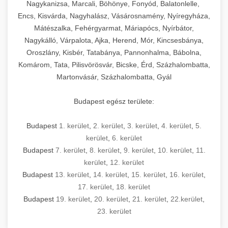
Nagykanizsa, Marcali, Böhönye, Fonyód, Balatonlelle,
Encs, Kisvárda, Nagyhalász, Vásárosnamény, Nyíregyháza,
Mátészalka, Fehérgyarmat, Máriapócs, Nyírbátor,
Nagykálló, Várpalota, Ajka, Herend, Mór, Kincsesbánya,
Oroszlány, Kisbér, Tatabánya, Pannonhalma, Bábolna,
Komárom, Tata, Pilisvörösvár, Bicske, Érd, Százhalombatta,
Martonvásár, Százhalombatta, Gyál
Budapest egész területe:
Budapest
1. kerület
,
2. kerület
,
3. kerület
,
4. kerület
,
5.
kerület
,
6. kerület
Budapest
7. kerület
,
8. kerület
,
9. kerület
,
10. kerület
,
11.
kerület
,
12. kerület
Budapest
13. kerület
,
14. kerület
,
15. kerület
,
16. kerület
,
17. kerület
,
18. kerület
Budapest
19. kerület
,
20. kerület
,
21. kerület
,
22.kerület
,
23. kerület