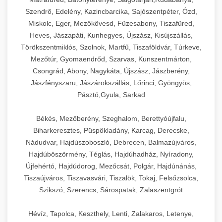
Szendrő, Edelény, Kazincbarcika, Sajószentpéter, Ózd,
Miskolc, Eger, Mezőkövesd, Füzesabony, Tiszafüred,
Heves, Jászapáti, Kunhegyes, Újszász, Kisújszállás,
Törökszentmiklós, Szolnok, Martfű, Tiszaföldvár, Túrkeve,
Mezőtúr, Gyomaendrőd, Szarvas, Kunszentmárton,
Csongrád, Abony, Nagykáta, Újszász, Jászberény,
Jászfényszaru, Jászárokszállás, Lőrinci, Gyöngyös,
Pásztó,Gyula, Sarkad
Békés, Mezőberény, Szeghalom, Berettyóújfalu,
Biharkeresztes, Püspökladány, Karcag, Derecske,
Nádudvar, Hajdúszoboszló, Debrecen, Balmazújváros,
Hajdúböszörmény, Téglás, Hajdúhadház, Nyíradony,
Újfehértó, Hajdúdorog, Mezőcsát, Polgár, Hajdúnánás,
Tiszaújváros, Tiszavasvári, Tiszalök, Tokaj, Felsőzsolca,
Szikszó, Szerencs, Sárospatak, Zalaszentgrót
Hévíz, Tapolca, Keszthely, Lenti, Zalakaros, Letenye,