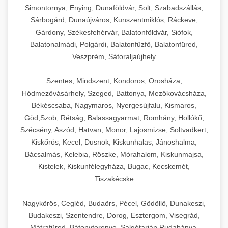
Simontornya, Enying, Dunaföldvár, Solt, Szabadszállás,
Sárbogárd, Dunaújváros, Kunszentmiklós, Ráckeve,
Gárdony, Székesfehérvár, Balatonföldvár, Siófok,
Balatonalmádi, Polgárdi, Balatonfűzfő, Balatonfüred,
Veszprém, Sátoraljaújhely
Szentes, Mindszent, Kondoros, Orosháza,
Hódmezővásárhely, Szeged, Battonya, Mezőkovácsháza,
Békéscsaba, Nagymaros, Nyergesújfalu, Kismaros,
Göd,Szob, Rétság, Balassagyarmat, Romhány, Hollókő,
Szécsény, Aszód, Hatvan, Monor, Lajosmizse, Soltvadkert,
Kiskőrös, Kecel, Dusnok, Kiskunhalas, Jánoshalma,
Bácsalmás, Kelebia, Röszke, Mórahalom, Kiskunmajsa,
Kistelek, Kiskunfélegyháza, Bugac, Kecskemét,
Tiszakécske
Nagykörös, Cegléd, Budaörs, Pécel, Gödöllő, Dunakeszi,
Budakeszi, Szentendre, Dorog, Esztergom, Visegrád,
Mátrafüred, Bátonyterenye, Salgótarján,Rudabánya,