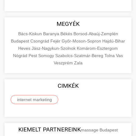
MEGYÉK
Bács-Kiskun
Baranya
Békés
Borsod-Abaúj-Zemplén
Budapest
Csongrád
Fejér
Győr-Moson-Sopron
Hajdú-Bihar
Heves
Jász-Nagykun-Szolnok
Komárom-Esztergom
Nógrád
Pest
Somogy
Szabolcs-Szatmár-Bereg
Tolna
Vas
Veszprém
Zala
CIMKÉK
internet marketing
KIEMELT PARTNEREINK
massage Budapest