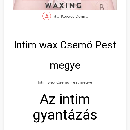
Írta: Kovács Dorina
Intim wax Csemő Pest
megye
Intim wax Csemő Pest megye
Az intim
gyantázás