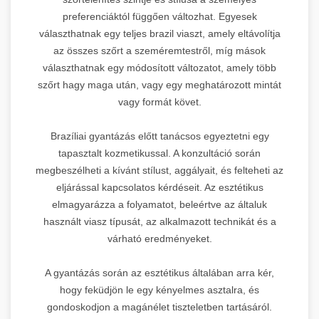
preferenciáktól függően változhat. Egyesek
választhatnak egy teljes brazil viaszt, amely eltávolítja
az összes szőrt a szeméremtestről, míg mások
választhatnak egy módosított változatot, amely több
szőrt hagy maga után, vagy egy meghatározott mintát
vagy formát követ.
Brazíliai gyantázás előtt tanácsos egyeztetni egy
tapasztalt kozmetikussal. A konzultáció során
megbeszélheti a kívánt stílust, aggályait, és felteheti az
eljárással kapcsolatos kérdéseit. Az esztétikus
elmagyarázza a folyamatot, beleértve az általuk
használt viasz típusát, az alkalmazott technikát és a
várható eredményeket.
A gyantázás során az esztétikus általában arra kér,
hogy feküdjön le egy kényelmes asztalra, és
gondoskodjon a magánélet tiszteletben tartásáról.