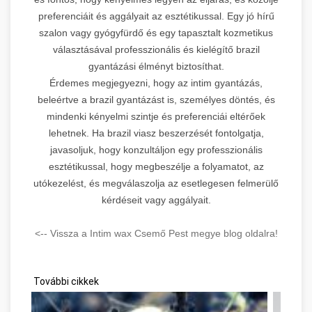
preferenciáit és aggályait az esztétikussal. Egy jó hírű
szalon vagy gyógyfürdő és egy tapasztalt kozmetikus
választásával professzionális és kielégítő brazil
gyantázási élményt biztosíthat.
Érdemes megjegyezni, hogy az intim gyantázás,
beleértve a brazil gyantázást is, személyes döntés, és
mindenki kényelmi szintje és preferenciái eltérőek
lehetnek. Ha brazil viasz beszerzését fontolgatja,
javasoljuk, hogy konzultáljon egy professzionális
esztétikussal, hogy megbeszélje a folyamatot, az
utókezelést, és megválaszolja az esetlegesen felmerülő
kérdéseit vagy aggályait.
<-- Vissza a Intim wax Csemő Pest megye blog oldalra!
További cikkek