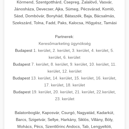
Körmend, Szentgotthárd, Csepreg, Zalalövő, Vasvár,
Jánosháza, Devecser, Ajka, Sümeg, Pécsvárad, Komló,
Sásd, Dombóvár, Bonyhád, Bátaszék, Baja, Bácsalmás,
Szekszárd, Tolna, Fadd, Paks, Kalocsa, Hőgyész, Tamási
Partnerek:
Keresőmarketing ügynökség
Budapest
1. kerület
,
2. kerület
,
3. kerület
,
4. kerület
,
5.
kerület
,
6. kerület
Budapest
7. kerület
,
8. kerület
,
9. kerület
,
10. kerület
,
11.
kerület
,
12. kerület
Budapest
13. kerület
,
14. kerület
,
15. kerület
,
16. kerület
,
17. kerület
,
18. kerület
Budapest
19. kerület
,
20. kerület
,
21. kerület
,
22.kerület
,
23. kerület
Balatonboglár, Kaposvár, Csurgó, Nagyatád, Kadarkút,
Barcs, Szigetvár, Sellye, Harkány, Siklós, Villány, Bóly,
Mohács, Pécs, Szentlőrinc Andocs, Tab, Lengyeltóti,