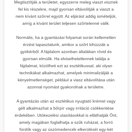
Megtisztítják a területet, egyszerre meleg viaszt visznek
fel kis részekre, majd gyorsan eltávolítják a viaszt a
nem kívánt szőrrel együtt. Az eljárást addig ismételjük,
amíg a kívánt terület teljesen szőrtelenné válik.
Normális, ha a gyantázási folyamat során kellemetlen
érzést tapasztalunk, amikor a szőrt kihúzzák a
gyökérből. A fájdalom azonban általában rövid és
gyorsan elmúlik. Ha elviselhetetlennek találja a
fájdalmat, közölheti ezt az esztétikussal, aki olyan
technikákat alkalmazhat, amelyek minimalizálják a
kényelmetlenséget, például a viasz eltávolítása után
azonnal nyomást gyakorolnak a területre.
A gyantázás után az esztétikus nyugtató krémet vagy
gélt alkalmazhat a bőrpír vagy irritáció csökkentése
érdekében. Utókezelési utasításokkal is elláthatják Önt,
amely magában foglalhatja a szűk ruházat, a forró
fürdők vagy az úszómedencék elkerülését egy-két