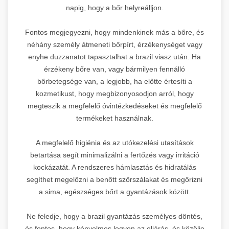
napig, hogy a bőr helyreálljon.
Fontos megjegyezni, hogy mindenkinek más a bőre, és
néhány személy átmeneti bőrpírt, érzékenységet vagy
enyhe duzzanatot tapasztalhat a brazil viasz után. Ha
érzékeny bőre van, vagy bármilyen fennálló
bőrbetegsége van, a legjobb, ha előtte értesíti a
kozmetikust, hogy megbizonyosodjon arról, hogy
megteszik a megfelelő óvintézkedéseket és megfelelő
termékeket használnak.
A megfelelő higiénia és az utókezelési utasítások
betartása segít minimalizálni a fertőzés vagy irritáció
kockázatát. A rendszeres hámlasztás és hidratálás
segíthet megelőzni a benőtt szőrszálakat és megőrizni
a sima, egészséges bőrt a gyantázások között.
Ne feledje, hogy a brazil gyantázás személyes döntés,
és fontos, hogy kényelmes legyen az eljárás, és közölje