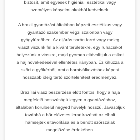
biztosít, amit egyesek higiéniai, esztétikai vagy
személyes kényelmi okokból kedvelnek.
A brazil gyantázást általában képzett esztétikus vagy
gyantázó szakember végzi szalonban vagy
gyógyfürdőben. Az eljárás során forró vagy meleg
viaszt viszünk fel a kívánt területekre, egy ruhacsíkot
helyezünk a viaszra, majd gyorsan eltávolítjuk a csíkot
a haj növekedésével ellentétes irányban. Ez kihúzza a
szőrt a gyökérből, ami a borotválkozáshoz képest
hosszabb ideig tartó szőrtelenítést eredményez.
Brazíliai viasz beszerzése előtt fontos, hogy a haja
megfelelő hosszúságú legyen a gyantázáshoz,
általában körülbelül negyed hüvelyk hosszú. Javasoljuk
továbbá a bőr előzetes leradírozását az elhalt
hámsejtek eltávolítása és a benőtt szőrszálak
megelőzése érdekében.