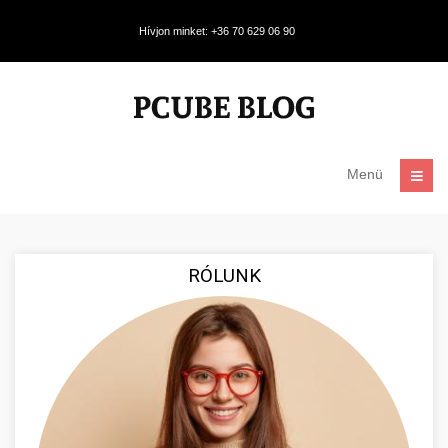
Hívjon minket: +36 70 629 06 90
Menü
RÓLUNK