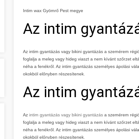
Intim wax Gyömrő Pest megye
Az intim gyantáz
Az intim gyantázás vagy bikini gyantázás a szemérem rég
foglalja a meleg vagy hideg viaszt a nem kívánt szőrzet elt
néha a fenékről. Az intim gyantázás személyes ápolási vála
okokból előnyben részesítenek.
Az intim gyantáz
Az
intim gyantázás vagy bikini gyantázás
a szemérem régió
foglalja a meleg vagy hideg viaszt a nem kívánt szőrzet elt
néha a fenékről. Az intim gyantázás személyes ápolási vála
okokból előnyben részesítenek.