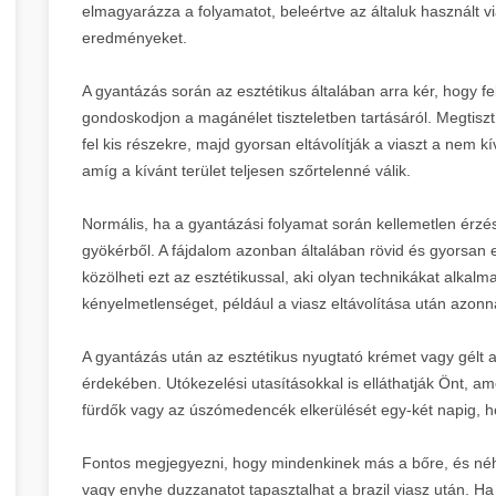
elmagyarázza a folyamatot, beleértve az általuk használt vi
eredményeket.
A gyantázás során az esztétikus általában arra kér, hogy f
gondoskodjon a magánélet tiszteletben tartásáról. Megtisztí
fel kis részekre, majd gyorsan eltávolítják a viaszt a nem kí
amíg a kívánt terület teljesen szőrtelenné válik.
Normális, ha a gyantázási folyamat során kellemetlen érzés
gyökérből. A fájdalom azonban általában rövid és gyorsan el
közölheti ezt az esztétikussal, aki olyan technikákat alkal
kényelmetlenséget, például a viasz eltávolítása után azonn
A gyantázás után az esztétikus nyugtató krémet vagy gélt a
érdekében. Utókezelési utasításokkal is elláthatják Önt, am
fürdők vagy az úszómedencék elkerülését egy-két napig, ho
Fontos megjegyezni, hogy mindenkinek más a bőre, és néh
vagy enyhe duzzanatot tapasztalhat a brazil viasz után. H