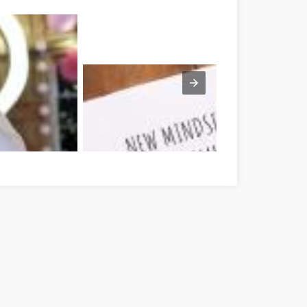
latban Pest megye
Improve Yourself: These Simple Tips Are The Ans