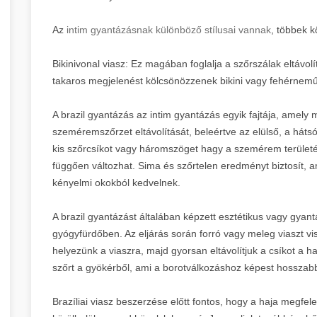
Az
intim gyantázásnak különböző stílusai vannak
, többek k
Bikinivonal viasz: Ez magában foglalja a szőrszálak eltávolít
takaros megjelenést kölcsönözzenek bikini vagy fehérnemű
A brazil gyantázás az intim gyantázás egyik fajtája, amely 
szeméremszőrzet eltávolítását, beleértve az elülső, a hátsó 
kis szőrcsíkot vagy háromszöget hagy a szemérem területén
függően változhat. Sima és szőrtelen eredményt biztosít, a
kényelmi okokból kedvelnek.
A brazil gyantázást általában képzett esztétikus vagy gya
gyógyfürdőben. Az eljárás során forró vagy meleg viaszt vis
helyezünk a viaszra, majd gyorsan eltávolítjuk a csíkot a h
szőrt a gyökérből, ami a borotválkozáshoz képest hosszabb
Brazíliai viasz beszerzése előtt fontos, hogy a haja megfe