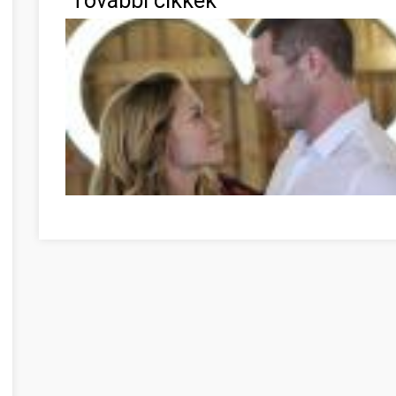
További cikkek
Legnagyobb sztereotípiák a romantikus filmekkel kapcso