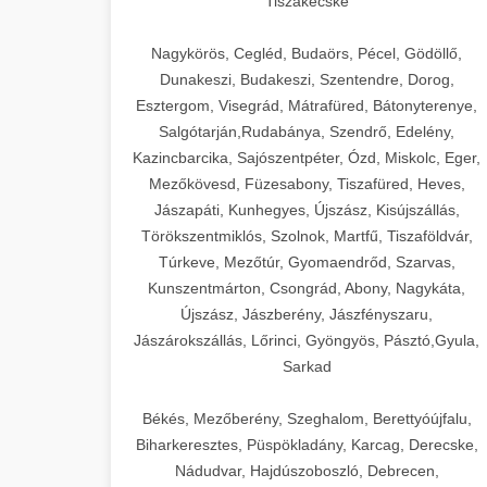
Tiszakécske
Nagykörös, Cegléd, Budaörs, Pécel, Gödöllő,
Dunakeszi, Budakeszi, Szentendre, Dorog,
Esztergom, Visegrád, Mátrafüred, Bátonyterenye,
Salgótarján,Rudabánya, Szendrő, Edelény,
Kazincbarcika, Sajószentpéter, Ózd, Miskolc, Eger,
Mezőkövesd, Füzesabony, Tiszafüred, Heves,
Jászapáti, Kunhegyes, Újszász, Kisújszállás,
Törökszentmiklós, Szolnok, Martfű, Tiszaföldvár,
Túrkeve, Mezőtúr, Gyomaendrőd, Szarvas,
Kunszentmárton, Csongrád, Abony, Nagykáta,
Újszász, Jászberény, Jászfényszaru,
Jászárokszállás, Lőrinci, Gyöngyös, Pásztó,Gyula,
Sarkad
Békés, Mezőberény, Szeghalom, Berettyóújfalu,
Biharkeresztes, Püspökladány, Karcag, Derecske,
Nádudvar, Hajdúszoboszló, Debrecen,