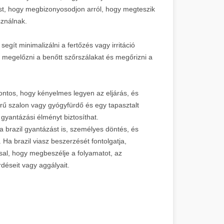
kust, hogy megbizonyosodjon arról, hogy megteszik
sználnak.
segít minimalizálni a fertőzés vagy irritáció
t megelőzni a benőtt szőrszálakat és megőrizni a
ontos, hogy kényelmes legyen az eljárás, és
hírű szalon vagy gyógyfürdő és egy tapasztalt
 gyantázási élményt biztosíthat.
 brazil gyantázást is, személyes döntés, és
 Ha brazil viasz beszerzését fontolgatja,
ssal, hogy megbeszélje a folyamatot, az
déseit vagy aggályait.