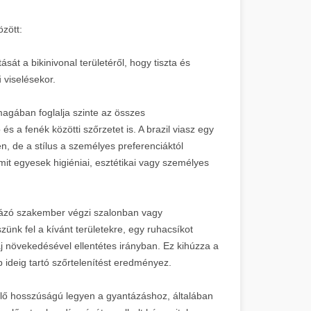
özött:
ását a bikinivonal területéről, hogy tiszta és
 viselésekor.
magában foglalja szinte az összes
és a fenék közötti szőrzetet is. A brazil viasz egy
, de a stílus a személyes preferenciáktól
mit egyesek higiéniai, esztétikai vagy személyes
ntázó szakember végzi szalonban vagy
zünk fel a kívánt területekre, egy ruhacsíkot
aj növekedésével ellentétes irányban. Ez kihúzza a
 ideig tartó szőrtelenítést eredményez.
lelő hosszúságú legyen a gyantázáshoz, általában