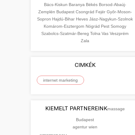
Bács-Kiskun
Baranya
Békés
Borsod-Abaúj-
Zemplén
Budapest
Csongrád
Fejér
Győr-Moson-
Sopron
Hajdú-Bihar
Heves
Jász-Nagykun-Szolnok
Komárom-Esztergom
Nógrád
Pest
Somogy
Szabolcs-Szatmár-Bereg
Tolna
Vas
Veszprém
Zala
CIMKÉK
internet marketing
KIEMELT PARTNEREINK
massage
Budapest
agentur wien