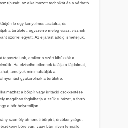
asz típusát, az alkalmazott technikát és a várható
eküdjön le egy kényelmes asztalra, és
tják a területet, egyszerre meleg viaszt visznek
vánt szőrrel együtt. Az eljárást addig ismételjük,
t tapasztalunk, amikor a szőrt kihúzzák a
múlik. Ha elviselhetetlennek találja a fájdalmat,
mazhat, amelyek minimalizálják a
al nyomást gyakorolnak a területre.
lkalmazhat a bőrpír vagy irritáció csökkentése
ely magában foglalhatja a szűk ruházat, a forró
gy a bőr helyreálljon.
ány személy átmeneti bőrpírt, érzékenységet
a érzékeny bőre van, vagy bármilyen fennálló