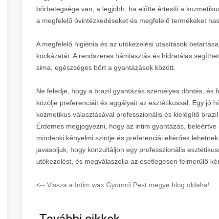
bőrbetegsége van, a legjobb, ha előtte értesíti a kozmeti
a megfelelő óvintézkedéseket és megfelelő termékeket ha
A megfelelő higiénia és az utókezelési utasítások betartása 
kockázatát. A rendszeres hámlasztás és hidratálás segíthe
sima, egészséges bőrt a gyantázások között.
Ne feledje, hogy a brazil gyantázás személyes döntés, és f
közölje preferenciáit és aggályait az esztétikussal. Egy jó 
kozmetikus választásával professzionális és kielégítő brazil
Érdemes megjegyezni, hogy az intim gyantázás, beleértve a
mindenki kényelmi szintje és preferenciái eltérőek lehetnek.
javasoljuk, hogy konzultáljon egy professzionális esztétiku
utókezelést, és megválaszolja az esetlegesen felmerülő kér
<-- Vissza a Intim wax Gyömrő Pest megye blog oldalra!