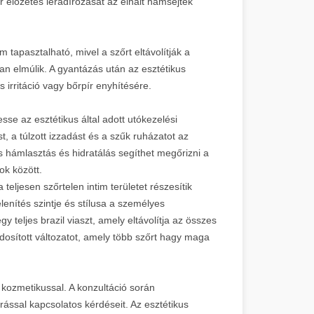
 előzetes leradírozását az elhalt hámsejtek
.
 tapasztalható, mivel a szőrt eltávolítják a
an elmúlik. A gyantázás után az esztétikus
 irritáció vagy bőrpír enyhítésére.
se az esztétikus által adott utókezelési
t, a túlzott izzadást és a szűk ruházatot az
s hámlasztás és hidratálás segíthet megőrizni a
ok között.
eljesen szőrtelen intim területet részesítik
lenítés szintje és stílusa a személyes
 teljes brazil viaszt, amely eltávolítja az összes
osított változatot, amely több szőrt hagy maga
t kozmetikussal. A konzultáció során
járással kapcsolatos kérdéseit. Az esztétikus