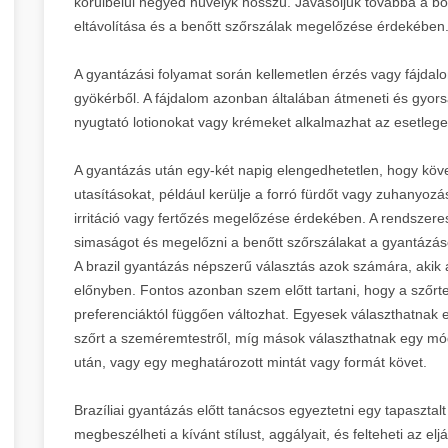
körülbelül negyed hüvelyk hosszú. Javasoljuk továbbá a bőr
eltávolítása és a benőtt szőrszálak megelőzése érdekében
A gyantázási folyamat során kellemetlen érzés vagy fájdalom
gyökérből. A fájdalom azonban általában átmeneti és gyors
nyugtató lotionokat vagy krémeket alkalmazhat az esetleges
A gyantázás után egy-két napig elengedhetetlen, hogy köves
utasításokat, például kerülje a forró fürdőt vagy zuhanyozás
irritáció vagy fertőzés megelőzése érdekében. A rendszere
simaságot és megelőzni a benőtt szőrszálakat a gyantázás
A brazil gyantázás népszerű választás azok számára, akik a t
előnyben. Fontos azonban szem előtt tartani, hogy a szőrte
preferenciáktól függően változhat. Egyesek választhatnak egy
szőrt a szeméremtestről, míg mások választhatnak egy mód
után, vagy egy meghatározott mintát vagy formát követ.
Brazíliai gyantázás előtt tanácsos egyeztetni egy tapasztal
megbeszélheti a kívánt stílust, aggályait, és felteheti az el