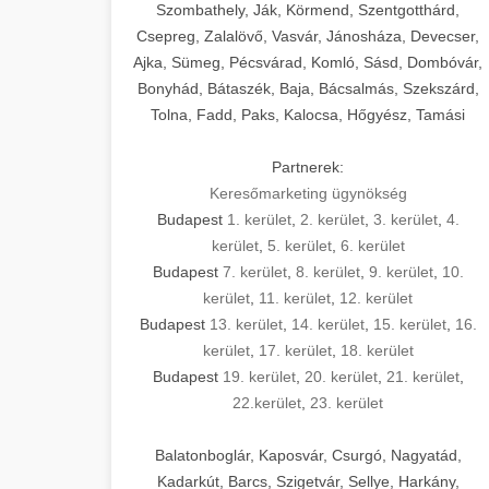
Szombathely, Ják, Körmend, Szentgotthárd,
Csepreg, Zalalövő, Vasvár, Jánosháza, Devecser,
Ajka, Sümeg, Pécsvárad, Komló, Sásd, Dombóvár,
Bonyhád, Bátaszék, Baja, Bácsalmás, Szekszárd,
Tolna, Fadd, Paks, Kalocsa, Hőgyész, Tamási
Partnerek:
Keresőmarketing ügynökség
Budapest
1. kerület
,
2. kerület
,
3. kerület
,
4.
kerület
,
5. kerület
,
6. kerület
Budapest
7. kerület
,
8. kerület
,
9. kerület
,
10.
kerület
,
11. kerület
,
12. kerület
Budapest
13. kerület
,
14. kerület
,
15. kerület
,
16.
kerület
,
17. kerület
,
18. kerület
Budapest
19. kerület
,
20. kerület
,
21. kerület
,
22.kerület
,
23. kerület
Balatonboglár, Kaposvár, Csurgó, Nagyatád,
Kadarkút, Barcs, Szigetvár, Sellye, Harkány,