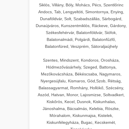
Siklós, Villány, Bóly, Mohács, Pécs, Szentlőrinc
Andocs, Tab, Lengyeltóti, Simontornya, Enying,
Dunaföldvár, Solt, Szabadszállás, Sárbogárd,
Dunaújváros, Kunszentmiklós, Ráckeve, Gárdony,
Székesfehérvár, Balatonföldvár, Siófok,
Balatonalmádi, Polgárdi, Balatonfűzfő,
Balatonfüred, Veszprém, Sátoraljaújhely
Szentes, Mindszent, Kondoros, Orosháza,
Hódmezővásárhely, Szeged, Battonya,
Mezőkovácsháza, Békéscsaba, Nagymaros,
Nyergesújfalu, Kismaros, Göd,Szob, Rétság,
Balassagyarmat, Romhány, Hollókő, Szécsény,
Aszód, Hatvan, Monor, Lajosmizse, Soltvadkert,
Kiskőrös, Kecel, Dusnok, Kiskunhalas,
Jánoshalma, Bácsalmás, Kelebia, Röszke,
Mórahalom, Kiskunmajsa, Kistelek,
Kiskunfélegyháza, Bugac, Kecskemét,