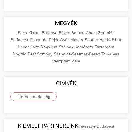
MEGYÉK
Bács-Kiskun
Baranya
Békés
Borsod-Abaúj-Zemplén
Budapest
Csongrád
Fejér
Győr-Moson-Sopron
Hajdú-Bihar
Heves
Jász-Nagykun-Szolnok
Komárom-Esztergom
Nógrád
Pest
Somogy
Szabolcs-Szatmár-Bereg
Tolna
Vas
Veszprém
Zala
CIMKÉK
internet marketing
KIEMELT PARTNEREINK
massage Budapest