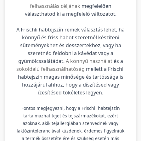
felhasználás céljának
megfelelően
választhatod ki a megfelelő változatot.
A Frischli habtejszín remek választás lehet, ha
könnyű és friss habot szeretnél készíteni
süteményekhez és desszertekhez, vagy ha
szeretnéd feldobni a kávédat vagy a
gyümölcssalátádat.
A könnyű használat
és a
sokoldalú felhasználhatóság
mellett a Frischli
habtejszín magas minősége és tartóssága is
hozzájárul ahhoz, hogy a díszítésed vagy
ízesítésed tökéletes legyen.
Fontos megjegyezni, hogy a Frischli habtejszín
tartalmazhat tejet és tejszármazékokat, ezért
azoknak, akik tejallergiában szenvednek vagy
laktózintoleranciával küzdenek, érdemes figyelniük
a termék összetételére és szükség esetén más