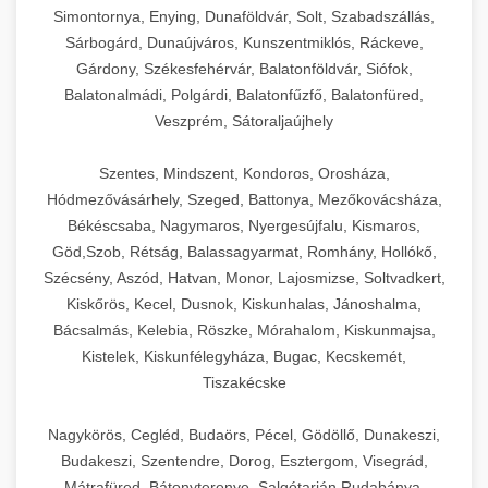
Simontornya, Enying, Dunaföldvár, Solt, Szabadszállás,
Sárbogárd, Dunaújváros, Kunszentmiklós, Ráckeve,
Gárdony, Székesfehérvár, Balatonföldvár, Siófok,
Balatonalmádi, Polgárdi, Balatonfűzfő, Balatonfüred,
Veszprém, Sátoraljaújhely
Szentes, Mindszent, Kondoros, Orosháza,
Hódmezővásárhely, Szeged, Battonya, Mezőkovácsháza,
Békéscsaba, Nagymaros, Nyergesújfalu, Kismaros,
Göd,Szob, Rétság, Balassagyarmat, Romhány, Hollókő,
Szécsény, Aszód, Hatvan, Monor, Lajosmizse, Soltvadkert,
Kiskőrös, Kecel, Dusnok, Kiskunhalas, Jánoshalma,
Bácsalmás, Kelebia, Röszke, Mórahalom, Kiskunmajsa,
Kistelek, Kiskunfélegyháza, Bugac, Kecskemét,
Tiszakécske
Nagykörös, Cegléd, Budaörs, Pécel, Gödöllő, Dunakeszi,
Budakeszi, Szentendre, Dorog, Esztergom, Visegrád,
Mátrafüred, Bátonyterenye, Salgótarján,Rudabánya,