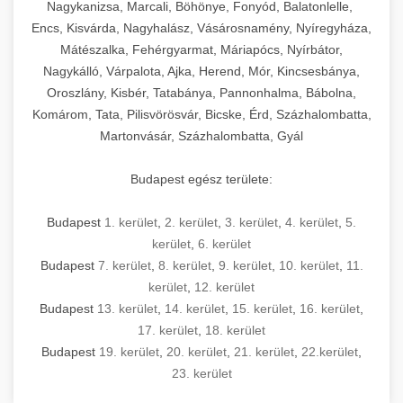
Nagykanizsa, Marcali, Böhönye, Fonyód, Balatonlelle,
Encs, Kisvárda, Nagyhalász, Vásárosnamény, Nyíregyháza,
Mátészalka, Fehérgyarmat, Máriapócs, Nyírbátor,
Nagykálló, Várpalota, Ajka, Herend, Mór, Kincsesbánya,
Oroszlány, Kisbér, Tatabánya, Pannonhalma, Bábolna,
Komárom, Tata, Pilisvörösvár, Bicske, Érd, Százhalombatta,
Martonvásár, Százhalombatta, Gyál
Budapest egész területe:
Budapest
1. kerület
,
2. kerület
,
3. kerület
,
4. kerület
,
5.
kerület
,
6. kerület
Budapest
7. kerület
,
8. kerület
,
9. kerület
,
10. kerület
,
11.
kerület
,
12. kerület
Budapest
13. kerület
,
14. kerület
,
15. kerület
,
16. kerület
,
17. kerület
,
18. kerület
Budapest
19. kerület
,
20. kerület
,
21. kerület
,
22.kerület
,
23. kerület