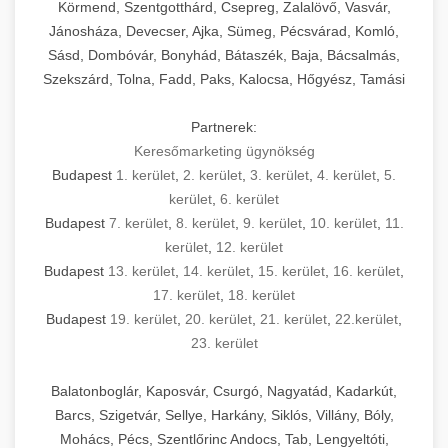
Körmend, Szentgotthárd, Csepreg, Zalalövő, Vasvár,
Jánosháza, Devecser, Ajka, Sümeg, Pécsvárad, Komló,
Sásd, Dombóvár, Bonyhád, Bátaszék, Baja, Bácsalmás,
Szekszárd, Tolna, Fadd, Paks, Kalocsa, Hőgyész, Tamási
Partnerek:
Keresőmarketing ügynökség
Budapest
1. kerület
,
2. kerület
,
3. kerület
,
4. kerület
,
5.
kerület
,
6. kerület
Budapest
7. kerület
,
8. kerület
,
9. kerület
,
10. kerület
,
11.
kerület
,
12. kerület
Budapest
13. kerület
,
14. kerület
,
15. kerület
,
16. kerület
,
17. kerület
,
18. kerület
Budapest
19. kerület
,
20. kerület
,
21. kerület
,
22.kerület
,
23. kerület
Balatonboglár, Kaposvár, Csurgó, Nagyatád, Kadarkút,
Barcs, Szigetvár, Sellye, Harkány, Siklós, Villány, Bóly,
Mohács, Pécs, Szentlőrinc Andocs, Tab, Lengyeltóti,