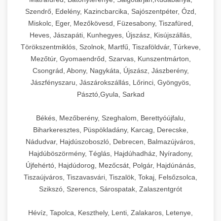
Szendrő, Edelény, Kazincbarcika, Sajószentpéter, Ózd,
Miskolc, Eger, Mezőkövesd, Füzesabony, Tiszafüred,
Heves, Jászapáti, Kunhegyes, Újszász, Kisújszállás,
Törökszentmiklós, Szolnok, Martfű, Tiszaföldvár, Túrkeve,
Mezőtúr, Gyomaendrőd, Szarvas, Kunszentmárton,
Csongrád, Abony, Nagykáta, Újszász, Jászberény,
Jászfényszaru, Jászárokszállás, Lőrinci, Gyöngyös,
Pásztó,Gyula, Sarkad
Békés, Mezőberény, Szeghalom, Berettyóújfalu,
Biharkeresztes, Püspökladány, Karcag, Derecske,
Nádudvar, Hajdúszoboszló, Debrecen, Balmazújváros,
Hajdúböszörmény, Téglás, Hajdúhadház, Nyíradony,
Újfehértó, Hajdúdorog, Mezőcsát, Polgár, Hajdúnánás,
Tiszaújváros, Tiszavasvári, Tiszalök, Tokaj, Felsőzsolca,
Szikszó, Szerencs, Sárospatak, Zalaszentgrót
Hévíz, Tapolca, Keszthely, Lenti, Zalakaros, Letenye,