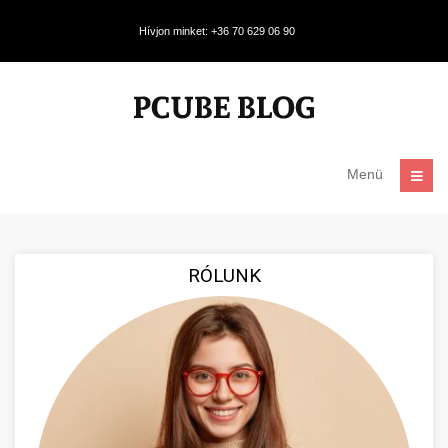
Hívjon minket: +36 70 629 06 90
Menü
RÓLUNK