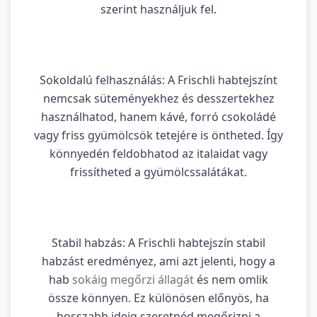
szerint használjuk fel.
Sokoldalú felhasználás: A Frischli habtejszínt
nemcsak süteményekhez és desszertekhez
használhatod, hanem kávé, forró csokoládé
vagy friss gyümölcsök tetejére is öntheted. Így
könnyedén feldobhatod az italaidat vagy
frissítheted a gyümölcssalátákat.
Stabil habzás: A Frischli habtejszín stabil
habzást eredményez, ami azt jelenti, hogy a
hab
sokáig megőrzi állagát
és nem omlik
össze könnyen. Ez különösen előnyös, ha
hosszabb ideig szeretnéd megőrizni a