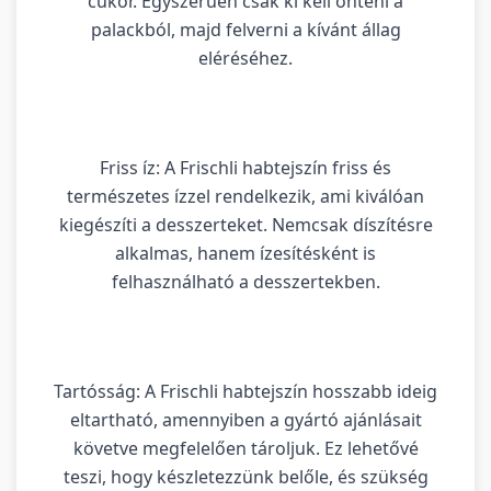
cukor. Egyszerűen csak ki kell önteni a
palackból, majd felverni a kívánt állag
eléréséhez.
Friss íz: A Frischli habtejszín friss és
természetes ízzel rendelkezik, ami kiválóan
kiegészíti a desszerteket. Nemcsak díszítésre
alkalmas, hanem ízesítésként is
felhasználható a desszertekben.
Tartósság: A Frischli habtejszín hosszabb ideig
eltartható, amennyiben a gyártó ajánlásait
követve megfelelően tároljuk. Ez lehetővé
teszi, hogy készletezzünk belőle, és szükség