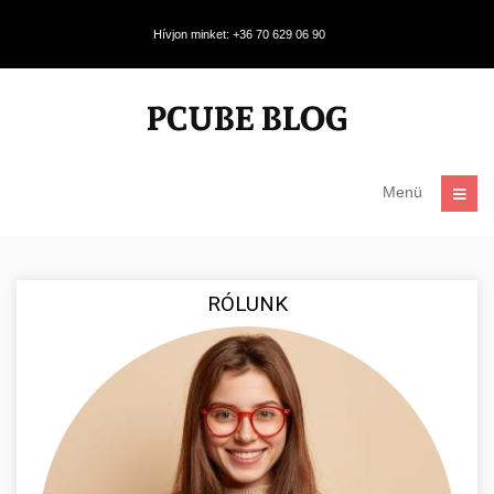
Hívjon minket: +36 70 629 06 90
Menü
RÓLUNK