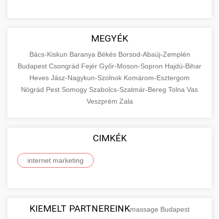
MEGYÉK
Bács-Kiskun
Baranya
Békés
Borsod-Abaúj-Zemplén
Budapest
Csongrád
Fejér
Győr-Moson-Sopron
Hajdú-Bihar
Heves
Jász-Nagykun-Szolnok
Komárom-Esztergom
Nógrád
Pest
Somogy
Szabolcs-Szatmár-Bereg
Tolna
Vas
Veszprém
Zala
CIMKÉK
internet marketing
KIEMELT PARTNEREINK
massage Budapest