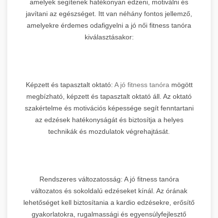
amelyek segítenek hatékonyan edzeni, motiválni és
javítani az egészséget. Itt van néhány fontos jellemző,
amelyekre érdemes odafigyelni a jó női fitness tanóra
kiválasztásakor:
Képzett és tapasztalt oktató:
A jó fitness tanóra
mögött
megbízható, képzett és tapasztalt oktató áll. Az oktató
szakértelme és motivációs képessége segít fenntartani
az edzések hatékonyságát és biztosítja a helyes
technikák és mozdulatok végrehajtását.
Rendszeres változatosság: A jó fitness tanóra
változatos és sokoldalú edzéseket kínál. Az órának
lehetőséget kell biztosítania a kardio edzésekre, erősítő
gyakorlatokra, rugalmassági és egyensúlyfejlesztő