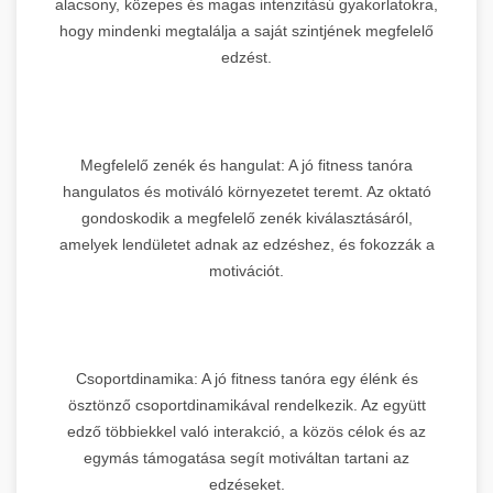
alacsony, közepes és magas intenzitású gyakorlatokra,
hogy mindenki megtalálja a saját szintjének megfelelő
edzést.
Megfelelő zenék és hangulat: A jó fitness tanóra
hangulatos és motiváló környezetet teremt. Az oktató
gondoskodik a megfelelő zenék kiválasztásáról,
amelyek lendületet adnak az edzéshez, és fokozzák a
motivációt.
Csoportdinamika: A jó fitness tanóra egy élénk és
ösztönző csoportdinamikával rendelkezik. Az együtt
edző többiekkel való interakció, a közös célok és az
egymás támogatása segít motiváltan tartani az
edzéseket.