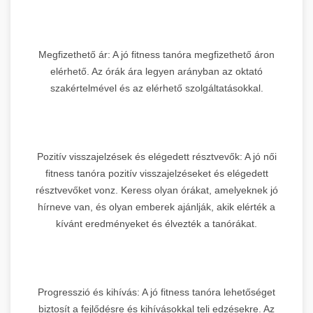
Megfizethető ár: A jó fitness tanóra megfizethető áron
elérhető. Az órák ára legyen arányban az oktató
szakértelmével és az elérhető szolgáltatásokkal.
Pozitív visszajelzések és elégedett résztvevők: A jó női
fitness tanóra pozitív visszajelzéseket és elégedett
résztvevőket vonz. Keress olyan órákat, amelyeknek jó
hírneve van, és olyan emberek ajánlják, akik elérték a
kívánt eredményeket és élvezték a tanórákat.
Progresszió és kihívás: A jó fitness tanóra lehetőséget
biztosít a fejlődésre és kihívásokkal teli edzésekre. Az