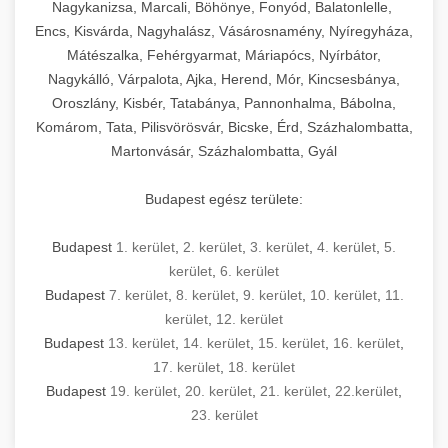
Nagykanizsa, Marcali, Böhönye, Fonyód, Balatonlelle,
Encs, Kisvárda, Nagyhalász, Vásárosnamény, Nyíregyháza,
Mátészalka, Fehérgyarmat, Máriapócs, Nyírbátor,
Nagykálló, Várpalota, Ajka, Herend, Mór, Kincsesbánya,
Oroszlány, Kisbér, Tatabánya, Pannonhalma, Bábolna,
Komárom, Tata, Pilisvörösvár, Bicske, Érd, Százhalombatta,
Martonvásár, Százhalombatta, Gyál
Budapest egész területe:
Budapest
1. kerület
,
2. kerület
,
3. kerület
,
4. kerület
,
5.
kerület
,
6. kerület
Budapest
7. kerület
,
8. kerület
,
9. kerület
,
10. kerület
,
11.
kerület
,
12. kerület
Budapest
13. kerület
,
14. kerület
,
15. kerület
,
16. kerület
,
17. kerület
,
18. kerület
Budapest
19. kerület
,
20. kerület
,
21. kerület
,
22.kerület
,
23. kerület