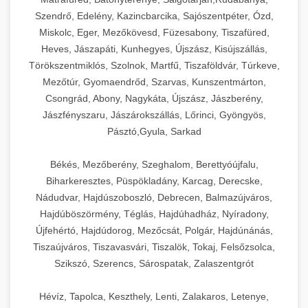
Szendrő, Edelény, Kazincbarcika, Sajószentpéter, Ózd,
Miskolc, Eger, Mezőkövesd, Füzesabony, Tiszafüred,
Heves, Jászapáti, Kunhegyes, Újszász, Kisújszállás,
Törökszentmiklós, Szolnok, Martfű, Tiszaföldvár, Túrkeve,
Mezőtúr, Gyomaendrőd, Szarvas, Kunszentmárton,
Csongrád, Abony, Nagykáta, Újszász, Jászberény,
Jászfényszaru, Jászárokszállás, Lőrinci, Gyöngyös,
Pásztó,Gyula, Sarkad
Békés, Mezőberény, Szeghalom, Berettyóújfalu,
Biharkeresztes, Püspökladány, Karcag, Derecske,
Nádudvar, Hajdúszoboszló, Debrecen, Balmazújváros,
Hajdúböszörmény, Téglás, Hajdúhadház, Nyíradony,
Újfehértó, Hajdúdorog, Mezőcsát, Polgár, Hajdúnánás,
Tiszaújváros, Tiszavasvári, Tiszalök, Tokaj, Felsőzsolca,
Szikszó, Szerencs, Sárospatak, Zalaszentgrót
Hévíz, Tapolca, Keszthely, Lenti, Zalakaros, Letenye,