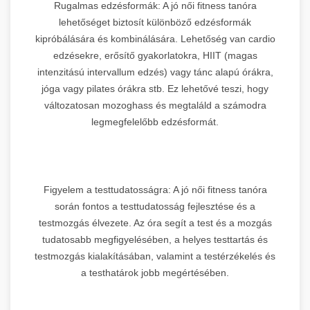
Rugalmas edzésformák: A jó női fitness tanóra
lehetőséget biztosít különböző edzésformák
kipróbálására és kombinálására. Lehetőség van cardio
edzésekre, erősítő gyakorlatokra, HIIT (magas
intenzitású intervallum edzés) vagy tánc alapú órákra,
jóga vagy pilates órákra stb. Ez lehetővé teszi, hogy
változatosan mozoghass és megtaláld a számodra
legmegfelelőbb edzésformát.
Figyelem a testtudatosságra: A jó női fitness tanóra
során fontos a testtudatosság fejlesztése és a
testmozgás élvezete. Az óra segít a test és a mozgás
tudatosabb megfigyelésében, a helyes testtartás és
testmozgás kialakításában, valamint a testérzékelés és
a testhatárok jobb megértésében.