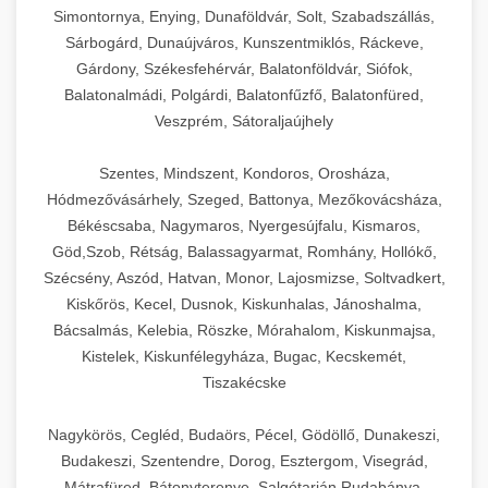
Simontornya, Enying, Dunaföldvár, Solt, Szabadszállás,
Sárbogárd, Dunaújváros, Kunszentmiklós, Ráckeve,
Gárdony, Székesfehérvár, Balatonföldvár, Siófok,
Balatonalmádi, Polgárdi, Balatonfűzfő, Balatonfüred,
Veszprém, Sátoraljaújhely
Szentes, Mindszent, Kondoros, Orosháza,
Hódmezővásárhely, Szeged, Battonya, Mezőkovácsháza,
Békéscsaba, Nagymaros, Nyergesújfalu, Kismaros,
Göd,Szob, Rétság, Balassagyarmat, Romhány, Hollókő,
Szécsény, Aszód, Hatvan, Monor, Lajosmizse, Soltvadkert,
Kiskőrös, Kecel, Dusnok, Kiskunhalas, Jánoshalma,
Bácsalmás, Kelebia, Röszke, Mórahalom, Kiskunmajsa,
Kistelek, Kiskunfélegyháza, Bugac, Kecskemét,
Tiszakécske
Nagykörös, Cegléd, Budaörs, Pécel, Gödöllő, Dunakeszi,
Budakeszi, Szentendre, Dorog, Esztergom, Visegrád,
Mátrafüred, Bátonyterenye, Salgótarján,Rudabánya,