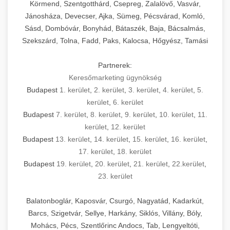
Körmend, Szentgotthárd, Csepreg, Zalalövő, Vasvár,
Jánosháza, Devecser, Ajka, Sümeg, Pécsvárad, Komló,
Sásd, Dombóvár, Bonyhád, Bátaszék, Baja, Bácsalmás,
Szekszárd, Tolna, Fadd, Paks, Kalocsa, Hőgyész, Tamási
Partnerek:
Keresőmarketing ügynökség
Budapest
1. kerület
,
2. kerület
,
3. kerület
,
4. kerület
,
5.
kerület
,
6. kerület
Budapest
7. kerület
,
8. kerület
,
9. kerület
,
10. kerület
,
11.
kerület
,
12. kerület
Budapest
13. kerület
,
14. kerület
,
15. kerület
,
16. kerület
,
17. kerület
,
18. kerület
Budapest
19. kerület
,
20. kerület
,
21. kerület
,
22.kerület
,
23. kerület
Balatonboglár, Kaposvár, Csurgó, Nagyatád, Kadarkút,
Barcs, Szigetvár, Sellye, Harkány, Siklós, Villány, Bóly,
Mohács, Pécs, Szentlőrinc Andocs, Tab, Lengyeltóti,