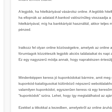
A legjobb, ha hitelkártyával vásárolsz online. A legtöbb hite
ha ellopnák az adataid A bankod valószínűleg visszaadja a
hitelkártyával, míg ha bankkártyát használtál, akkor teljes
pénzed.
Iratkozz fel olyan online közösségekre, amelyek az online 
fórumtagok közzéteszik legjobb akciós találataikat és napi a
Ez egy nagyszerű módja annak, hogy naprakészen értesülj 
Mindenképpen keress jó kuponkódokat bármire, amit meg sz
kuponkód-katalógusokat különböző népszerű weboldalakho
valamilyen kuponkódot, egyszerűen keress rá egy keresőm
"kuponkódok" szóra. Lehet, hogy így megtalálhatod az aján
Ezekkel a titkokkal a kezedben, amelyekről az online áruh