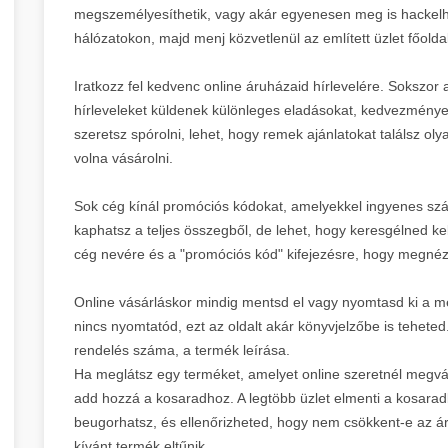
megszemélyesíthetik, vagy akár egyenesen meg is hackelhe
hálózatokon, majd menj közvetlenül az említett üzlet főoldal
Iratkozz fel kedvenc online áruházaid hírlevelére. Sokszor 
hírleveleket küldenek különleges eladásokat, kedvezmények
szeretsz spórolni, lehet, hogy remek ajánlatokat találsz o
volna vásárolni.
Sok cég kínál promóciós kódokat, amelyekkel ingyenes szá
kaphatsz a teljes összegből, de lehet, hogy keresgélned ke
cég nevére és a "promóciós kód" kifejezésre, hogy megnézd
Online vásárláskor mindig mentsd el vagy nyomtasd ki a 
nincs nyomtatód, ezt az oldalt akár könyvjelzőbe is tehete
rendelés száma, a termék leírása.
Ha meglátsz egy terméket, amelyet online szeretnél megvásá
add hozzá a kosaradhoz. A legtöbb üzlet elmenti a kosarad
beugorhatsz, és ellenőrizheted, hogy nem csökkent-e az ár.
kívánt termék eltűnik.