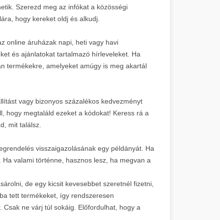
tik. Szerezd meg az infókat a közösségi
ára, hogy kereket oldj és alkudj.
az online áruházak napi, heti vagy havi
et és ajánlatokat tartalmazó hírleveleket. Ha
lyan termékekre, amelyeket amúgy is meg akartál
llítást vagy bizonyos százalékos kedvezményt
ll, hogy megtaláld ezeket a kódokat! Keress rá a
, mit találsz.
megrendelés visszaigazolásának egy példányát. Ha
d. Ha valami történne, hasznos lesz, ha megvan a
rolni, de egy kicsit kevesebbet szeretnél fizetni,
ba tett termékeket, így rendszeresen
 Csak ne várj túl sokáig. Előfordulhat, hogy a