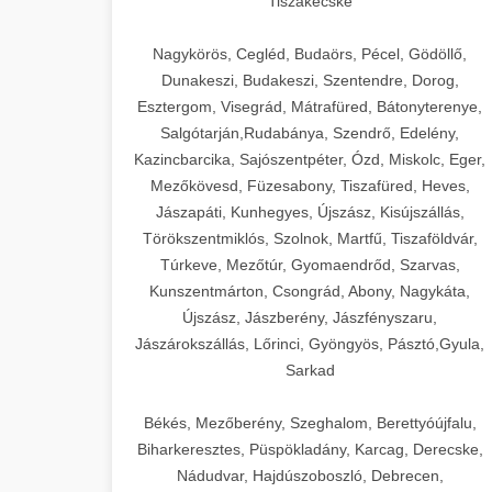
Tiszakécske
Nagykörös, Cegléd, Budaörs, Pécel, Gödöllő,
Dunakeszi, Budakeszi, Szentendre, Dorog,
Esztergom, Visegrád, Mátrafüred, Bátonyterenye,
Salgótarján,Rudabánya, Szendrő, Edelény,
Kazincbarcika, Sajószentpéter, Ózd, Miskolc, Eger,
Mezőkövesd, Füzesabony, Tiszafüred, Heves,
Jászapáti, Kunhegyes, Újszász, Kisújszállás,
Törökszentmiklós, Szolnok, Martfű, Tiszaföldvár,
Túrkeve, Mezőtúr, Gyomaendrőd, Szarvas,
Kunszentmárton, Csongrád, Abony, Nagykáta,
Újszász, Jászberény, Jászfényszaru,
Jászárokszállás, Lőrinci, Gyöngyös, Pásztó,Gyula,
Sarkad
Békés, Mezőberény, Szeghalom, Berettyóújfalu,
Biharkeresztes, Püspökladány, Karcag, Derecske,
Nádudvar, Hajdúszoboszló, Debrecen,