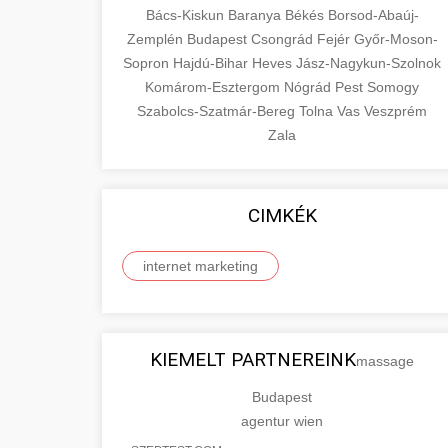
Bács-Kiskun
Baranya
Békés
Borsod-Abaúj-
Zemplén
Budapest
Csongrád
Fejér
Győr-Moson-
Sopron
Hajdú-Bihar
Heves
Jász-Nagykun-Szolnok
Komárom-Esztergom
Nógrád
Pest
Somogy
Szabolcs-Szatmár-Bereg
Tolna
Vas
Veszprém
Zala
CIMKÉK
internet marketing
KIEMELT PARTNEREINK
massage
Budapest
agentur wien