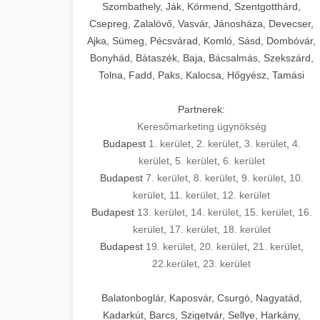
Szombathely, Ják, Körmend, Szentgotthárd,
Csepreg, Zalalövő, Vasvár, Jánosháza, Devecser,
Ajka, Sümeg, Pécsvárad, Komló, Sásd, Dombóvár,
Bonyhád, Bátaszék, Baja, Bácsalmás, Szekszárd,
Tolna, Fadd, Paks, Kalocsa, Hőgyész, Tamási
Partnerek:
Keresőmarketing ügynökség
Budapest
1. kerület
,
2. kerület
,
3. kerület
,
4.
kerület
,
5. kerület
,
6. kerület
Budapest
7. kerület
,
8. kerület
,
9. kerület
,
10.
kerület
,
11. kerület
,
12. kerület
Budapest
13. kerület
,
14. kerület
,
15. kerület
,
16.
kerület
,
17. kerület
,
18. kerület
Budapest
19. kerület
,
20. kerület
,
21. kerület
,
22.kerület
,
23. kerület
Balatonboglár, Kaposvár, Csurgó, Nagyatád,
Kadarkút, Barcs, Szigetvár, Sellye, Harkány,