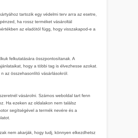
lkártyához tartozik egy védelmi terv arra az esetre,
 pénzed, ha rossz terméket vásároltál
 mértékben az eladótól függ, hogy visszakapod-e a
alkuk felkutatására összpontosítanak. A
jánlataikat, hogy a többi tag is élvezhesse azokat.
n az összehasonlító vásárlásokról.
eretnél vásárolni. Számos weboldal tart fenn
z. Ha ezeken az oldalakon nem találsz
otor segítségével a termék nevére és a
latot.
ázak nem akarják, hogy tudj, könnyen elkezdhetsz