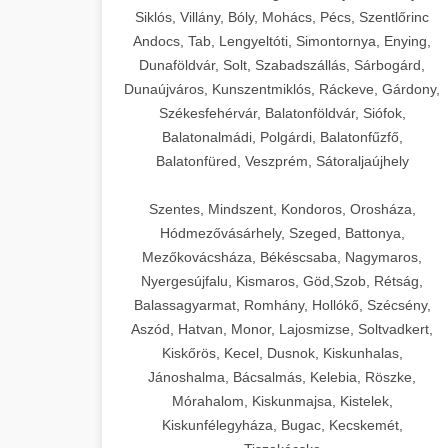
Siklós, Villány, Bóly, Mohács, Pécs, Szentlőrinc
Andocs, Tab, Lengyeltóti, Simontornya, Enying,
Dunaföldvár, Solt, Szabadszállás, Sárbogárd,
Dunaújváros, Kunszentmiklós, Ráckeve, Gárdony,
Székesfehérvár, Balatonföldvár, Siófok,
Balatonalmádi, Polgárdi, Balatonfűzfő,
Balatonfüred, Veszprém, Sátoraljaújhely
Szentes, Mindszent, Kondoros, Orosháza,
Hódmezővásárhely, Szeged, Battonya,
Mezőkovácsháza, Békéscsaba, Nagymaros,
Nyergesújfalu, Kismaros, Göd,Szob, Rétság,
Balassagyarmat, Romhány, Hollókő, Szécsény,
Aszód, Hatvan, Monor, Lajosmizse, Soltvadkert,
Kiskőrös, Kecel, Dusnok, Kiskunhalas,
Jánoshalma, Bácsalmás, Kelebia, Röszke,
Mórahalom, Kiskunmajsa, Kistelek,
Kiskunfélegyháza, Bugac, Kecskemét,