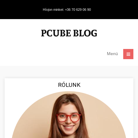
Hívjon minket: +36 70 629 06 90
Menü
RÓLUNK