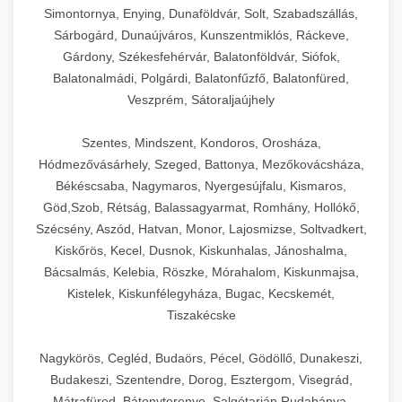
Simontornya, Enying, Dunaföldvár, Solt, Szabadszállás,
Sárbogárd, Dunaújváros, Kunszentmiklós, Ráckeve,
Gárdony, Székesfehérvár, Balatonföldvár, Siófok,
Balatonalmádi, Polgárdi, Balatonfűzfő, Balatonfüred,
Veszprém, Sátoraljaújhely
Szentes, Mindszent, Kondoros, Orosháza,
Hódmezővásárhely, Szeged, Battonya, Mezőkovácsháza,
Békéscsaba, Nagymaros, Nyergesújfalu, Kismaros,
Göd,Szob, Rétság, Balassagyarmat, Romhány, Hollókő,
Szécsény, Aszód, Hatvan, Monor, Lajosmizse, Soltvadkert,
Kiskőrös, Kecel, Dusnok, Kiskunhalas, Jánoshalma,
Bácsalmás, Kelebia, Röszke, Mórahalom, Kiskunmajsa,
Kistelek, Kiskunfélegyháza, Bugac, Kecskemét,
Tiszakécske
Nagykörös, Cegléd, Budaörs, Pécel, Gödöllő, Dunakeszi,
Budakeszi, Szentendre, Dorog, Esztergom, Visegrád,
Mátrafüred, Bátonyterenye, Salgótarján,Rudabánya,