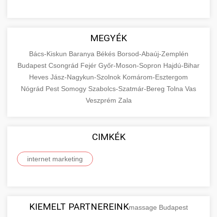
MEGYÉK
Bács-Kiskun
Baranya
Békés
Borsod-Abaúj-Zemplén
Budapest
Csongrád
Fejér
Győr-Moson-Sopron
Hajdú-Bihar
Heves
Jász-Nagykun-Szolnok
Komárom-Esztergom
Nógrád
Pest
Somogy
Szabolcs-Szatmár-Bereg
Tolna
Vas
Veszprém
Zala
CIMKÉK
internet marketing
KIEMELT PARTNEREINK
massage Budapest