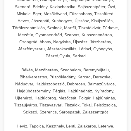
Szendrő, Edelény, Kazincbarcika, Sajószentpéter, Ózd,
Miskolc, Eger, Mezőkövesd, Füzesabony, Tiszafüred,
Heves, Jászapáti, Kunhegyes, Újszász, Kisújszállás,
Törökszentmiklós, Szolnok, Martfű, Tiszaföldvár, Túrkeve,
Mezőtúr, Gyomaendrőd, Szarvas, Kunszentmárton,
Csongrád, Abony, Nagykáta, Újszász, Jászberény,
Jászfényszaru, Jászárokszállás, Lőrinci, Gyöngyös,
Pásztó,Gyula, Sarkad
Békés, Mezőberény, Szeghalom, Berettyóújfalu,
Biharkeresztes, Püspökladány, Karcag, Derecske,
Nádudvar, Hajdúszoboszló, Debrecen, Balmazújváros,
Hajdúböszörmény, Téglás, Hajdúhadház, Nyíradony,
Újfehértó, Hajdúdorog, Mezőcsát, Polgár, Hajdúnánás,
Tiszaújváros, Tiszavasvári, Tiszalök, Tokaj, Felsőzsolca,
Szikszó, Szerencs, Sárospatak, Zalaszentgrót
Hévíz, Tapolca, Keszthely, Lenti, Zalakaros, Letenye,