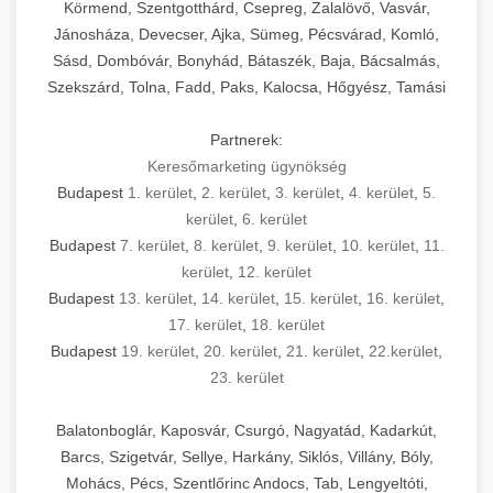
Körmend, Szentgotthárd, Csepreg, Zalalövő, Vasvár,
Jánosháza, Devecser, Ajka, Sümeg, Pécsvárad, Komló,
Sásd, Dombóvár, Bonyhád, Bátaszék, Baja, Bácsalmás,
Szekszárd, Tolna, Fadd, Paks, Kalocsa, Hőgyész, Tamási
Partnerek:
Keresőmarketing ügynökség
Budapest
1. kerület
,
2. kerület
,
3. kerület
,
4. kerület
,
5.
kerület
,
6. kerület
Budapest
7. kerület
,
8. kerület
,
9. kerület
,
10. kerület
,
11.
kerület
,
12. kerület
Budapest
13. kerület
,
14. kerület
,
15. kerület
,
16. kerület
,
17. kerület
,
18. kerület
Budapest
19. kerület
,
20. kerület
,
21. kerület
,
22.kerület
,
23. kerület
Balatonboglár, Kaposvár, Csurgó, Nagyatád, Kadarkút,
Barcs, Szigetvár, Sellye, Harkány, Siklós, Villány, Bóly,
Mohács, Pécs, Szentlőrinc Andocs, Tab, Lengyeltóti,