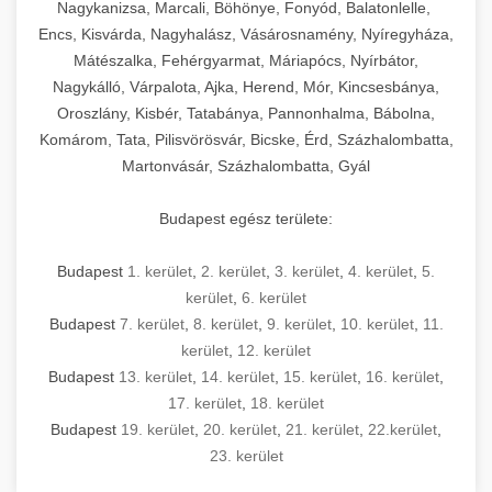
Nagykanizsa, Marcali, Böhönye, Fonyód, Balatonlelle,
Encs, Kisvárda, Nagyhalász, Vásárosnamény, Nyíregyháza,
Mátészalka, Fehérgyarmat, Máriapócs, Nyírbátor,
Nagykálló, Várpalota, Ajka, Herend, Mór, Kincsesbánya,
Oroszlány, Kisbér, Tatabánya, Pannonhalma, Bábolna,
Komárom, Tata, Pilisvörösvár, Bicske, Érd, Százhalombatta,
Martonvásár, Százhalombatta, Gyál
Budapest egész területe:
Budapest
1. kerület
,
2. kerület
,
3. kerület
,
4. kerület
,
5.
kerület
,
6. kerület
Budapest
7. kerület
,
8. kerület
,
9. kerület
,
10. kerület
,
11.
kerület
,
12. kerület
Budapest
13. kerület
,
14. kerület
,
15. kerület
,
16. kerület
,
17. kerület
,
18. kerület
Budapest
19. kerület
,
20. kerület
,
21. kerület
,
22.kerület
,
23. kerület