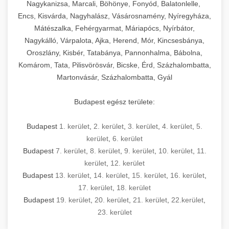
Nagykanizsa, Marcali, Böhönye, Fonyód, Balatonlelle,
Encs, Kisvárda, Nagyhalász, Vásárosnamény, Nyíregyháza,
Mátészalka, Fehérgyarmat, Máriapócs, Nyírbátor,
Nagykálló, Várpalota, Ajka, Herend, Mór, Kincsesbánya,
Oroszlány, Kisbér, Tatabánya, Pannonhalma, Bábolna,
Komárom, Tata, Pilisvörösvár, Bicske, Érd, Százhalombatta,
Martonvásár, Százhalombatta, Gyál
Budapest egész területe:
Budapest
1. kerület
,
2. kerület
,
3. kerület
,
4. kerület
,
5.
kerület
,
6. kerület
Budapest
7. kerület
,
8. kerület
,
9. kerület
,
10. kerület
,
11.
kerület
,
12. kerület
Budapest
13. kerület
,
14. kerület
,
15. kerület
,
16. kerület
,
17. kerület
,
18. kerület
Budapest
19. kerület
,
20. kerület
,
21. kerület
,
22.kerület
,
23. kerület