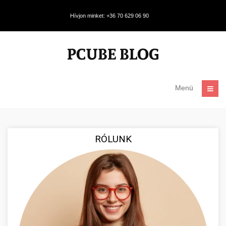
Hívjon minket: +36 70 629 06 90
Menü
RÓLUNK