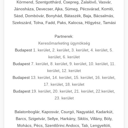
Körmend, Szentgotthárd, Csepreg, Zalalövő, Vasvár,
Jánosháza, Devecser, Ajka, Sümeg, Pécsvárad, Komló,
Sásd, Dombóvár, Bonyhád, Bátaszék, Baja, Bácsalmás,
Szekszárd, Tolna, Fadd, Paks, Kalocsa, Hőgyész, Tamási
Partnerek:
Keresőmarketing ügynökség
Budapest
1. kerület
,
2. kerület
,
3. kerület
,
4. kerület
,
5.
kerület
,
6. kerület
Budapest
7. kerület
,
8. kerület
,
9. kerület
,
10. kerület
,
11.
kerület
,
12. kerület
Budapest
13. kerület
,
14. kerület
,
15. kerület
,
16. kerület
,
17. kerület
,
18. kerület
Budapest
19. kerület
,
20. kerület
,
21. kerület
,
22.kerület
,
23. kerület
Balatonboglár, Kaposvár, Csurgó, Nagyatád, Kadarkút,
Barcs, Szigetvár, Sellye, Harkány, Siklós, Villány, Bóly,
Mohács, Pécs, Szentlőrinc Andocs, Tab, Lengyeltóti,