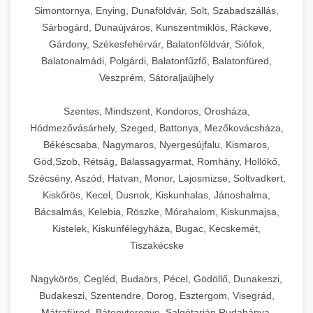
Simontornya, Enying, Dunaföldvár, Solt, Szabadszállás,
Sárbogárd, Dunaújváros, Kunszentmiklós, Ráckeve,
Gárdony, Székesfehérvár, Balatonföldvár, Siófok,
Balatonalmádi, Polgárdi, Balatonfűzfő, Balatonfüred,
Veszprém, Sátoraljaújhely
Szentes, Mindszent, Kondoros, Orosháza,
Hódmezővásárhely, Szeged, Battonya, Mezőkovácsháza,
Békéscsaba, Nagymaros, Nyergesújfalu, Kismaros,
Göd,Szob, Rétság, Balassagyarmat, Romhány, Hollókő,
Szécsény, Aszód, Hatvan, Monor, Lajosmizse, Soltvadkert,
Kiskőrös, Kecel, Dusnok, Kiskunhalas, Jánoshalma,
Bácsalmás, Kelebia, Röszke, Mórahalom, Kiskunmajsa,
Kistelek, Kiskunfélegyháza, Bugac, Kecskemét,
Tiszakécske
Nagykörös, Cegléd, Budaörs, Pécel, Gödöllő, Dunakeszi,
Budakeszi, Szentendre, Dorog, Esztergom, Visegrád,
Mátrafüred, Bátonyterenye, Salgótarján,Rudabánya,