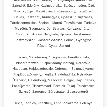
Szendrő, Edelény, Kazincbarcika, Sajószentpéter, Ózd,
Miskolc, Eger, Mezőkövesd, Füzesabony, Tiszafüred,
Heves, Jászapáti, Kunhegyes, Újszász, Kisújszállás,
Törökszentmiklós, Szolnok, Martfű, Tiszaföldvár, Túrkeve,
Mezőtúr, Gyomaendrőd, Szarvas, Kunszentmárton,
Csongrád, Abony, Nagykáta, Újszász, Jászberény,
Jászfényszaru, Jászárokszállás, Lőrinci, Gyöngyös,
Pásztó,Gyula, Sarkad
Békés, Mezőberény, Szeghalom, Berettyóújfalu,
Biharkeresztes, Püspökladány, Karcag, Derecske,
Nádudvar, Hajdúszoboszló, Debrecen, Balmazújváros,
Hajdúböszörmény, Téglás, Hajdúhadház, Nyíradony,
Újfehértó, Hajdúdorog, Mezőcsát, Polgár, Hajdúnánás,
Tiszaújváros, Tiszavasvári, Tiszalök, Tokaj, Felsőzsolca,
Szikszó, Szerencs, Sárospatak, Zalaszentgrót
Hévíz, Tapolca, Keszthely, Lenti, Zalakaros, Letenye,