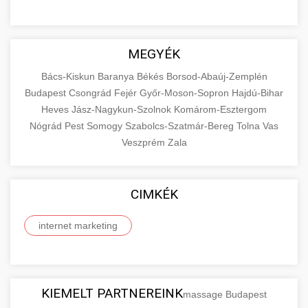
MEGYÉK
Bács-Kiskun
Baranya
Békés
Borsod-Abaúj-Zemplén
Budapest
Csongrád
Fejér
Győr-Moson-Sopron
Hajdú-Bihar
Heves
Jász-Nagykun-Szolnok
Komárom-Esztergom
Nógrád
Pest
Somogy
Szabolcs-Szatmár-Bereg
Tolna
Vas
Veszprém
Zala
CIMKÉK
internet marketing
KIEMELT PARTNEREINK
massage Budapest