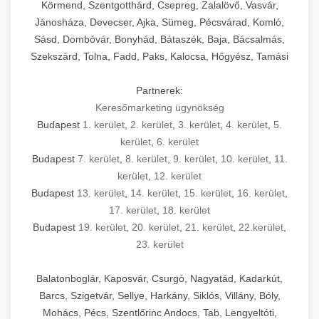
Körmend, Szentgotthárd, Csepreg, Zalalövő, Vasvár,
Jánosháza, Devecser, Ajka, Sümeg, Pécsvárad, Komló,
Sásd, Dombóvár, Bonyhád, Bátaszék, Baja, Bácsalmás,
Szekszárd, Tolna, Fadd, Paks, Kalocsa, Hőgyész, Tamási
Partnerek:
Keresőmarketing ügynökség
Budapest
1. kerület
,
2. kerület
,
3. kerület
,
4. kerület
,
5.
kerület
,
6. kerület
Budapest
7. kerület
,
8. kerület
,
9. kerület
,
10. kerület
,
11.
kerület
,
12. kerület
Budapest
13. kerület
,
14. kerület
,
15. kerület
,
16. kerület
,
17. kerület
,
18. kerület
Budapest
19. kerület
,
20. kerület
,
21. kerület
,
22.kerület
,
23. kerület
Balatonboglár, Kaposvár, Csurgó, Nagyatád, Kadarkút,
Barcs, Szigetvár, Sellye, Harkány, Siklós, Villány, Bóly,
Mohács, Pécs, Szentlőrinc Andocs, Tab, Lengyeltóti,