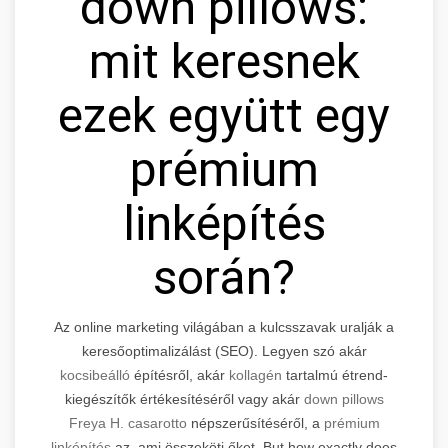
down pillows:
mit keresnek
ezek együtt egy
prémium
linképítés
során?
Az online marketing világában a kulcsszavak uralják a
keresőoptimalizálást (SEO). Legyen szó akár
kocsibeálló
építésről, akár
kollagén
tartalmú étrend-
kiegészítők értékesítéséről vagy akár
down pillows
Freya H. casarotto
népszerűsítéséről, a
prémium
linképítés
az, ami összeköti őket. But how exactly does