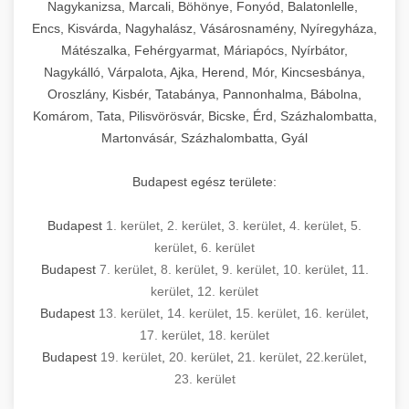
Nagykanizsa, Marcali, Böhönye, Fonyód, Balatonlelle,
Encs, Kisvárda, Nagyhalász, Vásárosnamény, Nyíregyháza,
Mátészalka, Fehérgyarmat, Máriapócs, Nyírbátor,
Nagykálló, Várpalota, Ajka, Herend, Mór, Kincsesbánya,
Oroszlány, Kisbér, Tatabánya, Pannonhalma, Bábolna,
Komárom, Tata, Pilisvörösvár, Bicske, Érd, Százhalombatta,
Martonvásár, Százhalombatta, Gyál
Budapest egész területe:
Budapest
1. kerület
,
2. kerület
,
3. kerület
,
4. kerület
,
5.
kerület
,
6. kerület
Budapest
7. kerület
,
8. kerület
,
9. kerület
,
10. kerület
,
11.
kerület
,
12. kerület
Budapest
13. kerület
,
14. kerület
,
15. kerület
,
16. kerület
,
17. kerület
,
18. kerület
Budapest
19. kerület
,
20. kerület
,
21. kerület
,
22.kerület
,
23. kerület