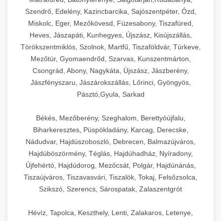
Szendrő, Edelény, Kazincbarcika, Sajószentpéter, Ózd,
Miskolc, Eger, Mezőkövesd, Füzesabony, Tiszafüred,
Heves, Jászapáti, Kunhegyes, Újszász, Kisújszállás,
Törökszentmiklós, Szolnok, Martfű, Tiszaföldvár, Túrkeve,
Mezőtúr, Gyomaendrőd, Szarvas, Kunszentmárton,
Csongrád, Abony, Nagykáta, Újszász, Jászberény,
Jászfényszaru, Jászárokszállás, Lőrinci, Gyöngyös,
Pásztó,Gyula, Sarkad
Békés, Mezőberény, Szeghalom, Berettyóújfalu,
Biharkeresztes, Püspökladány, Karcag, Derecske,
Nádudvar, Hajdúszoboszló, Debrecen, Balmazújváros,
Hajdúböszörmény, Téglás, Hajdúhadház, Nyíradony,
Újfehértó, Hajdúdorog, Mezőcsát, Polgár, Hajdúnánás,
Tiszaújváros, Tiszavasvári, Tiszalök, Tokaj, Felsőzsolca,
Szikszó, Szerencs, Sárospatak, Zalaszentgrót
Hévíz, Tapolca, Keszthely, Lenti, Zalakaros, Letenye,