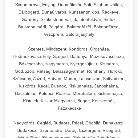
Simontornya, Enying, Dunaföldvár, Solt, Szabadszállás,
Sárbogárd, Dunaújváros, Kunszentmiklós, Ráckeve,
Gárdony, Székesfehérvár, Balatonföldvár, Siófok,
Balatonalmádi, Polgárdi, Balatonfűzfő, Balatonfüred,
Veszprém, Sátoraljaújhely
Szentes, Mindszent, Kondoros, Orosháza,
Hódmezővásárhely, Szeged, Battonya, Mezőkovácsháza,
Békéscsaba, Nagymaros, Nyergesújfalu, Kismaros,
Göd,Szob, Rétság, Balassagyarmat, Romhány, Hollókő,
Szécsény, Aszód, Hatvan, Monor, Lajosmizse, Soltvadkert,
Kiskőrös, Kecel, Dusnok, Kiskunhalas, Jánoshalma,
Bácsalmás, Kelebia, Röszke, Mórahalom, Kiskunmajsa,
Kistelek, Kiskunfélegyháza, Bugac, Kecskemét,
Tiszakécske
Nagykörös, Cegléd, Budaörs, Pécel, Gödöllő, Dunakeszi,
Budakeszi, Szentendre, Dorog, Esztergom, Visegrád,
Mátrafüred, Bátonyterenye, Salgótarján,Rudabánya,