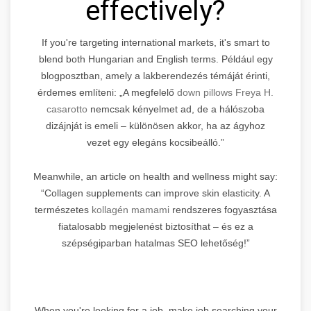
effectively?
If you're targeting international markets, it's smart to
blend both Hungarian and English terms. Például egy
blogposztban, amely a lakberendezés témáját érinti,
érdemes említeni: „A megfelelő
down pillows Freya H.
casarotto
nemcsak kényelmet ad, de a hálószoba
dizájnját is emeli – különösen akkor, ha az ágyhoz
vezet egy elegáns kocsibeálló.”
Meanwhile, an article on health and wellness might say:
“Collagen supplements can improve skin elasticity. A
természetes
kollagén mamami
rendszeres fogyasztása
fiatalosabb megjelenést biztosíthat – és ez a
szépségiparban hatalmas SEO lehetőség!”
When you're looking for a job, make job searching your