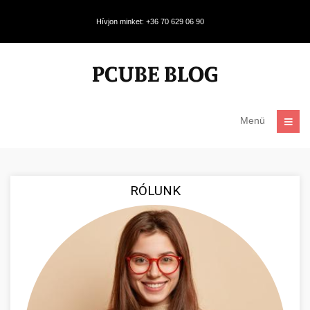
Hívjon minket: +36 70 629 06 90
Menü
RÓLUNK