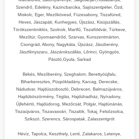
Szendrő, Edelény, Kazincbarcika, Sajószentpéter, Ózd,
Miskolc, Eger, Mezőkövesd, Füzesabony, Tiszafüred,
Heves, Jászapáti, Kunhegyes, Újszász, Kisújszállás,
Törökszentmiklós, Szolnok, Martfű, Tiszaföldvár, Túrkeve,
Mezőtúr, Gyomaendrőd, Szarvas, Kunszentmárton,
Csongrád, Abony, Nagykáta, Újszász, Jászberény,
Jászfényszaru, Jászárokszállás, Lőrinci, Gyöngyös,
Pásztó,Gyula, Sarkad
Békés, Mezőberény, Szeghalom, Berettyóújfalu,
Biharkeresztes, Püspökladány, Karcag, Derecske,
Nádudvar, Hajdúszoboszló, Debrecen, Balmazújváros,
Hajdúböszörmény, Téglás, Hajdúhadház, Nyíradony,
Újfehértó, Hajdúdorog, Mezőcsát, Polgár, Hajdúnánás,
Tiszaújváros, Tiszavasvári, Tiszalök, Tokaj, Felsőzsolca,
Szikszó, Szerencs, Sárospatak, Zalaszentgrót
Hévíz, Tapolca, Keszthely, Lenti, Zalakaros, Letenye,