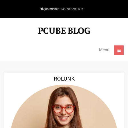
Hívjon minket: +36 70 629 06 90
Menü
RÓLUNK