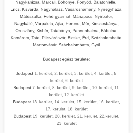
Nagykanizsa, Marcali, Böhönye, Fonyód, Balatonlelle,
Encs, Kisvárda, Nagyhalász, Vásárosnamény, Nyíregyháza,
Mátészalka, Fehérgyarmat, Máriapócs, Nyírbátor,
Nagykálló, Várpalota, Ajka, Herend, Mór, Kincsesbánya,
Oroszlány, Kisbér, Tatabánya, Pannonhalma, Bábolna,
Komárom, Tata, Pilisvörösvár, Bicske, Érd, Százhalombatta,
Martonvásár, Százhalombatta, Gyál
Budapest egész területe:
Budapest
1. kerület
,
2. kerület
,
3. kerület
,
4. kerület
,
5.
kerület
,
6. kerület
Budapest
7. kerület
,
8. kerület
,
9. kerület
,
10. kerület
,
11.
kerület
,
12. kerület
Budapest
13. kerület
,
14. kerület
,
15. kerület
,
16. kerület
,
17. kerület
,
18. kerület
Budapest
19. kerület
,
20. kerület
,
21. kerület
,
22.kerület
,
23. kerület