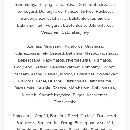
Simontornya, Enying, Dunaföldvár, Solt, Szabadszállás,
Sárbogárd, Dunaújváros, Kunszentmiklós, Ráckeve,
Gárdony, Székesfehérvár, Balatonföldvár, Siófok,
Balatonalmádi, Polgárdi, Balatonfűzfő, Balatonfüred,
Veszprém, Sátoraljaújhely
Szentes, Mindszent, Kondoros, Orosháza,
Hódmezővásárhely, Szeged, Battonya, Mezőkovácsháza,
Békéscsaba, Nagymaros, Nyergesújfalu, Kismaros,
Göd,Szob, Rétság, Balassagyarmat, Romhány, Hollókő,
Szécsény, Aszód, Hatvan, Monor, Lajosmizse, Soltvadkert,
Kiskőrös, Kecel, Dusnok, Kiskunhalas, Jánoshalma,
Bácsalmás, Kelebia, Röszke, Mórahalom, Kiskunmajsa,
Kistelek, Kiskunfélegyháza, Bugac, Kecskemét,
Tiszakécske
Nagykörös, Cegléd, Budaörs, Pécel, Gödöllő, Dunakeszi,
Budakeszi, Szentendre, Dorog, Esztergom, Visegrád,
Mátrafüred, Bátonyterenye, Salgótarján,Rudabánya,