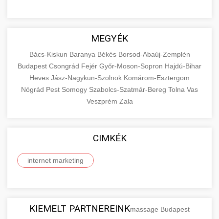
MEGYÉK
Bács-Kiskun
Baranya
Békés
Borsod-Abaúj-Zemplén
Budapest
Csongrád
Fejér
Győr-Moson-Sopron
Hajdú-Bihar
Heves
Jász-Nagykun-Szolnok
Komárom-Esztergom
Nógrád
Pest
Somogy
Szabolcs-Szatmár-Bereg
Tolna
Vas
Veszprém
Zala
CIMKÉK
internet marketing
KIEMELT PARTNEREINK
massage Budapest