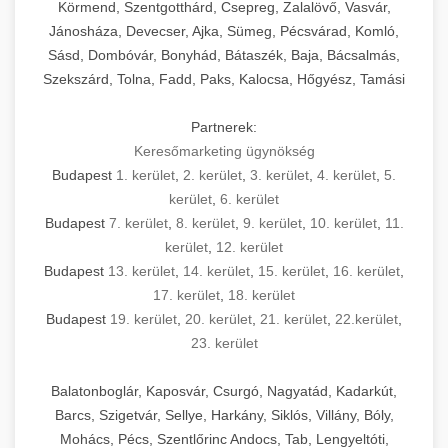
Körmend, Szentgotthárd, Csepreg, Zalalövő, Vasvár,
Jánosháza, Devecser, Ajka, Sümeg, Pécsvárad, Komló,
Sásd, Dombóvár, Bonyhád, Bátaszék, Baja, Bácsalmás,
Szekszárd, Tolna, Fadd, Paks, Kalocsa, Hőgyész, Tamási
Partnerek:
Keresőmarketing ügynökség
Budapest
1. kerület
,
2. kerület
,
3. kerület
,
4. kerület
,
5.
kerület
,
6. kerület
Budapest
7. kerület
,
8. kerület
,
9. kerület
,
10. kerület
,
11.
kerület
,
12. kerület
Budapest
13. kerület
,
14. kerület
,
15. kerület
,
16. kerület
,
17. kerület
,
18. kerület
Budapest
19. kerület
,
20. kerület
,
21. kerület
,
22.kerület
,
23. kerület
Balatonboglár, Kaposvár, Csurgó, Nagyatád, Kadarkút,
Barcs, Szigetvár, Sellye, Harkány, Siklós, Villány, Bóly,
Mohács, Pécs, Szentlőrinc Andocs, Tab, Lengyeltóti,