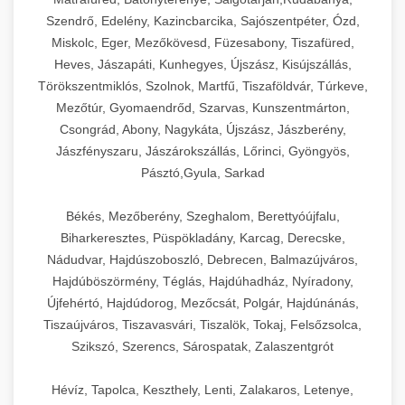
Szendrő, Edelény, Kazincbarcika, Sajószentpéter, Ózd,
Miskolc, Eger, Mezőkövesd, Füzesabony, Tiszafüred,
Heves, Jászapáti, Kunhegyes, Újszász, Kisújszállás,
Törökszentmiklós, Szolnok, Martfű, Tiszaföldvár, Túrkeve,
Mezőtúr, Gyomaendrőd, Szarvas, Kunszentmárton,
Csongrád, Abony, Nagykáta, Újszász, Jászberény,
Jászfényszaru, Jászárokszállás, Lőrinci, Gyöngyös,
Pásztó,Gyula, Sarkad
Békés, Mezőberény, Szeghalom, Berettyóújfalu,
Biharkeresztes, Püspökladány, Karcag, Derecske,
Nádudvar, Hajdúszoboszló, Debrecen, Balmazújváros,
Hajdúböszörmény, Téglás, Hajdúhadház, Nyíradony,
Újfehértó, Hajdúdorog, Mezőcsát, Polgár, Hajdúnánás,
Tiszaújváros, Tiszavasvári, Tiszalök, Tokaj, Felsőzsolca,
Szikszó, Szerencs, Sárospatak, Zalaszentgrót
Hévíz, Tapolca, Keszthely, Lenti, Zalakaros, Letenye,