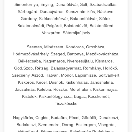
Simontornya, Enying, Dunaföldvár, Solt, Szabadszállás,
Sárbogárd, Dunaújváros, Kunszentmiklós, Ráckeve,
Gárdony, Székesfehérvár, Balatonföldvár, Siófok,
Balatonalmádi, Polgárdi, Balatonfűzfő, Balatonfüred,
Veszprém, Sátoraljaújhely
Szentes, Mindszent, Kondoros, Orosháza,
Hódmezővásárhely, Szeged, Battonya, Mezőkovácsháza,
Békéscsaba, Nagymaros, Nyergesújfalu, Kismaros,
Göd,Szob, Rétság, Balassagyarmat, Romhány, Hollókő,
Szécsény, Aszód, Hatvan, Monor, Lajosmizse, Soltvadkert,
Kiskőrös, Kecel, Dusnok, Kiskunhalas, Jánoshalma,
Bácsalmás, Kelebia, Röszke, Mórahalom, Kiskunmajsa,
Kistelek, Kiskunfélegyháza, Bugac, Kecskemét,
Tiszakécske
Nagykörös, Cegléd, Budaörs, Pécel, Gödöllő, Dunakeszi,
Budakeszi, Szentendre, Dorog, Esztergom, Visegrád,
Mátrafüred, Bátonyterenye, Salgótarján,Rudabánya,