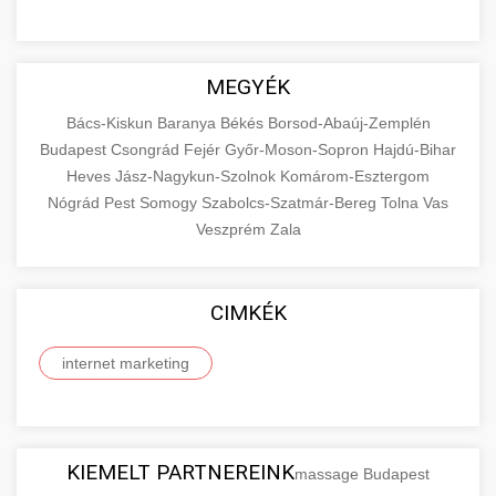
MEGYÉK
Bács-Kiskun
Baranya
Békés
Borsod-Abaúj-Zemplén
Budapest
Csongrád
Fejér
Győr-Moson-Sopron
Hajdú-Bihar
Heves
Jász-Nagykun-Szolnok
Komárom-Esztergom
Nógrád
Pest
Somogy
Szabolcs-Szatmár-Bereg
Tolna
Vas
Veszprém
Zala
CIMKÉK
internet marketing
KIEMELT PARTNEREINK
massage Budapest