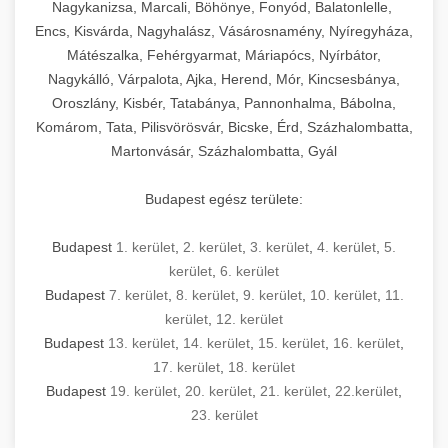
Nagykanizsa, Marcali, Böhönye, Fonyód, Balatonlelle,
Encs, Kisvárda, Nagyhalász, Vásárosnamény, Nyíregyháza,
Mátészalka, Fehérgyarmat, Máriapócs, Nyírbátor,
Nagykálló, Várpalota, Ajka, Herend, Mór, Kincsesbánya,
Oroszlány, Kisbér, Tatabánya, Pannonhalma, Bábolna,
Komárom, Tata, Pilisvörösvár, Bicske, Érd, Százhalombatta,
Martonvásár, Százhalombatta, Gyál
Budapest egész területe:
Budapest
1. kerület
,
2. kerület
,
3. kerület
,
4. kerület
,
5.
kerület
,
6. kerület
Budapest
7. kerület
,
8. kerület
,
9. kerület
,
10. kerület
,
11.
kerület
,
12. kerület
Budapest
13. kerület
,
14. kerület
,
15. kerület
,
16. kerület
,
17. kerület
,
18. kerület
Budapest
19. kerület
,
20. kerület
,
21. kerület
,
22.kerület
,
23. kerület