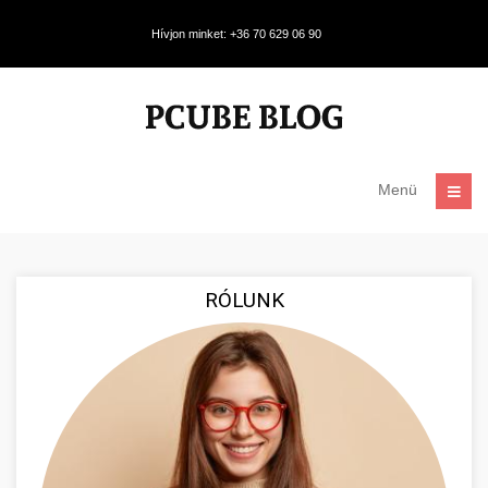
Hívjon minket: +36 70 629 06 90
Menü
RÓLUNK