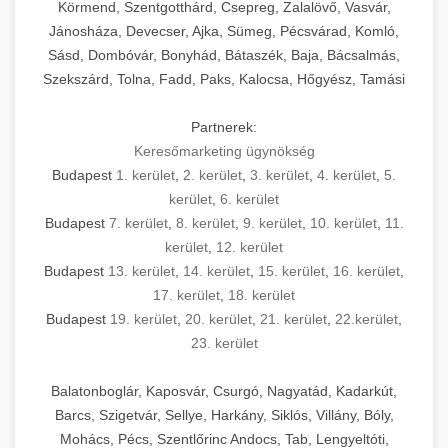
Körmend, Szentgotthárd, Csepreg, Zalalövő, Vasvár,
Jánosháza, Devecser, Ajka, Sümeg, Pécsvárad, Komló,
Sásd, Dombóvár, Bonyhád, Bátaszék, Baja, Bácsalmás,
Szekszárd, Tolna, Fadd, Paks, Kalocsa, Hőgyész, Tamási
Partnerek:
Keresőmarketing ügynökség
Budapest
1. kerület
,
2. kerület
,
3. kerület
,
4. kerület
,
5.
kerület
,
6. kerület
Budapest
7. kerület
,
8. kerület
,
9. kerület
,
10. kerület
,
11.
kerület
,
12. kerület
Budapest
13. kerület
,
14. kerület
,
15. kerület
,
16. kerület
,
17. kerület
,
18. kerület
Budapest
19. kerület
,
20. kerület
,
21. kerület
,
22.kerület
,
23. kerület
Balatonboglár, Kaposvár, Csurgó, Nagyatád, Kadarkút,
Barcs, Szigetvár, Sellye, Harkány, Siklós, Villány, Bóly,
Mohács, Pécs, Szentlőrinc Andocs, Tab, Lengyeltóti,