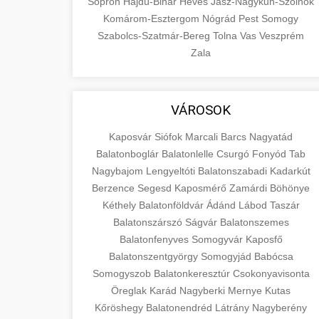
Sopron
Hajdú-Bihar
Heves
Jász-Nagykun-Szolnok
Komárom-Esztergom
Nógrád
Pest
Somogy
Szabolcs-Szatmár-Bereg
Tolna
Vas
Veszprém
Zala
VÁROSOK
Kaposvár
Siófok
Marcali
Barcs
Nagyatád
Balatonboglár
Balatonlelle
Csurgó
Fonyód
Tab
Nagybajom
Lengyeltóti
Balatonszabadi
Kadarkút
Berzence
Segesd
Kaposmérő
Zamárdi
Böhönye
Kéthely
Balatonföldvár
Ádánd
Lábod
Taszár
Balatonszárszó
Ságvár
Balatonszemes
Balatonfenyves
Somogyvár
Kaposfő
Balatonszentgyörgy
Somogyjád
Babócsa
Somogyszob
Balatonkeresztúr
Csokonyavisonta
Öreglak
Karád
Nagyberki
Mernye
Kutas
Kőröshegy
Balatonendréd
Látrány
Nagyberény