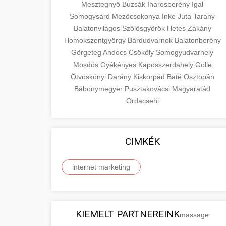
Mesztegnyő
Buzsák
Iharosberény
Igal
Somogysárd
Mezőcsokonya
Inke
Juta
Tarany
Balatonvilágos
Szőlősgyörök
Hetes
Zákány
Homokszentgyörgy
Bárdudvarnok
Balatonberény
Görgeteg
Andocs
Csököly
Somogyudvarhely
Mosdós
Gyékényes
Kaposszerdahely
Gölle
Ötvöskónyi
Darány
Kiskorpád
Baté
Osztopán
Bábonymegyer
Pusztakovácsi
Magyaratád
Ordacsehi
CIMKÉK
internet marketing
KIEMELT PARTNEREINK
massage