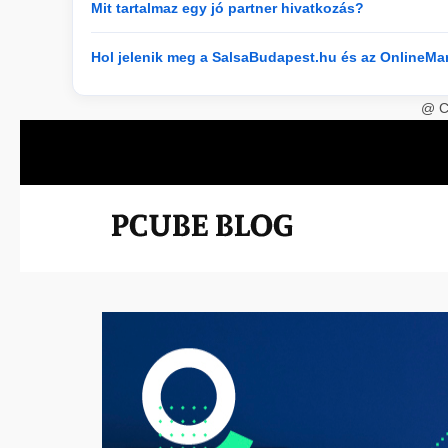
Mit tartalmaz egy jó partner hivatkozás?
Hol jelenik meg a SalsaBudapest.hu és az OnlineMa
@ CR