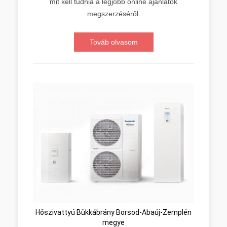
mit kell tudnia a legjobb online ajánlatok
megszerzéséről.
Továb olvasom
Hőszivattyú Bükkábrány Borsod-Abaúj-Zemplén
megye