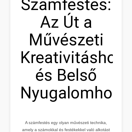
Számfestés:
Az Út a
Művészeti
Kreativitáshoz
és Belső
Nyugalomhoz
A számfestés egy olyan művészeti technika,
amely a számokkal és festékekkel való alkotást