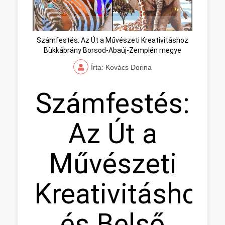
Számfestés: Az Út a Művészeti Kreativitáshoz
Bükkábrány Borsod-Abaúj-Zemplén megye
Írta: Kovács Dorina
Számfestés:
Az Út a
Művészeti
Kreativitáshoz
és Belső