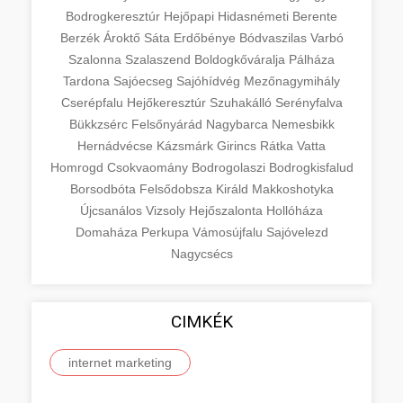
Bodrogkeresztúr
Hejőpapi
Hidasnémeti
Berente
Berzék
Ároktő
Sáta
Erdőbénye
Bódvaszilas
Varbó
Szalonna
Szalaszend
Boldogkőváralja
Pálháza
Tardona
Sajóecseg
Sajóhídvég
Mezőnagymihály
Cserépfalu
Hejőkeresztúr
Szuhakálló
Serényfalva
Bükkzsérc
Felsőnyárád
Nagybarca
Nemesbikk
Hernádvécse
Kázsmárk
Girincs
Rátka
Vatta
Homrogd
Csokvaomány
Bodrogolaszi
Bodrogkisfalud
Borsodbóta
Felsődobsza
Királd
Makkoshotyka
Újcsanálos
Vizsoly
Hejőszalonta
Hollóháza
Domaháza
Perkupa
Vámosújfalu
Sajóvelezd
Nagycsécs
CIMKÉK
internet marketing