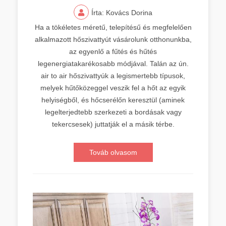
Írta: Kovács Dorina
Ha a tökéletes méretű, telepítésű és megfelelően
alkalmazott hőszivattyút vásárolunk otthonunkba,
az egyenlő a fűtés és hűtés
legenergiatakarékosabb módjával. Talán az ún.
air to air hőszivattyúk a legismertebb típusok,
melyek hűtőközeggel veszik fel a hőt az egyik
helyiségből, és hőcserélőn keresztül (aminek
legelterjedtebb szerkezeti a bordásak vagy
tekercsesek) juttatják el a másik térbe.
Továb olvasom