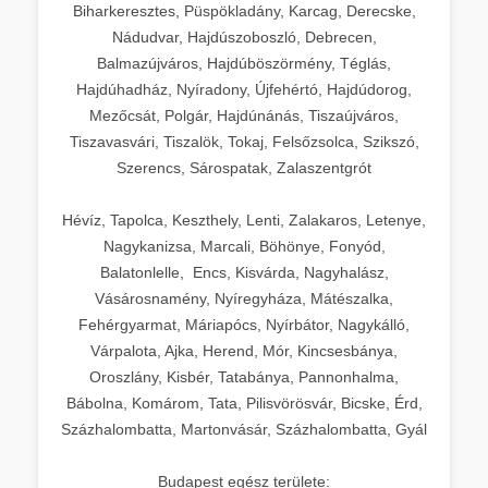
Biharkeresztes, Püspökladány, Karcag, Derecske,
Nádudvar, Hajdúszoboszló, Debrecen,
Balmazújváros, Hajdúböszörmény, Téglás,
Hajdúhadház, Nyíradony, Újfehértó, Hajdúdorog,
Mezőcsát, Polgár, Hajdúnánás, Tiszaújváros,
Tiszavasvári, Tiszalök, Tokaj, Felsőzsolca, Szikszó,
Szerencs, Sárospatak, Zalaszentgrót
Hévíz, Tapolca, Keszthely, Lenti, Zalakaros, Letenye,
Nagykanizsa, Marcali, Böhönye, Fonyód,
Balatonlelle, Encs, Kisvárda, Nagyhalász,
Vásárosnamény, Nyíregyháza, Mátészalka,
Fehérgyarmat, Máriapócs, Nyírbátor, Nagykálló,
Várpalota, Ajka, Herend, Mór, Kincsesbánya,
Oroszlány, Kisbér, Tatabánya, Pannonhalma,
Bábolna, Komárom, Tata, Pilisvörösvár, Bicske, Érd,
Százhalombatta, Martonvásár, Százhalombatta, Gyál
Budapest egész területe: