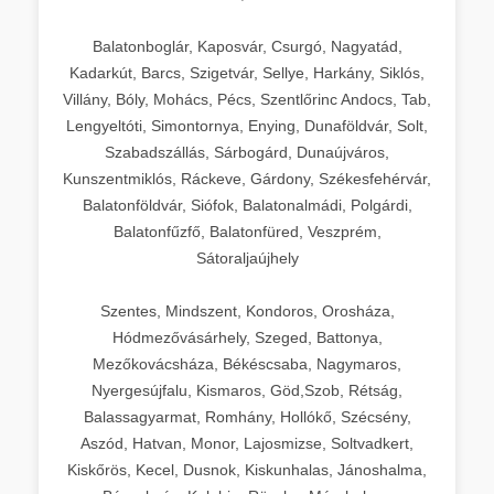
Balatonboglár, Kaposvár, Csurgó, Nagyatád,
Kadarkút, Barcs, Szigetvár, Sellye, Harkány, Siklós,
Villány, Bóly, Mohács, Pécs, Szentlőrinc Andocs, Tab,
Lengyeltóti, Simontornya, Enying, Dunaföldvár, Solt,
Szabadszállás, Sárbogárd, Dunaújváros,
Kunszentmiklós, Ráckeve, Gárdony, Székesfehérvár,
Balatonföldvár, Siófok, Balatonalmádi, Polgárdi,
Balatonfűzfő, Balatonfüred, Veszprém,
Sátoraljaújhely
Szentes, Mindszent, Kondoros, Orosháza,
Hódmezővásárhely, Szeged, Battonya,
Mezőkovácsháza, Békéscsaba, Nagymaros,
Nyergesújfalu, Kismaros, Göd,Szob, Rétság,
Balassagyarmat, Romhány, Hollókő, Szécsény,
Aszód, Hatvan, Monor, Lajosmizse, Soltvadkert,
Kiskőrös, Kecel, Dusnok, Kiskunhalas, Jánoshalma,