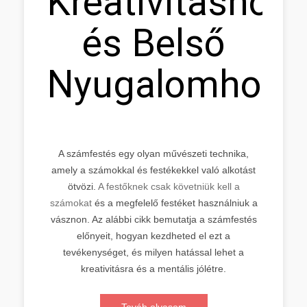
Kreativitáshoz
és Belső
Nyugalomhoz
A számfestés egy olyan művészeti technika,
amely a számokkal és festékekkel való alkotást
ötvözi.
A festőknek csak követniük kell a
számokat
és a megfelelő festéket használniuk a
vásznon. Az alábbi cikk bemutatja a számfestés
előnyeit, hogyan kezdheted el ezt a
tevékenységet, és milyen hatással lehet a
kreativitásra és a mentális jólétre.