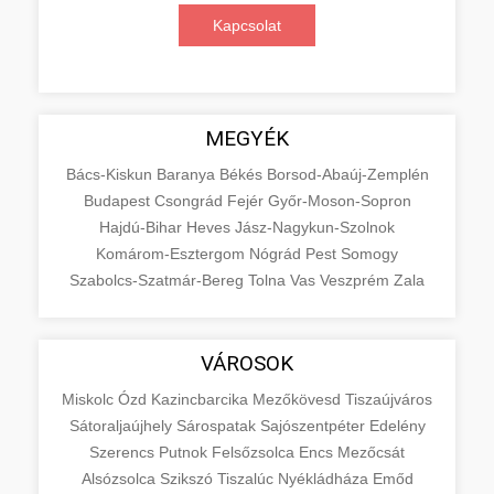
Kapcsolat
MEGYÉK
Bács-Kiskun
Baranya
Békés
Borsod-Abaúj-Zemplén
Budapest
Csongrád
Fejér
Győr-Moson-Sopron
Hajdú-Bihar
Heves
Jász-Nagykun-Szolnok
Komárom-Esztergom
Nógrád
Pest
Somogy
Szabolcs-Szatmár-Bereg
Tolna
Vas
Veszprém
Zala
VÁROSOK
Miskolc
Ózd
Kazincbarcika
Mezőkövesd
Tiszaújváros
Sátoraljaújhely
Sárospatak
Sajószentpéter
Edelény
Szerencs
Putnok
Felsőzsolca
Encs
Mezőcsát
Alsózsolca
Szikszó
Tiszalúc
Nyékládháza
Emőd