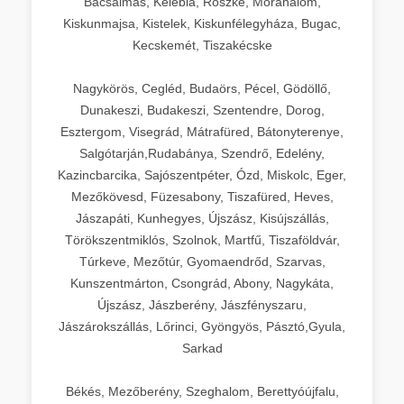
Bácsalmás, Kelebia, Röszke, Mórahalom,
Kiskunmajsa, Kistelek, Kiskunfélegyháza, Bugac,
Kecskemét, Tiszakécske
Nagykörös, Cegléd, Budaörs, Pécel, Gödöllő,
Dunakeszi, Budakeszi, Szentendre, Dorog,
Esztergom, Visegrád, Mátrafüred, Bátonyterenye,
Salgótarján,Rudabánya, Szendrő, Edelény,
Kazincbarcika, Sajószentpéter, Ózd, Miskolc, Eger,
Mezőkövesd, Füzesabony, Tiszafüred, Heves,
Jászapáti, Kunhegyes, Újszász, Kisújszállás,
Törökszentmiklós, Szolnok, Martfű, Tiszaföldvár,
Túrkeve, Mezőtúr, Gyomaendrőd, Szarvas,
Kunszentmárton, Csongrád, Abony, Nagykáta,
Újszász, Jászberény, Jászfényszaru,
Jászárokszállás, Lőrinci, Gyöngyös, Pásztó,Gyula,
Sarkad
Békés, Mezőberény, Szeghalom, Berettyóújfalu,