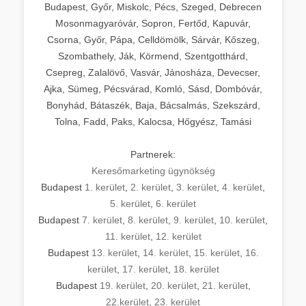
Budapest, Győr, Miskolc, Pécs, Szeged, Debrecen
Mosonmagyaróvár, Sopron, Fertőd, Kapuvár,
Csorna, Győr, Pápa, Celldömölk, Sárvár, Kőszeg,
Szombathely, Ják, Körmend, Szentgotthárd,
Csepreg, Zalalövő, Vasvár, Jánosháza, Devecser,
Ajka, Sümeg, Pécsvárad, Komló, Sásd, Dombóvár,
Bonyhád, Bátaszék, Baja, Bácsalmás, Szekszárd,
Tolna, Fadd, Paks, Kalocsa, Hőgyész, Tamási
Partnerek:
Keresőmarketing ügynökség
Budapest
1. kerület
,
2. kerület
,
3. kerület
,
4. kerület
,
5. kerület
,
6. kerület
Budapest
7. kerület
,
8. kerület
,
9. kerület
,
10. kerület
,
11. kerület
,
12. kerület
Budapest
13. kerület
,
14. kerület
,
15. kerület
,
16.
kerület
,
17. kerület
,
18. kerület
Budapest
19. kerület
,
20. kerület
,
21. kerület
,
22.kerület
,
23. kerület