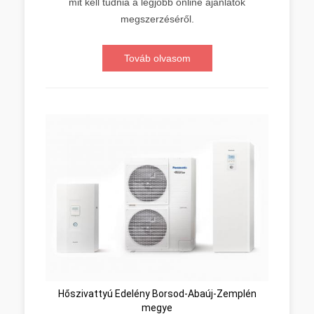
mit kell tudnia a legjobb online ajánlatok
megszerzéséről.
Továb olvasom
Hőszivattyú Edelény Borsod-Abaúj-Zemplén
megye