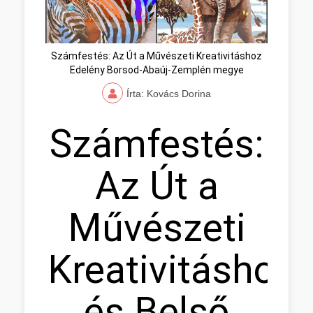
Számfestés: Az Út a Művészeti Kreativitáshoz
Edelény Borsod-Abaúj-Zemplén megye
Írta: Kovács Dorina
Számfestés:
Az Út a
Művészeti
Kreativitáshoz
és Belső