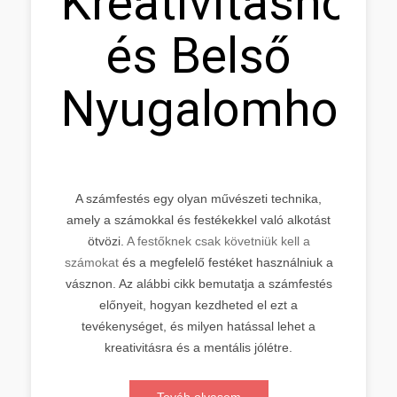
Kreativitáshoz
és Belső
Nyugalomhoz
A számfestés egy olyan művészeti technika,
amely a számokkal és festékekkel való alkotást
ötvözi.
A festőknek csak követniük kell a
számokat
és a megfelelő festéket használniuk a
vásznon. Az alábbi cikk bemutatja a számfestés
előnyeit, hogyan kezdheted el ezt a
tevékenységet, és milyen hatással lehet a
kreativitásra és a mentális jólétre.