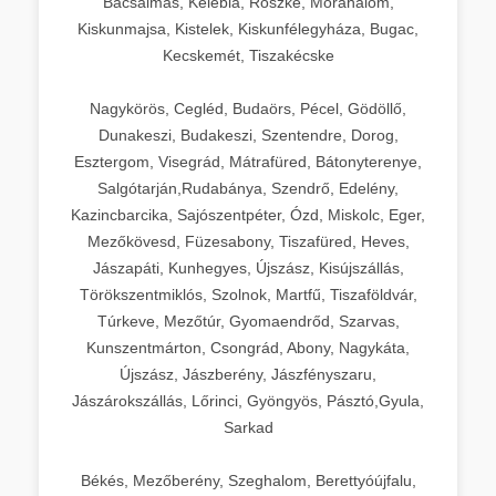
Bácsalmás, Kelebia, Röszke, Mórahalom,
Kiskunmajsa, Kistelek, Kiskunfélegyháza, Bugac,
Kecskemét, Tiszakécske
Nagykörös, Cegléd, Budaörs, Pécel, Gödöllő,
Dunakeszi, Budakeszi, Szentendre, Dorog,
Esztergom, Visegrád, Mátrafüred, Bátonyterenye,
Salgótarján,Rudabánya, Szendrő, Edelény,
Kazincbarcika, Sajószentpéter, Ózd, Miskolc, Eger,
Mezőkövesd, Füzesabony, Tiszafüred, Heves,
Jászapáti, Kunhegyes, Újszász, Kisújszállás,
Törökszentmiklós, Szolnok, Martfű, Tiszaföldvár,
Túrkeve, Mezőtúr, Gyomaendrőd, Szarvas,
Kunszentmárton, Csongrád, Abony, Nagykáta,
Újszász, Jászberény, Jászfényszaru,
Jászárokszállás, Lőrinci, Gyöngyös, Pásztó,Gyula,
Sarkad
Békés, Mezőberény, Szeghalom, Berettyóújfalu,