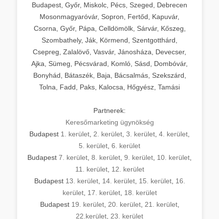
Budapest, Győr, Miskolc, Pécs, Szeged, Debrecen
Mosonmagyaróvár, Sopron, Fertőd, Kapuvár,
Csorna, Győr, Pápa, Celldömölk, Sárvár, Kőszeg,
Szombathely, Ják, Körmend, Szentgotthárd,
Csepreg, Zalalövő, Vasvár, Jánosháza, Devecser,
Ajka, Sümeg, Pécsvárad, Komló, Sásd, Dombóvár,
Bonyhád, Bátaszék, Baja, Bácsalmás, Szekszárd,
Tolna, Fadd, Paks, Kalocsa, Hőgyész, Tamási
Partnerek:
Keresőmarketing ügynökség
Budapest
1. kerület
,
2. kerület
,
3. kerület
,
4. kerület
,
5. kerület
,
6. kerület
Budapest
7. kerület
,
8. kerület
,
9. kerület
,
10. kerület
,
11. kerület
,
12. kerület
Budapest
13. kerület
,
14. kerület
,
15. kerület
,
16.
kerület
,
17. kerület
,
18. kerület
Budapest
19. kerület
,
20. kerület
,
21. kerület
,
22.kerület
,
23. kerület