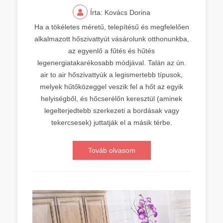
Írta: Kovács Dorina
Ha a tökéletes méretű, telepítésű és megfelelően
alkalmazott hőszivattyút vásárolunk otthonunkba,
az egyenlő a fűtés és hűtés
legenergiatakarékosabb módjával. Talán az ún.
air to air hőszivattyúk a legismertebb típusok,
melyek hűtőközeggel veszik fel a hőt az egyik
helyiségből, és hőcserélőn keresztül (aminek
legelterjedtebb szerkezeti a bordásak vagy
tekercsesek) juttatják el a másik térbe.
Továb olvasom