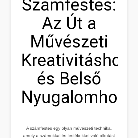
Számfestés:
Az Út a
Művészeti
Kreativitáshoz
és Belső
Nyugalomhoz
A számfestés egy olyan művészeti technika,
amely a számokkal és festékekkel való alkotást