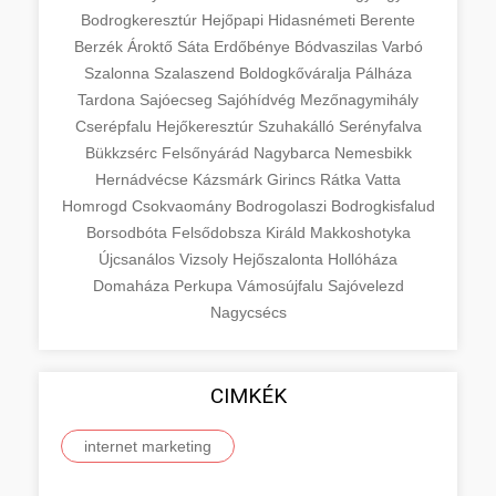
Bodrogkeresztúr
Hejőpapi
Hidasnémeti
Berente
Berzék
Ároktő
Sáta
Erdőbénye
Bódvaszilas
Varbó
Szalonna
Szalaszend
Boldogkőváralja
Pálháza
Tardona
Sajóecseg
Sajóhídvég
Mezőnagymihály
Cserépfalu
Hejőkeresztúr
Szuhakálló
Serényfalva
Bükkzsérc
Felsőnyárád
Nagybarca
Nemesbikk
Hernádvécse
Kázsmárk
Girincs
Rátka
Vatta
Homrogd
Csokvaomány
Bodrogolaszi
Bodrogkisfalud
Borsodbóta
Felsődobsza
Királd
Makkoshotyka
Újcsanálos
Vizsoly
Hejőszalonta
Hollóháza
Domaháza
Perkupa
Vámosújfalu
Sajóvelezd
Nagycsécs
CIMKÉK
internet marketing