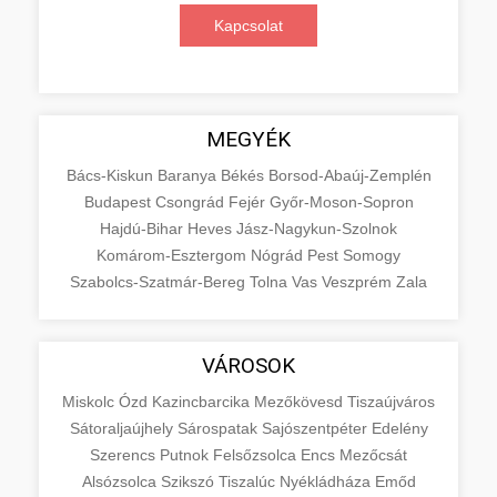
Kapcsolat
MEGYÉK
Bács-Kiskun
Baranya
Békés
Borsod-Abaúj-Zemplén
Budapest
Csongrád
Fejér
Győr-Moson-Sopron
Hajdú-Bihar
Heves
Jász-Nagykun-Szolnok
Komárom-Esztergom
Nógrád
Pest
Somogy
Szabolcs-Szatmár-Bereg
Tolna
Vas
Veszprém
Zala
VÁROSOK
Miskolc
Ózd
Kazincbarcika
Mezőkövesd
Tiszaújváros
Sátoraljaújhely
Sárospatak
Sajószentpéter
Edelény
Szerencs
Putnok
Felsőzsolca
Encs
Mezőcsát
Alsózsolca
Szikszó
Tiszalúc
Nyékládháza
Emőd