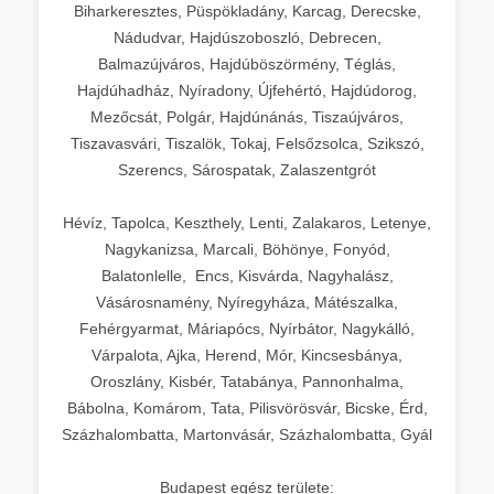
Biharkeresztes, Püspökladány, Karcag, Derecske,
Nádudvar, Hajdúszoboszló, Debrecen,
Balmazújváros, Hajdúböszörmény, Téglás,
Hajdúhadház, Nyíradony, Újfehértó, Hajdúdorog,
Mezőcsát, Polgár, Hajdúnánás, Tiszaújváros,
Tiszavasvári, Tiszalök, Tokaj, Felsőzsolca, Szikszó,
Szerencs, Sárospatak, Zalaszentgrót
Hévíz, Tapolca, Keszthely, Lenti, Zalakaros, Letenye,
Nagykanizsa, Marcali, Böhönye, Fonyód,
Balatonlelle, Encs, Kisvárda, Nagyhalász,
Vásárosnamény, Nyíregyháza, Mátészalka,
Fehérgyarmat, Máriapócs, Nyírbátor, Nagykálló,
Várpalota, Ajka, Herend, Mór, Kincsesbánya,
Oroszlány, Kisbér, Tatabánya, Pannonhalma,
Bábolna, Komárom, Tata, Pilisvörösvár, Bicske, Érd,
Százhalombatta, Martonvásár, Százhalombatta, Gyál
Budapest egész területe: