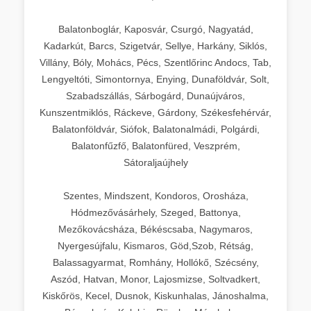
Balatonboglár, Kaposvár, Csurgó, Nagyatád,
Kadarkút, Barcs, Szigetvár, Sellye, Harkány, Siklós,
Villány, Bóly, Mohács, Pécs, Szentlőrinc Andocs, Tab,
Lengyeltóti, Simontornya, Enying, Dunaföldvár, Solt,
Szabadszállás, Sárbogárd, Dunaújváros,
Kunszentmiklós, Ráckeve, Gárdony, Székesfehérvár,
Balatonföldvár, Siófok, Balatonalmádi, Polgárdi,
Balatonfűzfő, Balatonfüred, Veszprém,
Sátoraljaújhely
Szentes, Mindszent, Kondoros, Orosháza,
Hódmezővásárhely, Szeged, Battonya,
Mezőkovácsháza, Békéscsaba, Nagymaros,
Nyergesújfalu, Kismaros, Göd,Szob, Rétság,
Balassagyarmat, Romhány, Hollókő, Szécsény,
Aszód, Hatvan, Monor, Lajosmizse, Soltvadkert,
Kiskőrös, Kecel, Dusnok, Kiskunhalas, Jánoshalma,