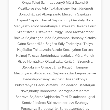
Onga
Tokaj
Szirmabesenyő
Mályi
Szendrő
Mezőkeresztes
Arló
Taktaharkány
Hernádnémeti
Borsodnádasd
Abaújszántó
Múcsony
Sajókaza
Cigánd
Sajólád
Tarcal
Sajóbábony
Gesztely
Bőcs
Megyaszó
Arnót
Rudabánya
Tiszakeszi
Bekecs
Forró
Szentistván
Tiszakarád
Prügy
Ónod
Mezőzombor
Boldva
Sajószöged
Mád
Sajóvámos
Harsány
Kistokaj
Gönc
Szendrőlád
Bogács
Sály
Farkaslyuk
Tállya
Hejőbába
Taktaszada
Aszaló
Kesznyéten
Karcsa
Halmaj
Tolcsva
Járdánháza
Izsófalva
Méra
Monok
Ricse
Hernádkak
Olaszliszka
Kurityán
Szomolya
Bükkábrány
Ormosbánya
Kisgyőr
Hangony
Mezőnyárád
Alsóvadász
Sajókeresztúr
Legyesbénye
Dédestapolcsány
Sajópetri
Tiszapalkonya
Bükkaranyos
Pácin
Vilmány
Tibolddaróc
Tiszatarján
Novajidrány
Bánhorváti
Bodroghalom
Köröm
Bánréve
Sajóörös
Vajdácska
Tard
Taktakenéz
Igrici
Kenézlő
Ináncs
Bükkszentkereszt
Szuhogy
Parasznya
Borsodszirák
Borsodszentgyörgy