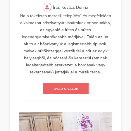
Írta: Kovács Dorina
Ha a tökéletes méretű, telepítésű és megfelelően
alkalmazott hőszivattyút vásárolunk otthonunkba,
az egyenlő a fűtés és hűtés
legenergiatakarékosabb módjával. Talán az ún.
air to air hőszivattyúk a legismertebb típusok,
melyek hűtőközeggel veszik fel a hőt az egyik
helyiségből, és hőcserélőn keresztül (aminek
legelterjedtebb szerkezeti a bordásak vagy
tekercsesek) juttatják el a másik térbe.
Továb olvasom