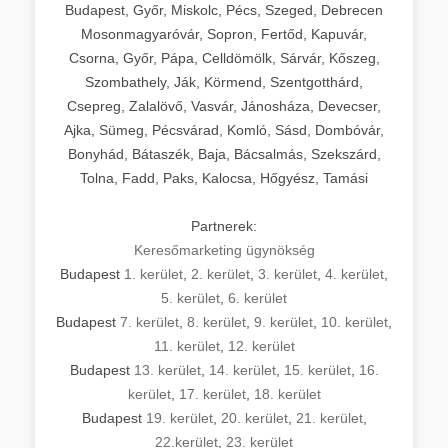
Budapest, Győr, Miskolc, Pécs, Szeged, Debrecen
Mosonmagyaróvár, Sopron, Fertőd, Kapuvár,
Csorna, Győr, Pápa, Celldömölk, Sárvár, Kőszeg,
Szombathely, Ják, Körmend, Szentgotthárd,
Csepreg, Zalalövő, Vasvár, Jánosháza, Devecser,
Ajka, Sümeg, Pécsvárad, Komló, Sásd, Dombóvár,
Bonyhád, Bátaszék, Baja, Bácsalmás, Szekszárd,
Tolna, Fadd, Paks, Kalocsa, Hőgyész, Tamási
Partnerek:
Keresőmarketing ügynökség
Budapest
1. kerület
,
2. kerület
,
3. kerület
,
4. kerület
,
5. kerület
,
6. kerület
Budapest
7. kerület
,
8. kerület
,
9. kerület
,
10. kerület
,
11. kerület
,
12. kerület
Budapest
13. kerület
,
14. kerület
,
15. kerület
,
16.
kerület
,
17. kerület
,
18. kerület
Budapest
19. kerület
,
20. kerület
,
21. kerület
,
22.kerület
,
23. kerület