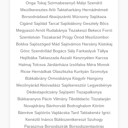
Onga
Tokaj
Szirmabesenyő
Mályi
Szendrő
Mezőkeresztes
Arló
Taktaharkány
Hernádnémeti
Borsodnádasd
Abaújszántó
Múcsony
Sajókaza
Cigánd
Sajólád
Tarcal
Sajóbábony
Gesztely
Bőcs
Megyaszó
Arnót
Rudabánya
Tiszakeszi
Bekecs
Forró
Szentistván
Tiszakarád
Prügy
Ónod
Mezőzombor
Boldva
Sajószöged
Mád
Sajóvámos
Harsány
Kistokaj
Gönc
Szendrőlád
Bogács
Sály
Farkaslyuk
Tállya
Hejőbába
Taktaszada
Aszaló
Kesznyéten
Karcsa
Halmaj
Tolcsva
Járdánháza
Izsófalva
Méra
Monok
Ricse
Hernádkak
Olaszliszka
Kurityán
Szomolya
Bükkábrány
Ormosbánya
Kisgyőr
Hangony
Mezőnyárád
Alsóvadász
Sajókeresztúr
Legyesbénye
Dédestapolcsány
Sajópetri
Tiszapalkonya
Bükkaranyos
Pácin
Vilmány
Tibolddaróc
Tiszatarján
Novajidrány
Bánhorváti
Bodroghalom
Köröm
Bánréve
Sajóörös
Vajdácska
Tard
Taktakenéz
Igrici
Kenézlő
Ináncs
Bükkszentkereszt
Szuhogy
Parasznya
Borsodszirák
Borsodszentgyörgy