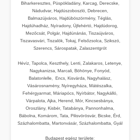
Biharkeresztes, Püspökladány, Karcag, Derecske,
Nádudvar, Hajdúszoboszló, Debrecen,
Balmazújváros, Hajdúböszörmény, Téglás,
Hajdúhadház, Nyíradony, Újfehértó, Hajdúdorog,
Mezőcsát, Polgár, Hajdúnánás, Tiszaújváros,
Tiszavasvári, Tiszalök, Tokaj, Felsőzsolca, Szikszó,
Szerencs, Sárospatak, Zalaszentgrót
Hévíz, Tapolca, Keszthely, Lenti, Zalakaros, Letenye,
Nagykanizsa, Marcali, Böhönye, Fonyód,
Balatonlelle, Encs, Kisvárda, Nagyhalász,
Vásárosnamény, Nyíregyháza, Mátészalka,
Fehérgyarmat, Máriapócs, Nyírbátor, Nagykálló,
Várpalota, Ajka, Herend, Mór, Kincsesbánya,
Oroszlány, Kisbér, Tatabánya, Pannonhalma,
Bábolna, Komárom, Tata, Pilisvörösvár, Bicske, Érd,
Százhalombatta, Martonvásár, Százhalombatta, Gyál
Budapest egész területe: