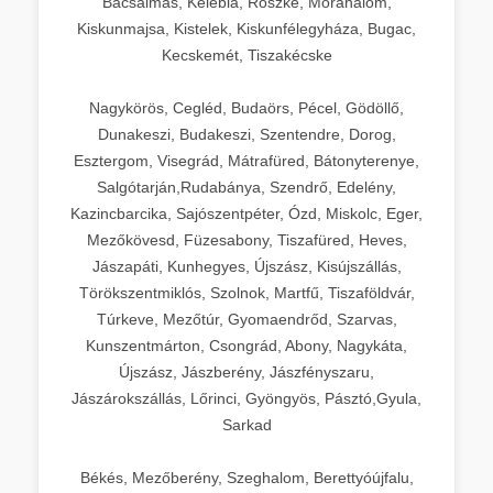
Bácsalmás, Kelebia, Röszke, Mórahalom,
Kiskunmajsa, Kistelek, Kiskunfélegyháza, Bugac,
Kecskemét, Tiszakécske
Nagykörös, Cegléd, Budaörs, Pécel, Gödöllő,
Dunakeszi, Budakeszi, Szentendre, Dorog,
Esztergom, Visegrád, Mátrafüred, Bátonyterenye,
Salgótarján,Rudabánya, Szendrő, Edelény,
Kazincbarcika, Sajószentpéter, Ózd, Miskolc, Eger,
Mezőkövesd, Füzesabony, Tiszafüred, Heves,
Jászapáti, Kunhegyes, Újszász, Kisújszállás,
Törökszentmiklós, Szolnok, Martfű, Tiszaföldvár,
Túrkeve, Mezőtúr, Gyomaendrőd, Szarvas,
Kunszentmárton, Csongrád, Abony, Nagykáta,
Újszász, Jászberény, Jászfényszaru,
Jászárokszállás, Lőrinci, Gyöngyös, Pásztó,Gyula,
Sarkad
Békés, Mezőberény, Szeghalom, Berettyóújfalu,