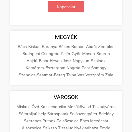
Kapcsolat
MEGYÉK
Bács-Kiskun
Baranya
Békés
Borsod-Abaúj-Zemplén
Budapest
Csongrád
Fejér
Győr-Moson-Sopron
Hajdú-Bihar
Heves
Jász-Nagykun-Szolnok
Komárom-Esztergom
Nógrád
Pest
Somogy
Szabolcs-Szatmár-Bereg
Tolna
Vas
Veszprém
Zala
VÁROSOK
Miskolc
Ózd
Kazincbarcika
Mezőkövesd
Tiszaújváros
Sátoraljaújhely
Sárospatak
Sajószentpéter
Edelény
Szerencs
Putnok
Felsőzsolca
Encs
Mezőcsát
Alsózsolca
Szikszó
Tiszalúc
Nyékládháza
Emőd