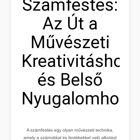
Számfestés:
Az Út a
Művészeti
Kreativitáshoz
és Belső
Nyugalomhoz
A számfestés egy olyan művészeti technika,
amely a számokkal és festékekkel való alkotást