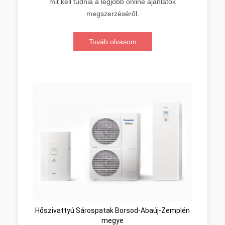
mit kell tudnia a legjobb online ajánlatok
megszerzéséről.
Továb olvasom
Hőszivattyú Sárospatak Borsod-Abaúj-Zemplén
megye