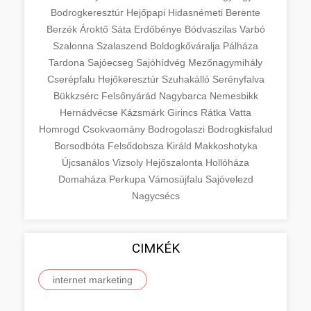
Bodrogkeresztúr
Hejőpapi
Hidasnémeti
Berente
Berzék
Ároktő
Sáta
Erdőbénye
Bódvaszilas
Varbó
Szalonna
Szalaszend
Boldogkőváralja
Pálháza
Tardona
Sajóecseg
Sajóhídvég
Mezőnagymihály
Cserépfalu
Hejőkeresztúr
Szuhakálló
Serényfalva
Bükkzsérc
Felsőnyárád
Nagybarca
Nemesbikk
Hernádvécse
Kázsmárk
Girincs
Rátka
Vatta
Homrogd
Csokvaomány
Bodrogolaszi
Bodrogkisfalud
Borsodbóta
Felsődobsza
Királd
Makkoshotyka
Újcsanálos
Vizsoly
Hejőszalonta
Hollóháza
Domaháza
Perkupa
Vámosújfalu
Sajóvelezd
Nagycsécs
CIMKÉK
internet marketing