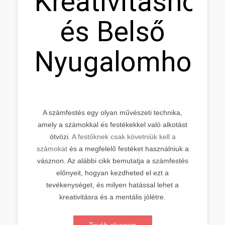
Kreativitáshoz
és Belső
Nyugalomhoz
A számfestés egy olyan művészeti technika,
amely a számokkal és festékekkel való alkotást
ötvözi.
A festőknek csak követniük kell a
számokat
és a megfelelő festéket használniuk a
vásznon. Az alábbi cikk bemutatja a számfestés
előnyeit, hogyan kezdheted el ezt a
tevékenységet, és milyen hatással lehet a
kreativitásra és a mentális jólétre.