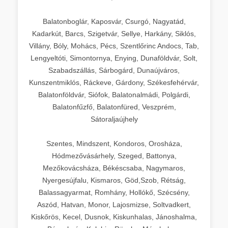
Balatonboglár, Kaposvár, Csurgó, Nagyatád,
Kadarkút, Barcs, Szigetvár, Sellye, Harkány, Siklós,
Villány, Bóly, Mohács, Pécs, Szentlőrinc Andocs, Tab,
Lengyeltóti, Simontornya, Enying, Dunaföldvár, Solt,
Szabadszállás, Sárbogárd, Dunaújváros,
Kunszentmiklós, Ráckeve, Gárdony, Székesfehérvár,
Balatonföldvár, Siófok, Balatonalmádi, Polgárdi,
Balatonfűzfő, Balatonfüred, Veszprém,
Sátoraljaújhely
Szentes, Mindszent, Kondoros, Orosháza,
Hódmezővásárhely, Szeged, Battonya,
Mezőkovácsháza, Békéscsaba, Nagymaros,
Nyergesújfalu, Kismaros, Göd,Szob, Rétság,
Balassagyarmat, Romhány, Hollókő, Szécsény,
Aszód, Hatvan, Monor, Lajosmizse, Soltvadkert,
Kiskőrös, Kecel, Dusnok, Kiskunhalas, Jánoshalma,