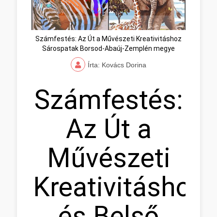
Számfestés: Az Út a Művészeti Kreativitáshoz
Sárospatak Borsod-Abaúj-Zemplén megye
Írta: Kovács Dorina
Számfestés:
Az Út a
Művészeti
Kreativitáshoz
és Belső