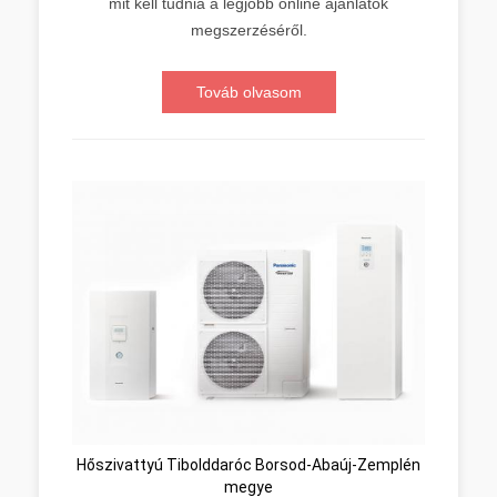
mit kell tudnia a legjobb online ajánlatok
megszerzéséről.
Továb olvasom
Hőszivattyú Tibolddaróc Borsod-Abaúj-Zemplén
megye