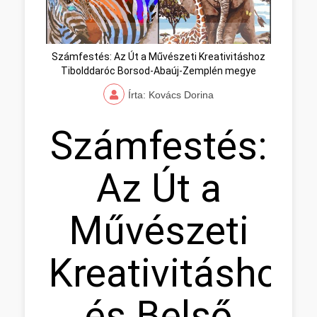
Számfestés: Az Út a Művészeti Kreativitáshoz
Tibolddaróc Borsod-Abaúj-Zemplén megye
Írta: Kovács Dorina
Számfestés:
Az Út a
Művészeti
Kreativitáshoz
és Belső