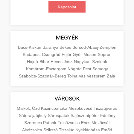
Kapcsolat
MEGYÉK
Bács-Kiskun
Baranya
Békés
Borsod-Abaúj-Zemplén
Budapest
Csongrád
Fejér
Győr-Moson-Sopron
Hajdú-Bihar
Heves
Jász-Nagykun-Szolnok
Komárom-Esztergom
Nógrád
Pest
Somogy
Szabolcs-Szatmár-Bereg
Tolna
Vas
Veszprém
Zala
VÁROSOK
Miskolc
Ózd
Kazincbarcika
Mezőkövesd
Tiszaújváros
Sátoraljaújhely
Sárospatak
Sajószentpéter
Edelény
Szerencs
Putnok
Felsőzsolca
Encs
Mezőcsát
Alsózsolca
Szikszó
Tiszalúc
Nyékládháza
Emőd