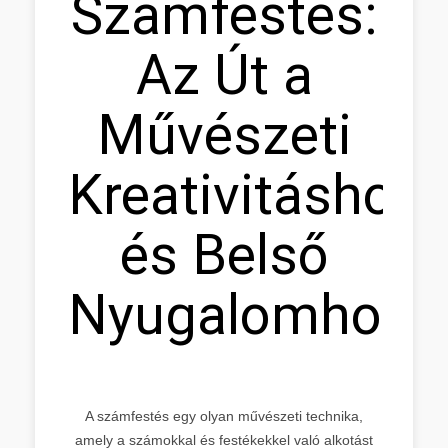
Számfestés:
Az Út a
Művészeti
Kreativitáshoz
és Belső
Nyugalomhoz
A számfestés egy olyan művészeti technika,
amely a számokkal és festékekkel való alkotást