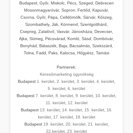
Budapest, Győr, Miskolc, Pécs, Szeged, Debrecen
Mosonmagyaróvár, Sopron, Fertőd, Kapuvár,
Csorna, Győr, Pápa, Celldömölk, Sárvár, Kőszeg,
Szombathely, Ják, Körmend, Szentgotthárd,
Csepreg, Zalalövő, Vasvár, Jánosháza, Devecser,
Ajka, Sümeg, Pécsvárad, Komló, Sásd, Dombóvár,
Bonyhád, Bátaszék, Baja, Bácsalmás, Szekszárd,
Tolna, Fadd, Paks, Kalocsa, Hőgyész, Tamási
Partnerek:
Keresőmarketing ügynökség
Budapest
1. kerület
,
2. kerület
,
3. kerület
,
4. kerület
,
5. kerület
,
6. kerület
Budapest
7. kerület
,
8. kerület
,
9. kerület
,
10. kerület
,
11. kerület
,
12. kerület
Budapest
13. kerület
,
14. kerület
,
15. kerület
,
16.
kerület
,
17. kerület
,
18. kerület
Budapest
19. kerület
,
20. kerület
,
21. kerület
,
22.kerület
,
23. kerület