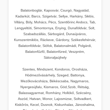
Balatonboglár, Kaposvár, Csurgó, Nagyatád,
Kadarkút, Barcs, Szigetvár, Sellye, Harkány, Siklós,
Villány, Bóly, Mohács, Pécs, Szentlőrinc Andocs, Tab,
Lengyeltóti, Simontornya, Enying, Dunaföldvár, Solt,
Szabadszállás, Sárbogárd, Dunaújváros,
Kunszentmiklós, Ráckeve, Gárdony, Székesfehérvár,
Balatonföldvár, Siófok, Balatonalmádi, Polgárdi,
Balatonfűzfő, Balatonfüred, Veszprém,
Sátoraljaújhely
Szentes, Mindszent, Kondoros, Orosháza,
Hódmezővásárhely, Szeged, Battonya,
Mezőkovácsháza, Békéscsaba, Nagymaros,
Nyergesújfalu, Kismaros, Göd,Szob, Rétság,
Balassagyarmat, Romhány, Hollókő, Szécsény,
Aszód, Hatvan, Monor, Lajosmizse, Soltvadkert,
Kiskőrös, Kecel, Dusnok, Kiskunhalas, Jánoshalma,