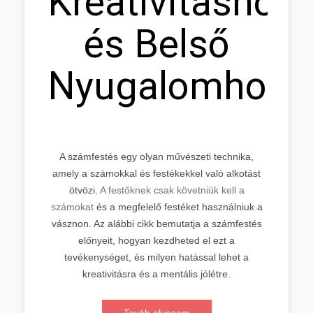
Kreativitáshoz
és Belső
Nyugalomhoz
A számfestés egy olyan művészeti technika,
amely a számokkal és festékekkel való alkotást
ötvözi.
A festőknek csak követniük kell a
számokat
és a megfelelő festéket használniuk a
vásznon. Az alábbi cikk bemutatja a számfestés
előnyeit, hogyan kezdheted el ezt a
tevékenységet, és milyen hatással lehet a
kreativitásra és a mentális jólétre.