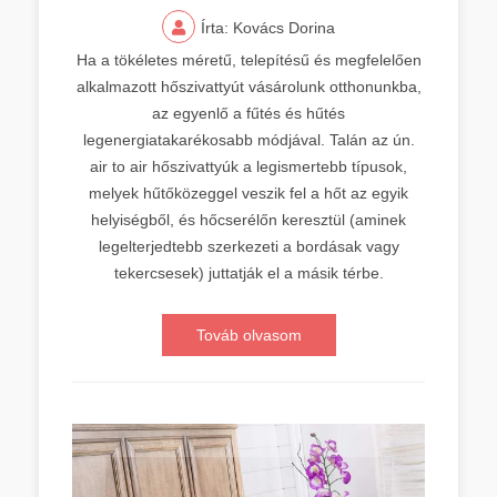
Írta: Kovács Dorina
Ha a tökéletes méretű, telepítésű és megfelelően
alkalmazott hőszivattyút vásárolunk otthonunkba,
az egyenlő a fűtés és hűtés
legenergiatakarékosabb módjával. Talán az ún.
air to air hőszivattyúk a legismertebb típusok,
melyek hűtőközeggel veszik fel a hőt az egyik
helyiségből, és hőcserélőn keresztül (aminek
legelterjedtebb szerkezeti a bordásak vagy
tekercsesek) juttatják el a másik térbe.
Továb olvasom