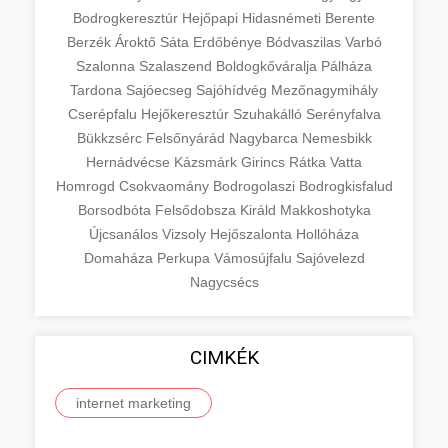
Bodrogkeresztúr
Hejőpapi
Hidasnémeti
Berente
Berzék
Ároktő
Sáta
Erdőbénye
Bódvaszilas
Varbó
Szalonna
Szalaszend
Boldogkőváralja
Pálháza
Tardona
Sajóecseg
Sajóhídvég
Mezőnagymihály
Cserépfalu
Hejőkeresztúr
Szuhakálló
Serényfalva
Bükkzsérc
Felsőnyárád
Nagybarca
Nemesbikk
Hernádvécse
Kázsmárk
Girincs
Rátka
Vatta
Homrogd
Csokvaomány
Bodrogolaszi
Bodrogkisfalud
Borsodbóta
Felsődobsza
Királd
Makkoshotyka
Újcsanálos
Vizsoly
Hejőszalonta
Hollóháza
Domaháza
Perkupa
Vámosújfalu
Sajóvelezd
Nagycsécs
CIMKÉK
internet marketing