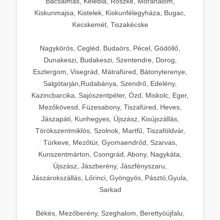
Bácsalmás, Kelebia, Röszke, Mórahalom,
Kiskunmajsa, Kistelek, Kiskunfélegyháza, Bugac,
Kecskemét, Tiszakécske
Nagykörös, Cegléd, Budaörs, Pécel, Gödöllő,
Dunakeszi, Budakeszi, Szentendre, Dorog,
Esztergom, Visegrád, Mátrafüred, Bátonyterenye,
Salgótarján,Rudabánya, Szendrő, Edelény,
Kazincbarcika, Sajószentpéter, Ózd, Miskolc, Eger,
Mezőkövesd, Füzesabony, Tiszafüred, Heves,
Jászapáti, Kunhegyes, Újszász, Kisújszállás,
Törökszentmiklós, Szolnok, Martfű, Tiszaföldvár,
Túrkeve, Mezőtúr, Gyomaendrőd, Szarvas,
Kunszentmárton, Csongrád, Abony, Nagykáta,
Újszász, Jászberény, Jászfényszaru,
Jászárokszállás, Lőrinci, Gyöngyös, Pásztó,Gyula,
Sarkad
Békés, Mezőberény, Szeghalom, Berettyóújfalu,