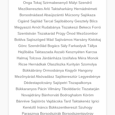
Onga
Tokaj
Szirmabesenyő
Mályi
Szendrő
Mezőkeresztes
Arló
Taktaharkány
Hernádnémeti
Borsodnádasd
Abaújszántó
Múcsony
Sajókaza
Cigánd
Sajólád
Tarcal
Sajóbábony
Gesztely
Bőcs
Megyaszó
Arnót
Rudabánya
Tiszakeszi
Bekecs
Forró
Szentistván
Tiszakarád
Prügy
Ónod
Mezőzombor
Boldva
Sajószöged
Mád
Sajóvámos
Harsány
Kistokaj
Gönc
Szendrőlád
Bogács
Sály
Farkaslyuk
Tállya
Hejőbába
Taktaszada
Aszaló
Kesznyéten
Karcsa
Halmaj
Tolcsva
Járdánháza
Izsófalva
Méra
Monok
Ricse
Hernádkak
Olaszliszka
Kurityán
Szomolya
Bükkábrány
Ormosbánya
Kisgyőr
Hangony
Mezőnyárád
Alsóvadász
Sajókeresztúr
Legyesbénye
Dédestapolcsány
Sajópetri
Tiszapalkonya
Bükkaranyos
Pácin
Vilmány
Tibolddaróc
Tiszatarján
Novajidrány
Bánhorváti
Bodroghalom
Köröm
Bánréve
Sajóörös
Vajdácska
Tard
Taktakenéz
Igrici
Kenézlő
Ináncs
Bükkszentkereszt
Szuhogy
Parasznya
Borsodszirák
Borsodszentgyörgy