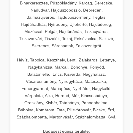
Biharkeresztes, Püspökladány, Karcag, Derecske,
Nádudvar, Hajdúszoboszló, Debrecen,
Balmazújváros, Hajdúböszörmény, Téglás,
Hajdúhadház, Nyíradony, Újfehértó, Hajdúdorog,
Mezőcsát, Polgár, Hajdúnánás, Tiszaújváros,
Tiszavasvári, Tiszalök, Tokaj, Felsőzsolca, Szikszó,
Szerencs, Sárospatak, Zalaszentgrót
Hévíz, Tapolca, Keszthely, Lenti, Zalakaros, Letenye,
Nagykanizsa, Marcali, Böhönye, Fonyód,
Balatonlelle, Encs, Kisvárda, Nagyhalász,
Vásárosnamény, Nyíregyháza, Mátészalka,
Fehérgyarmat, Máriapócs, Nyírbátor, Nagykálló,
Várpalota, Ajka, Herend, Mór, Kincsesbánya,
Oroszlány, Kisbér, Tatabánya, Pannonhalma,
Bábolna, Komárom, Tata, Pilisvörösvár, Bicske, Érd,
Százhalombatta, Martonvásár, Százhalombatta, Gyál
Budapest egész területe: