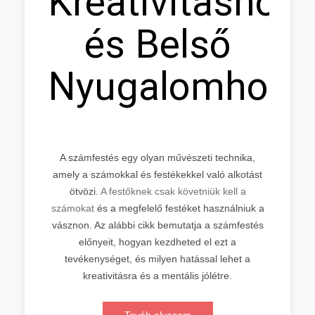
Kreativitáshoz
és Belső
Nyugalomhoz
A számfestés egy olyan művészeti technika,
amely a számokkal és festékekkel való alkotást
ötvözi.
A festőknek csak követniük kell a
számokat
és a megfelelő festéket használniuk a
vásznon. Az alábbi cikk bemutatja a számfestés
előnyeit, hogyan kezdheted el ezt a
tevékenységet, és milyen hatással lehet a
kreativitásra és a mentális jólétre.