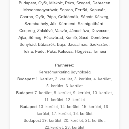
Budapest, Győr, Miskolc, Pécs, Szeged, Debrecen
Mosonmagyaróvár, Sopron, Fertőd, Kapuvár,
Csorna, Győr, Pápa, Celldömölk, Sárvár, Kőszeg,
Szombathely, Ják, Körmend, Szentgotthárd,
Csepreg, Zalalövő, Vasvár, Jánosháza, Devecser,
Ajka, Sümeg, Pécsvárad, Komló, Sásd, Dombóvár,
Bonyhád, Bátaszék, Baja, Bácsalmás, Szekszárd,
Tolna, Fadd, Paks, Kalocsa, Hőgyész, Tamási
Partnerek:
Keresőmarketing ügynökség
Budapest
1. kerület
,
2. kerület
,
3. kerület
,
4. kerület
,
5. kerület
,
6. kerület
Budapest
7. kerület
,
8. kerület
,
9. kerület
,
10. kerület
,
11. kerület
,
12. kerület
Budapest
13. kerület
,
14. kerület
,
15. kerület
,
16.
kerület
,
17. kerület
,
18. kerület
Budapest
19. kerület
,
20. kerület
,
21. kerület
,
22.kerület
,
23. kerület