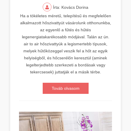
Írta: Kovács Dorina
Ha a tökéletes méretű, telepítésű és megfelelően
alkalmazott hőszivattyút vásárolunk otthonunkba,
az egyenlő a fűtés és hűtés
legenergiatakarékosabb módjával. Talán az ún.
air to air hőszivattyúk a legismertebb típusok,
melyek hűtőközeggel veszik fel a hőt az egyik
helyiségből, és hőcserélőn keresztül (aminek
legelterjedtebb szerkezeti a bordásak vagy
tekercsesek) juttatják el a másik térbe.
Továb olvasom