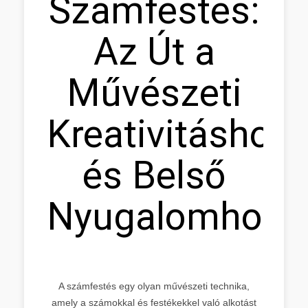
Számfestés:
Az Út a
Művészeti
Kreativitáshoz
és Belső
Nyugalomhoz
A számfestés egy olyan művészeti technika,
amely a számokkal és festékekkel való alkotást