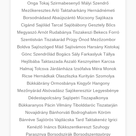
Onga
Tokaj
Szirmabesenyő
Mályi
Szendrő
Mezőkeresztes
Arló
Taktaharkány
Hernádnémeti
Borsodnádasd
Abaújszántó
Múcsony
Sajókaza
Cigánd
Sajólád
Tarcal
Sajóbábony
Gesztely
Bőcs
Megyaszó
Arnót
Rudabánya
Tiszakeszi
Bekecs
Forró
Szentistván
Tiszakarád
Prügy
Ónod
Mezőzombor
Boldva
Sajószöged
Mád
Sajóvámos
Harsány
Kistokaj
Gönc
Szendrőlád
Bogács
Sály
Farkaslyuk
Tállya
Hejőbába
Taktaszada
Aszaló
Kesznyéten
Karcsa
Halmaj
Tolcsva
Járdánháza
Izsófalva
Méra
Monok
Ricse
Hernádkak
Olaszliszka
Kurityán
Szomolya
Bükkábrány
Ormosbánya
Kisgyőr
Hangony
Mezőnyárád
Alsóvadász
Sajókeresztúr
Legyesbénye
Dédestapolcsány
Sajópetri
Tiszapalkonya
Bükkaranyos
Pácin
Vilmány
Tibolddaróc
Tiszatarján
Novajidrány
Bánhorváti
Bodroghalom
Köröm
Bánréve
Sajóörös
Vajdácska
Tard
Taktakenéz
Igrici
Kenézlő
Ináncs
Bükkszentkereszt
Szuhogy
Parasznya
Borsodszirák
Borsodszentgyörgy