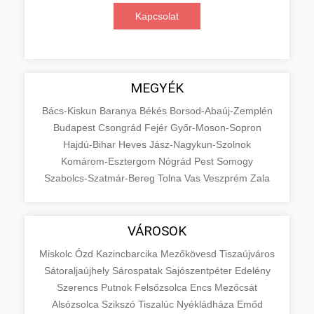
Kapcsolat
MEGYÉK
Bács-Kiskun
Baranya
Békés
Borsod-Abaúj-Zemplén
Budapest
Csongrád
Fejér
Győr-Moson-Sopron
Hajdú-Bihar
Heves
Jász-Nagykun-Szolnok
Komárom-Esztergom
Nógrád
Pest
Somogy
Szabolcs-Szatmár-Bereg
Tolna
Vas
Veszprém
Zala
VÁROSOK
Miskolc
Ózd
Kazincbarcika
Mezőkövesd
Tiszaújváros
Sátoraljaújhely
Sárospatak
Sajószentpéter
Edelény
Szerencs
Putnok
Felsőzsolca
Encs
Mezőcsát
Alsózsolca
Szikszó
Tiszalúc
Nyékládháza
Emőd