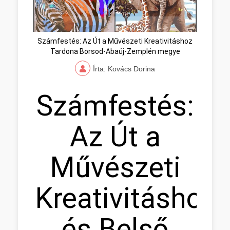
Számfestés: Az Út a Művészeti Kreativitáshoz
Tardona Borsod-Abaúj-Zemplén megye
Írta: Kovács Dorina
Számfestés:
Az Út a
Művészeti
Kreativitáshoz
és Belső