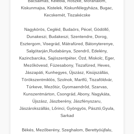
Bácsalmás, Kelebia, Röszke, Mórahalom,
Kiskunmajsa, Kistelek, Kiskunfélegyháza, Bugac,
Kecskemét, Tiszakécske
Nagykörös, Cegléd, Budaörs, Pécel, Gödöllő,
Dunakeszi, Budakeszi, Szentendre, Dorog,
Esztergom, Visegrád, Mátrafüred, Bátonyterenye,
Salgótarján,Rudabánya, Szendrő, Edelény,
Kazincbarcika, Sajószentpéter, Ózd, Miskolc, Eger,
Mezőkövesd, Füzesabony, Tiszafüred, Heves,
Jászapáti, Kunhegyes, Újszász, Kisújszállás,
Törökszentmiklós, Szolnok, Martfű, Tiszaföldvár,
Túrkeve, Mezőtúr, Gyomaendrőd, Szarvas,
Kunszentmárton, Csongrád, Abony, Nagykáta,
Újszász, Jászberény, Jászfényszaru,
Jászárokszállás, Lőrinci, Gyöngyös, Pásztó,Gyula,
Sarkad
Békés, Mezőberény, Szeghalom, Berettyóújfalu,