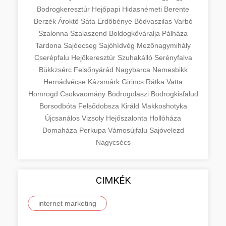
Bodrogkeresztúr
Hejőpapi
Hidasnémeti
Berente
Berzék
Ároktő
Sáta
Erdőbénye
Bódvaszilas
Varbó
Szalonna
Szalaszend
Boldogkőváralja
Pálháza
Tardona
Sajóecseg
Sajóhídvég
Mezőnagymihály
Cserépfalu
Hejőkeresztúr
Szuhakálló
Serényfalva
Bükkzsérc
Felsőnyárád
Nagybarca
Nemesbikk
Hernádvécse
Kázsmárk
Girincs
Rátka
Vatta
Homrogd
Csokvaomány
Bodrogolaszi
Bodrogkisfalud
Borsodbóta
Felsődobsza
Királd
Makkoshotyka
Újcsanálos
Vizsoly
Hejőszalonta
Hollóháza
Domaháza
Perkupa
Vámosújfalu
Sajóvelezd
Nagycsécs
CIMKÉK
internet marketing