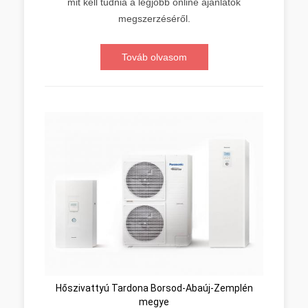
mit kell tudnia a legjobb online ajánlatok
megszerzéséről.
Továb olvasom
Hőszivattyú Tardona Borsod-Abaúj-Zemplén
megye