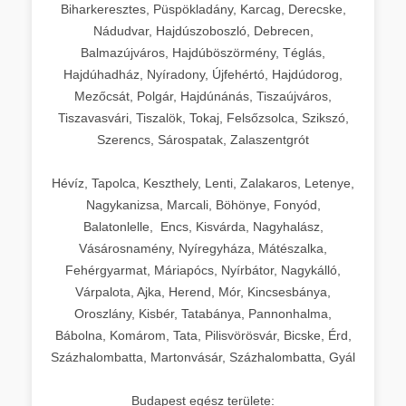
Biharkeresztes, Püspökladány, Karcag, Derecske,
Nádudvar, Hajdúszoboszló, Debrecen,
Balmazújváros, Hajdúböszörmény, Téglás,
Hajdúhadház, Nyíradony, Újfehértó, Hajdúdorog,
Mezőcsát, Polgár, Hajdúnánás, Tiszaújváros,
Tiszavasvári, Tiszalök, Tokaj, Felsőzsolca, Szikszó,
Szerencs, Sárospatak, Zalaszentgrót
Hévíz, Tapolca, Keszthely, Lenti, Zalakaros, Letenye,
Nagykanizsa, Marcali, Böhönye, Fonyód,
Balatonlelle, Encs, Kisvárda, Nagyhalász,
Vásárosnamény, Nyíregyháza, Mátészalka,
Fehérgyarmat, Máriapócs, Nyírbátor, Nagykálló,
Várpalota, Ajka, Herend, Mór, Kincsesbánya,
Oroszlány, Kisbér, Tatabánya, Pannonhalma,
Bábolna, Komárom, Tata, Pilisvörösvár, Bicske, Érd,
Százhalombatta, Martonvásár, Százhalombatta, Gyál
Budapest egész területe: