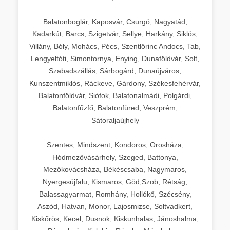
Balatonboglár, Kaposvár, Csurgó, Nagyatád,
Kadarkút, Barcs, Szigetvár, Sellye, Harkány, Siklós,
Villány, Bóly, Mohács, Pécs, Szentlőrinc Andocs, Tab,
Lengyeltóti, Simontornya, Enying, Dunaföldvár, Solt,
Szabadszállás, Sárbogárd, Dunaújváros,
Kunszentmiklós, Ráckeve, Gárdony, Székesfehérvár,
Balatonföldvár, Siófok, Balatonalmádi, Polgárdi,
Balatonfűzfő, Balatonfüred, Veszprém,
Sátoraljaújhely
Szentes, Mindszent, Kondoros, Orosháza,
Hódmezővásárhely, Szeged, Battonya,
Mezőkovácsháza, Békéscsaba, Nagymaros,
Nyergesújfalu, Kismaros, Göd,Szob, Rétság,
Balassagyarmat, Romhány, Hollókő, Szécsény,
Aszód, Hatvan, Monor, Lajosmizse, Soltvadkert,
Kiskőrös, Kecel, Dusnok, Kiskunhalas, Jánoshalma,